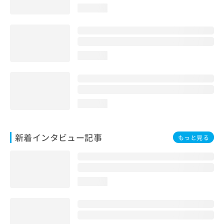
loading...
loading...
loading...
新着インタビュー記事
もっと見る
loading...