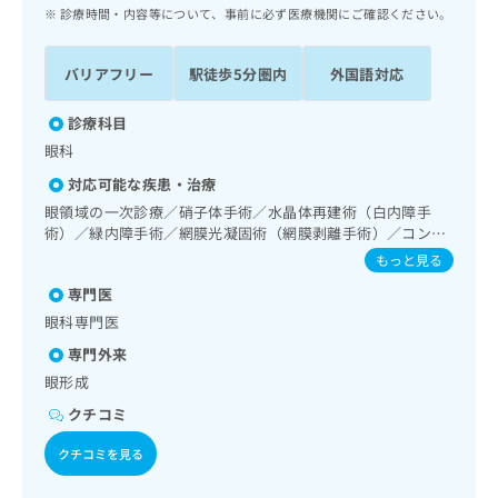
ッ
は
診療時間・内容等について、事前に必ず医療機関にご確認ください。
ク
こ
ナ
ち
バリアフリー
駅徒歩5分圏内
外国語対応
ビ
ら
に
関
診療科目
広
す
広
眼科
告
る
告
代
対応可能な疾患・治療
お
出
理
問
眼領域の一次診療／硝子体手術／水晶体再建術（白内障手
稿
店
術）／緑内障手術／網膜光凝固術（網膜剥離手術）／コンタ
い
の
クトレンズ検査
合
の
お
もっと見る
わ
方
問
専門医
せ
い
は
眼科専門医
は
合
こ
こ
わ
専門外来
ち
ち
せ
ら
眼形成
ら
は
クチコミ
こ
こち
ち
広
らは
クチコミを見る
広
ら
告
マイ
告
出
ナビ