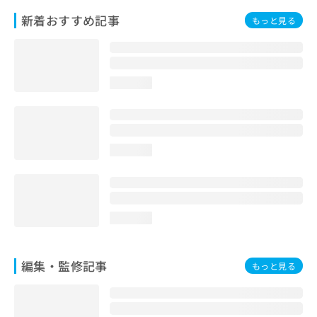
お
新着おすすめ記事
もっと見る
問
い
合
わ
せ
loading...
は
こ
ち
ら
loading...
loading...
編集・監修記事
もっと見る