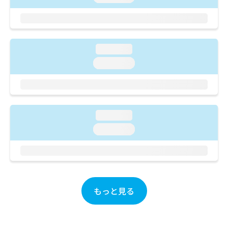
ご了
ら
み
承く
は
ださ
こ
無
い。
ち
料
ら
情
loading...
報
loading...
拡
掲
充
載
の
情
お
報
申
の
loading...
し
修
込
loading...
正
み
は
は
こ
こ
ち
ち
ら
ら
もっと見る
そ
の
他
の