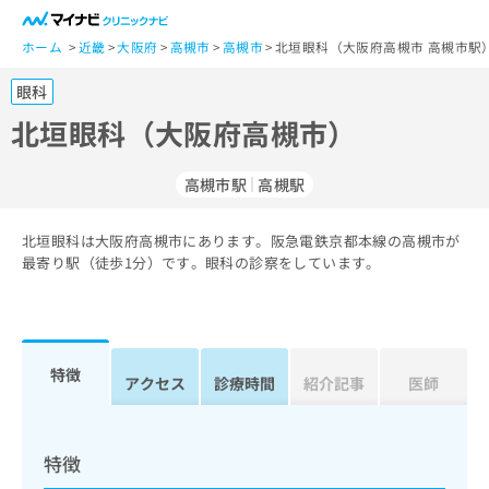
一
般
ホーム
近畿
大阪府
高槻市
高槻市
北垣眼科（大阪府高槻市 高槻市駅
ユ
眼科
ー
ザ
北垣眼科（大阪府高槻市）
ー
の
高槻市駅
高槻駅
方
は
こ
北垣眼科は大阪府高槻市にあります。阪急電鉄京都本線の高槻市が
最寄り駅（徒歩1分）です。眼科の診察をしています。
ち
ら
医
マ
療
イ
特徴
アクセス
診療時間
紹介記事
医師
関
ナ
係
ビ
者
ク
の
リ
特徴
方
ニ