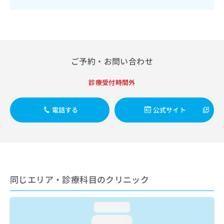
出
稿
クリ
資
稿
ニッ
の
料
クナ
の
お
の
ビサ
お
問
ご
イト
問
い
請
への
い
合
お問
求
ご予約・お問い合わせ
合
合せ
わ
は
フォ
わ
せ
こ
ーム
診療受付時間外
せ
は
ち
とな
は
こ
ら
りま
こ
ち
す。
電話する
公式サイト
ち
ら
クリ
無
ら
ニッ
料
クの
資
情
予
料
報
約・
の
症状
拡
のご
ご
充
相談
請
同じエリア・診療科目のクリニック
の
など
求
お
はで
は
申
きま
loading...
こ
せん
し
ので
ち
込
loading...