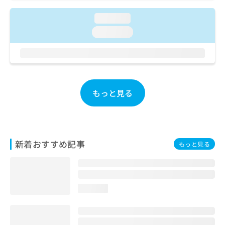
ご了
ら
み
承く
は
loading...
ださ
こ
無
い。
loading...
ち
料
ら
情
報
拡
掲
充
載
の
情
もっと見る
お
報
申
の
し
修
込
正
み
は
新着おすすめ記事
もっと見る
は
こ
こ
ち
ち
ら
ら
loading...
そ
の
他
の