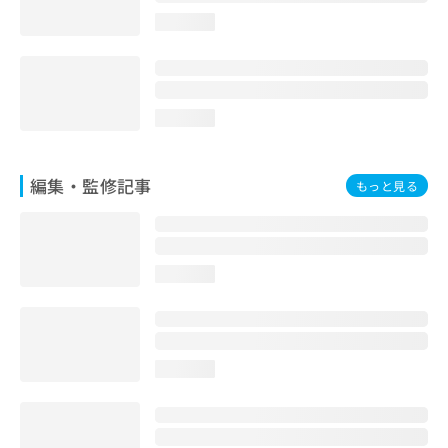
お
loading...
問
い
合
わ
せ
loading...
は
こ
ち
編集・監修記事
もっと見る
ら
loading...
loading...