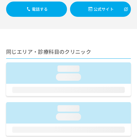
出
稿
クリ
資
稿
ニッ
の
電話する
公式サイト
料
クナ
の
お
の
ビサ
お
問
ご
イト
問
い
請
への
い
合
お問
求
合
合せ
わ
は
フォ
わ
せ
こ
ーム
せ
同じエリア・診療科目のクリニック
は
ち
とな
は
こ
ら
りま
こ
ち
す。
loading...
ち
ら
クリ
無
ら
ニッ
loading...
料
クの
資
情
予
料
報
約・
の
症状
拡
のご
ご
充
相談
loading...
請
の
など
求
お
loading...
はで
は
申
きま
こ
せん
し
ので
ち
込