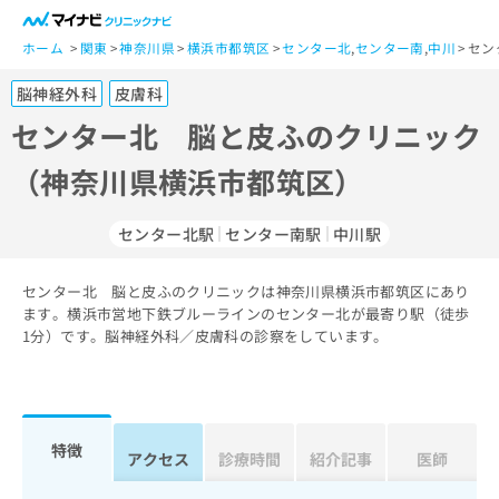
一
般
ホーム
関東
神奈川県
横浜市都筑区
センター北
,
センター南
,
中川
セン
ユ
脳神経外科
皮膚科
ー
ザ
センター北 脳と皮ふのクリニック
ー
（神奈川県横浜市都筑区）
の
方
は
センター北駅
センター南駅
中川駅
こ
ち
センター北 脳と皮ふのクリニックは神奈川県横浜市都筑区にあり
ら
ます。横浜市営地下鉄ブルーラインのセンター北が最寄り駅（徒歩
1分）です。脳神経外科／皮膚科の診察をしています。
医
マ
療
イ
関
ナ
係
ビ
者
ク
特徴
アクセス
診療時間
紹介記事
医師
の
リ
方
ニ