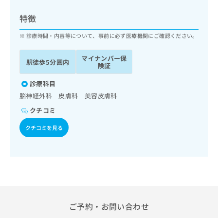
ッ
は
ク
こ
特徴
ナ
ち
ビ
診療時間・内容等について、事前に必ず医療機関にご確認ください。
ら
に
関
マイナンバー保
広
駅徒歩5分圏内
す
広
険証
告
る
告
代
お
診療科目
出
理
問
稿
脳神経外科 皮膚科 美容皮膚科
店
い
の
クチコミ
合
の
お
わ
方
問
クチコミを見る
せ
い
は
は
合
こ
こ
わ
ち
ち
せ
ら
ら
は
こ
こち
ち
広
らは
広
ら
告
ご予約・お問い合わせ
マイ
告
出
ナビ