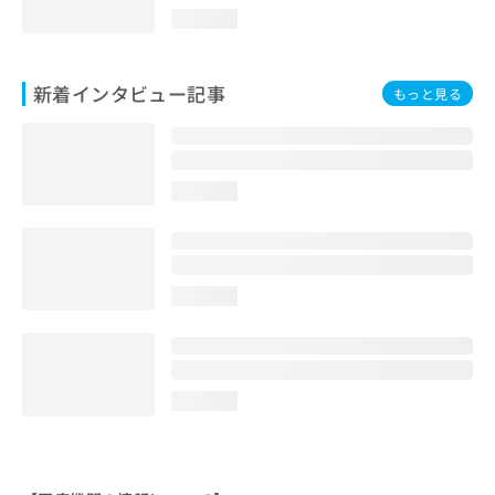
loading...
新着インタビュー記事
もっと見る
loading...
loading...
loading...