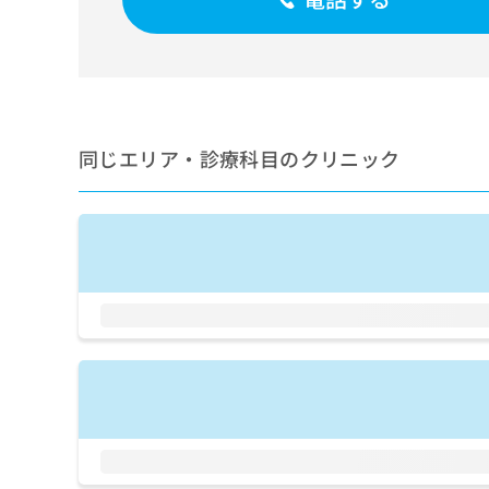
せ
こち
ち
らは
は
マイ
こ
ら
ナビ
ち
クリ
ら
ニッ
クナ
広
ビサ
広
資
イト
同じエリア・診療科目のクリニック
告
告
への
料
出
出
お問
の
稿
合せ
稿
ご
の
フォ
の
請
お
ーム
お
求
問
とな
問
りま
は
い
い
す。
こ
合
合
クリ
ち
わ
ニッ
わ
ら
せ
クの
せ
は
予
は
約・
こ
こ
無
症状
ち
ち
のご
料
ら
相談
ら
情
など
報
はで