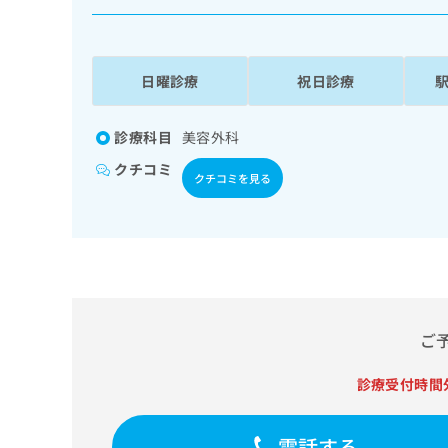
係
ク
者
リ
の
ニ
ッ
方
日曜診療
祝日診療
ク
は
ナ
こ
ビ
診療科目
美容外科
ち
に
クチコミ
関
ら
クチコミを見る
す
る
お
広
広
問
告
告
い
出
代
合
稿
わ
理
の
せ
ご
店
お
は
の
問
こ
診療受付時間
い
方
ち
合
ら
は
わ
電話する
こ