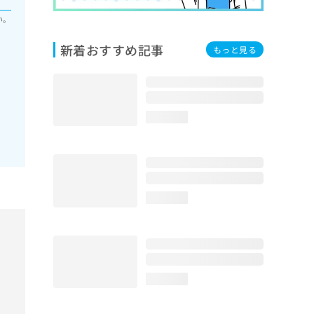
い。
新着おすすめ記事
もっと見る
loading...
loading...
loading...