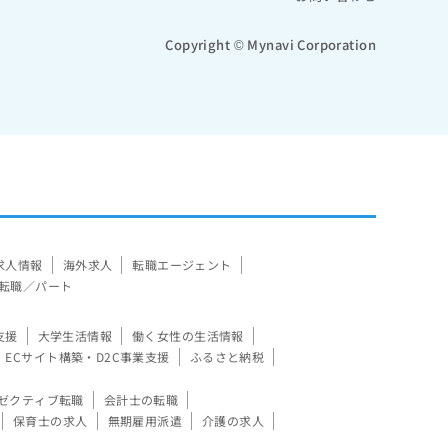
Copyright © Mynavi Corporation
求人情報
海外求人
転職エージェント
転職／パート
支援
大学生活情報
働く女性の生活情報
ECサイト構築・D2C事業支援
ふるさと納税
ゼクティブ転職
会計士の転職
保育士の求人
無期雇用派遣
介護の求人