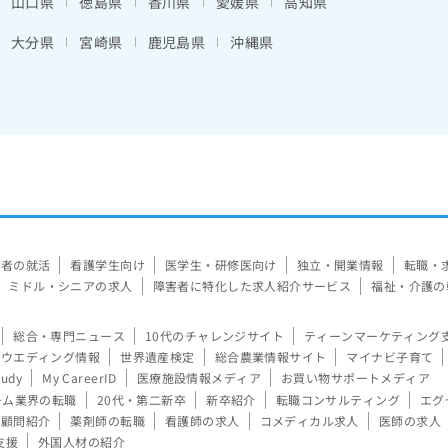
山口県
徳島県
香川県
愛媛県
高知県
大分県
宮崎県
鹿児島県
沖縄県
験者の就活
看護学生向け
医学生・研修医向け
独立・開業情報
転職・
ミドル・シニアの求人
障害者に特化した求人紹介サービス
福祉・介護の
総合・専門ニュース
10代のチャレンジサイト
ティーンマーケティング
ウエディング情報
世界遺産検定
総合農業情報サイト
マイナビ子育て
tudy
My CareerID
医療施設情報メディア
お買い物サポートメディア
ーム業界の転職
20代・第二新卒
新卒紹介
転職コンサルティング
エグ
顧問紹介
薬剤師の転職
看護師の求人
コメディカル求人
医師の求人
支援
外国人材の紹介