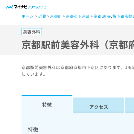
一
ホーム
近畿
京都府
京都市下京区
京都
,
東寺
,
梅小路京都
般
ユ
美容外科
ー
ザ
京都駅前美容外科（京都
ー
の
方
京都駅前美容外科は京都府京都市下京区にあります。JR山
は
しています。
こ
ち
ら
特徴
アクセス
医
マ
療
イ
ナ
関
特徴
ビ