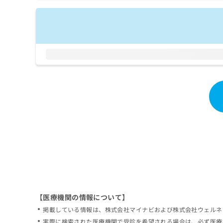
拡
資
きま
充
料
せん
の
ので
の
ご了
お
ご
承く
申
請
ださ
し
求
い。
込
は
み
こ
は
ち
こ
ら
ち
ら
無
料
掲
情
載
報
情
拡
報
充
の
の
修
お
【医療機関の情報について】
正
申
掲載している情報は、株式会社マイナビおよび株式会社ウェルネ
は
し
こ
実際に検索された医療機関で受診を希望される場合は、必ず医療
込