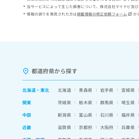
ち
み
当サービスによって生じた損害について、株式会社マイナビ及び
ら
は
情報の誤りを発見された方は
掲載情報の修正依頼フォーム
か
こ
ち
そ
ら
の
他
の
お
問
い
都道府県から探す
合
わ
せ
北海道
・
東北
北海道
青森県
岩手県
宮城県
は
こ
関東
茨城県
栃木県
群馬県
埼玉県
ち
ら
中部
新潟県
富山県
石川県
福井県
近畿
滋賀県
京都府
大阪府
兵庫県