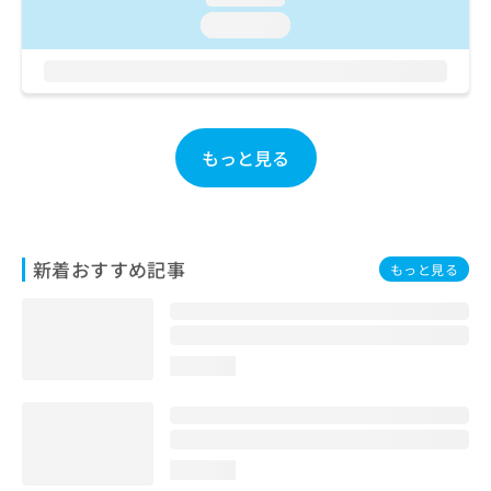
ご了
ら
み
承く
loading...
は
ださ
こ
無
い。
ち
料
ら
情
報
拡
掲
もっと見る
充
載
の
情
お
報
申
の
し
修
新着おすすめ記事
もっと見る
込
正
み
は
は
こ
こ
ち
ち
ら
loading...
ら
そ
の
他
loading...
の