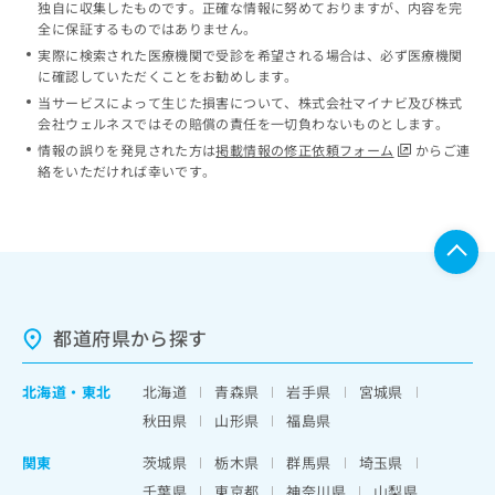
独自に収集したものです。正確な情報に努めておりますが、内容を完
全に保証するものではありません。
実際に検索された医療機関で受診を希望される場合は、必ず医療機関
に確認していただくことをお勧めします。
当サービスによって生じた損害について、株式会社マイナビ及び株式
会社ウェルネスではその賠償の責任を一切負わないものとします。
情報の誤りを発見された方は
掲載情報の修正依頼フォーム
からご連
絡をいただければ幸いです。
都道府県から探す
北海道
・
東北
北海道
青森県
岩手県
宮城県
秋田県
山形県
福島県
関東
茨城県
栃木県
群馬県
埼玉県
千葉県
東京都
神奈川県
山梨県