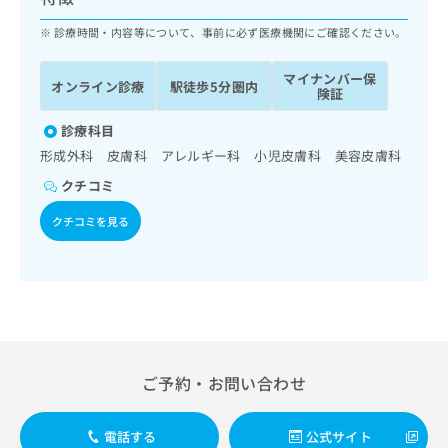
ッ
は
ク
診療時間・内容等について、事前に必ず医療機関にご確認ください。
こ
ナ
ち
ビ
ら
マイナンバー保
オンライン診療
駅徒歩5分圏内
に
険証
関
広
す
診療科目
広
告
る
告
形成外科 皮膚科 アレルギー科 小児皮膚科 美容皮膚科
代
お
出
クチコミ
理
問
稿
店
い
の
クチコミを見る
合
の
お
わ
方
問
せ
い
は
は
合
こ
こ
わ
ち
ち
せ
ら
ら
は
こ
ご予約・お問い合わせ
こち
ち
広
らは
広
ら
告
マイ
告
出
電話する
公式サイト
ナビ