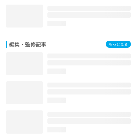
お
問
い
合
loading...
わ
せ
は
編集・監修記事
もっと見る
こ
ち
ら
loading...
loading...
loading...