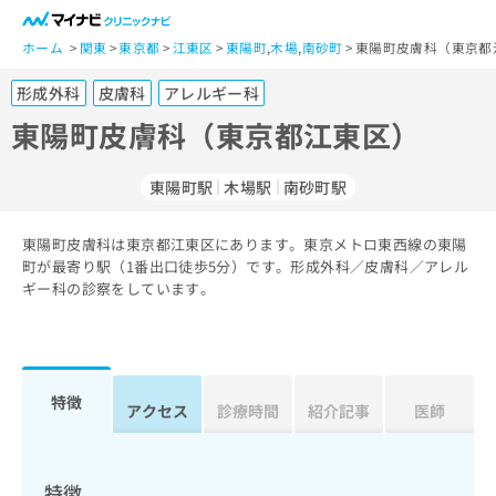
一
般
ホーム
関東
東京都
江東区
東陽町
,
木場
,
南砂町
東陽町皮膚科（東京都
ユ
形成外科
皮膚科
アレルギー科
ー
ザ
東陽町皮膚科（東京都江東区）
ー
の
東陽町駅
木場駅
南砂町駅
方
は
こ
東陽町皮膚科は東京都江東区にあります。東京メトロ東西線の東陽
町が最寄り駅（1番出口徒歩5分）です。形成外科／皮膚科／アレル
ち
ギー科の診察をしています。
ら
医
マ
療
イ
関
ナ
特徴
アクセス
診療時間
紹介記事
医師
係
ビ
者
ク
の
リ
方
ニ
特徴