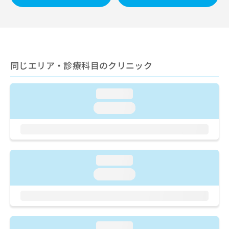
出
稿
クリ
資
稿
ニッ
の
料
クナ
の
お
の
ビサ
お
問
ご
イト
問
い
請
への
い
合
お問
求
同じエリア・診療科目のクリニック
合
合せ
わ
は
フォ
わ
せ
こ
ーム
せ
は
ち
とな
loading...
は
こ
ら
りま
こ
ち
loading...
す。
ち
ら
クリ
無
ら
ニッ
料
クの
資
情
予
料
報
約・
loading...
の
症状
拡
のご
ご
充
loading...
相談
請
の
など
求
お
はで
は
申
きま
こ
せん
し
ので
ち
込
loading...