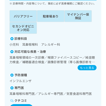
ッ
は
診療時間・内容等について、事前に必ず医療機関にご確認ください。
ク
こ
ナ
ち
マイナンバー保
バリアフリー
駐車場あり
ビ
険証
ら
に
関
セカンドオピニ
広
オン対応
す
広
告
る
告
診療科目
代
お
出
理
小児科 耳鼻咽喉科 アレルギー科
問
稿
店
い
の
対応可能な疾患・治療
合
の
お
耳鼻咽喉領域の一次診療／喉頭ファイバースコピー／純音聴
わ
方
問
力検査／補聴器適合検査／画像診断管理（専ら画像診断を担
せ
い
は
当する医師による読影）／CT撮影／漢方薬の処方
もっと見る
は
合
こ
こ
わ
予防接種
ち
ち
せ
ら
インフルエンザ
ら
は
専門医
こ
こち
ち
耳鼻咽喉科専門医／アレルギー専門医／気管食道科専門医
広
らは
広
ら
告
マイ
クチコミ
告
出
ナビ