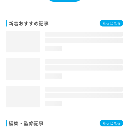
お
問
い
合
新着おすすめ記事
もっと見る
わ
せ
は
こ
loading...
ち
ら
loading...
loading...
編集・監修記事
もっと見る