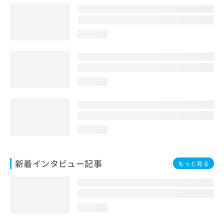
loading...
loading...
loading...
新着インタビュー記事
もっと見る
loading...