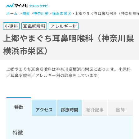
一
般
ホーム
関東
神奈川県
横浜市栄区
上郷やまぐち耳鼻咽喉科（神奈川県
ユ
小児科
耳鼻咽喉科
アレルギー科
ー
ザ
上郷やまぐち耳鼻咽喉科（神奈川県
ー
横浜市栄区）
の
方
は
こ
上郷やまぐち耳鼻咽喉科は神奈川県横浜市栄区にあります。小児科
ち
／耳鼻咽喉科／アレルギー科の診察をしています。
ら
医
マ
療
イ
特徴
関
アクセス
診療時間
紹介記事
医師
ナ
係
ビ
者
ク
の
リ
特徴
方
ニ