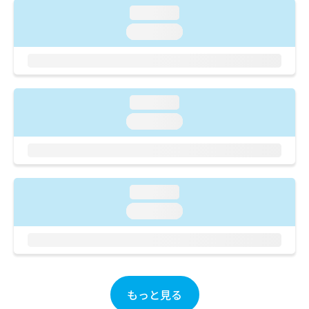
ご了
ら
み
loading...
承く
は
ださ
loading...
こ
無
い。
ち
料
ら
情
報
拡
掲
loading...
充
載
の
情
loading...
お
報
申
の
し
修
込
正
み
は
loading...
は
こ
loading...
こ
ち
ち
ら
ら
そ
の
他
もっと見る
の