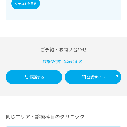
出
稿
クリ
資
クチコミを見る
稿
ニッ
の
料
クナ
の
お
の
ビサ
お
問
ご
イト
問
い
請
への
い
合
お問
求
合
合せ
わ
は
フォ
わ
せ
こ
ーム
せ
は
ち
ご予約・お問い合わせ
とな
は
こ
ら
りま
こ
ち
す。
診療受付中
（12:00まで）
ち
ら
クリ
無
ら
ニッ
料
クの
電話する
公式サイト
資
情
予
料
報
約・
の
症状
拡
のご
ご
充
相談
請
の
など
求
お
はで
は
申
きま
同じエリア・診療科目のクリニック
こ
せん
し
ので
ち
込