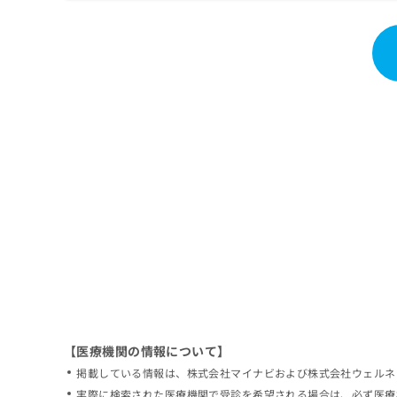
拡
資
きま
充
料
せん
の
ので
の
ご了
お
ご
承く
申
請
ださ
し
求
い。
込
は
み
こ
は
ち
こ
ら
ち
ら
無
料
掲
情
載
報
情
拡
報
充
の
の
修
お
【医療機関の情報について】
正
申
掲載している情報は、株式会社マイナビおよび株式会社ウェルネ
は
し
こ
実際に検索された医療機関で受診を希望される場合は、必ず医療
込