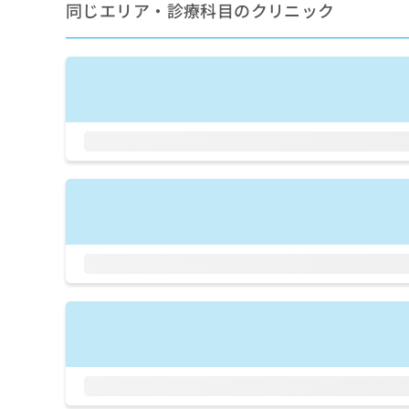
せ
こち
同じエリア・診療科目のクリニック
ち
らは
は
マイ
こ
ら
ナビ
ち
クリ
ら
ニッ
クナ
広
ビサ
広
資
イト
告
告
への
料
出
出
お問
の
稿
合せ
稿
ご
の
フォ
の
請
お
ーム
お
求
問
とな
問
りま
は
い
い
す。
こ
合
合
クリ
ち
わ
ニッ
わ
ら
せ
クの
せ
は
予
は
約・
こ
こ
無
症状
ち
ち
のご
料
ら
相談
ら
情
など
報
はで