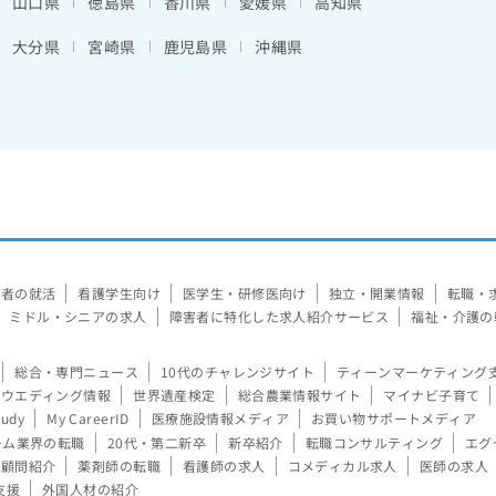
山口県
徳島県
香川県
愛媛県
高知県
大分県
宮崎県
鹿児島県
沖縄県
験者の就活
看護学生向け
医学生・研修医向け
独立・開業情報
転職・
ミドル・シニアの求人
障害者に特化した求人紹介サービス
福祉・介護の
総合・専門ニュース
10代のチャレンジサイト
ティーンマーケティング
ウエディング情報
世界遺産検定
総合農業情報サイト
マイナビ子育て
tudy
My CareerID
医療施設情報メディア
お買い物サポートメディア
ーム業界の転職
20代・第二新卒
新卒紹介
転職コンサルティング
エグ
顧問紹介
薬剤師の転職
看護師の求人
コメディカル求人
医師の求人
支援
外国人材の紹介