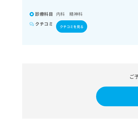
係
ク
者
リ
診療科目
内科 精神科
の
ニ
ッ
方
クチコミ
クチコミを見る
ク
は
ナ
こ
ビ
ち
に
関
ら
す
る
お
広
ご
広
問
告
告
い
出
代
合
稿
わ
理
の
せ
店
お
は
の
問
こ
い
方
ち
合
ら
は
わ
こ