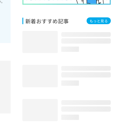
い。
新着おすすめ記事
もっと見る
loading...
loading...
loading...