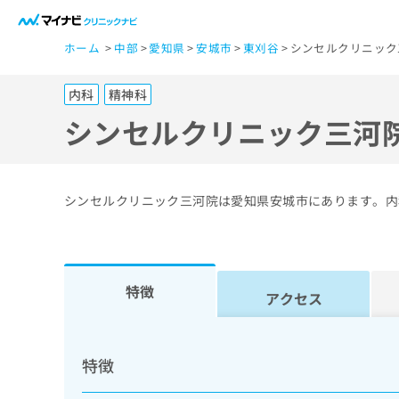
一
ホーム
中部
愛知県
安城市
東刈谷
シンセルクリニック
般
ユ
内科
精神科
ー
ザ
シンセルクリニック三河
ー
の
方
シンセルクリニック三河院は愛知県安城市にあります。内
は
こ
ち
ら
特徴
アクセス
医
マ
療
イ
特徴
ナ
関
ビ