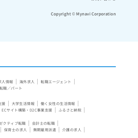
Copyright © Mynavi Corporation
求人情報
海外求人
転職エージェント
転職／パート
支援
大学生活情報
働く女性の生活情報
ECサイト構築・D2C事業支援
ふるさと納税
ゼクティブ転職
会計士の転職
保育士の求人
無期雇用派遣
介護の求人