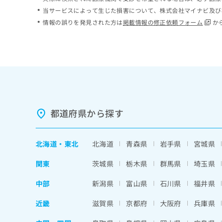
ち
み
当サービスによって生じた損害について、株式会社マイナビ及び
ら
は
情報の誤りを発見された方は
掲載情報の修正依頼フォーム
か
こ
ち
そ
ら
の
他
の
お
問
い
都道府県から探す
合
わ
せ
北海道
・
東北
北海道
青森県
岩手県
宮城県
は
こ
関東
茨城県
栃木県
群馬県
埼玉県
ち
ら
中部
新潟県
富山県
石川県
福井県
近畿
滋賀県
京都府
大阪府
兵庫県