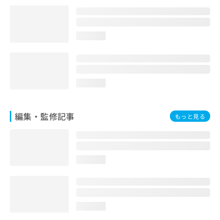
お
問
い
合
loading...
わ
せ
は
こ
loading...
ち
ら
編集・監修記事
もっと見る
loading...
loading...