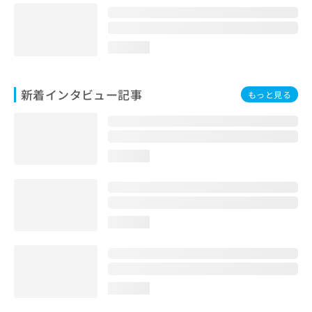
loading...
新着インタビュー記事
もっと見る
loading...
loading...
loading...