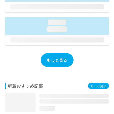
ご了
ら
み
承く
は
ださ
こ
無
い。
ち
料
loading...
ら
情
報
loading...
拡
掲
充
載
の
情
お
報
申
の
し
もっと見る
修
込
正
み
は
は
こ
こ
ち
ち
新着おすすめ記事
ら
もっと見る
ら
そ
の
他
loading...
の