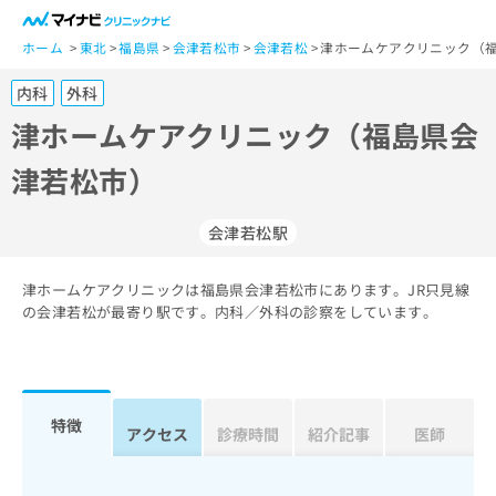
一
般
ホーム
東北
福島県
会津若松市
会津若松
津ホームケアクリニック（福
ユ
内科
外科
ー
ザ
津ホームケアクリニック（福島県会
ー
津若松市）
の
方
は
会津若松駅
こ
ち
津ホームケアクリニックは福島県会津若松市にあります。JR只見線
ら
の会津若松が最寄り駅です。内科／外科の診察をしています。
医
マ
療
イ
関
ナ
係
ビ
特徴
アクセス
診療時間
紹介記事
医師
者
ク
の
リ
方
ニ