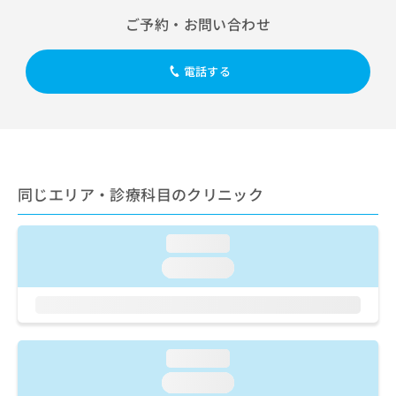
出
稿
クリ
資
ご予約・お問い合わせ
稿
ニッ
の
料
クナ
の
お
の
ビサ
お
問
ご
イト
電話する
問
い
請
への
い
合
お問
求
合
合せ
わ
は
フォ
わ
せ
こ
ーム
せ
は
ち
とな
は
こ
ら
りま
こ
ち
す。
同じエリア・診療科目のクリニック
ち
ら
クリ
無
ら
ニッ
料
クの
資
loading...
情
予
料
報
約・
loading...
の
症状
拡
のご
ご
充
相談
請
の
など
求
お
はで
は
申
きま
loading...
こ
せん
し
loading...
ので
ち
込