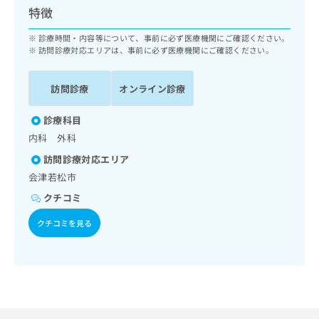
ッ
は
特徴
ク
こ
ナ
診療時間・内容等について、事前に必ず医療機関にご確認ください。
ち
ビ
訪問診療対応エリアは、事前に必ず医療機関にご確認ください。
ら
に
関
広
訪問診療
オンライン診療
す
広
告
る
告
代
診療科目
お
出
理
問
稿
内科 外科
店
い
の
訪問診療対応エリア
合
の
お
会津若松市
わ
方
問
せ
い
は
クチコミ
は
合
こ
こ
わ
クチコミを見る
ち
ち
せ
ら
ら
は
こ
こち
ち
広
らは
広
ら
告
マイ
告
出
ナビ