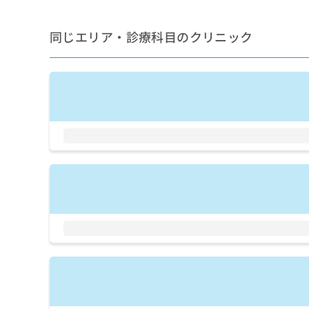
せ
こち
ち
らは
は
マイ
こ
ら
同じエリア・診療科目のクリニック
ナビ
ち
クリ
ら
ニッ
クナ
広
ビサ
広
資
イト
告
告
への
料
出
出
お問
の
稿
合せ
稿
ご
の
フォ
の
請
お
ーム
お
求
問
とな
問
りま
は
い
い
す。
こ
合
合
クリ
ち
わ
ニッ
わ
ら
せ
クの
せ
は
予
は
約・
こ
こ
無
症状
ち
ち
のご
料
ら
相談
ら
情
など
報
はで