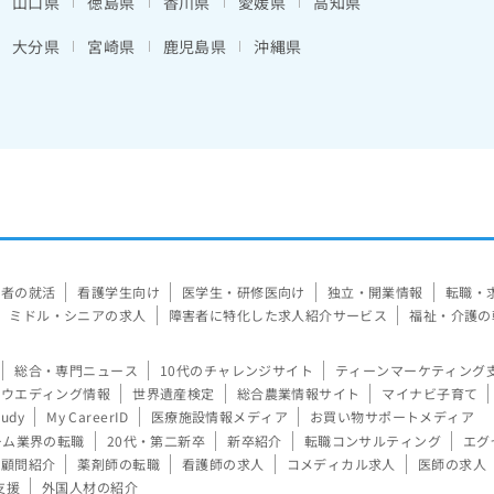
山口県
徳島県
香川県
愛媛県
高知県
大分県
宮崎県
鹿児島県
沖縄県
験者の就活
看護学生向け
医学生・研修医向け
独立・開業情報
転職・
ミドル・シニアの求人
障害者に特化した求人紹介サービス
福祉・介護の
総合・専門ニュース
10代のチャレンジサイト
ティーンマーケティング
ウエディング情報
世界遺産検定
総合農業情報サイト
マイナビ子育て
tudy
My CareerID
医療施設情報メディア
お買い物サポートメディア
ーム業界の転職
20代・第二新卒
新卒紹介
転職コンサルティング
エグ
顧問紹介
薬剤師の転職
看護師の求人
コメディカル求人
医師の求人
支援
外国人材の紹介