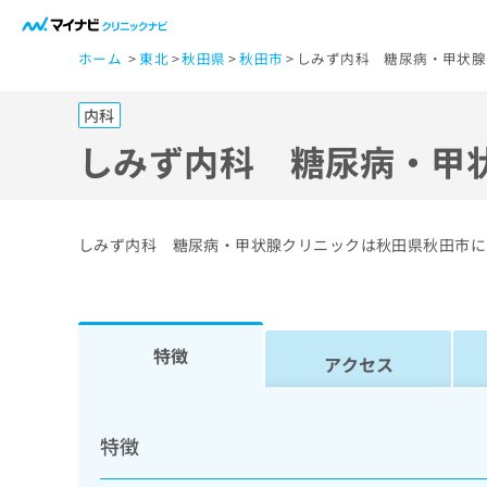
一
ホーム
東北
秋田県
秋田市
しみず内科 糖尿病・甲状腺
般
ユ
内科
ー
ザ
しみず内科 糖尿病・甲
ー
の
方
しみず内科 糖尿病・甲状腺クリニックは秋田県秋田市に
は
こ
ち
ら
特徴
アクセス
医
マ
療
イ
特徴
ナ
関
ビ