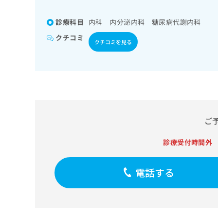
係
ク
者
リ
診療科目
内科 内分泌内科 糖尿病代謝内科
の
ニ
ッ
方
クチコミ
クチコミを見る
ク
は
ナ
こ
ビ
ち
に
関
ら
す
る
お
広
ご
広
問
告
告
い
診療受付時間外
出
代
合
稿
わ
理
の
せ
店
電話する
お
は
の
問
こ
い
方
ち
合
ら
は
わ
こ