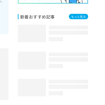
い。
新着おすすめ記事
もっと見る
loading...
loading...
loading...