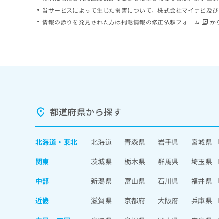
ち
み
当サービスによって生じた損害について、株式会社マイナビ及び
ら
は
情報の誤りを発見された方は
掲載情報の修正依頼フォーム
か
こ
ち
そ
ら
の
他
の
お
問
い
都道府県から探す
合
わ
せ
北海道
・
東北
北海道
青森県
岩手県
宮城県
は
こ
関東
茨城県
栃木県
群馬県
埼玉県
ち
ら
中部
新潟県
富山県
石川県
福井県
近畿
滋賀県
京都府
大阪府
兵庫県