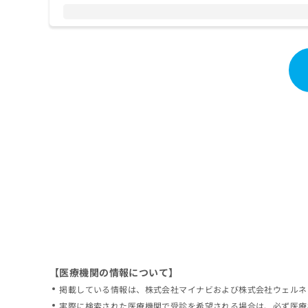
拡
資
きま
充
料
せん
の
ので
の
ご了
お
ご
承く
申
請
ださ
し
求
い。
込
は
み
こ
は
ち
こ
ら
ち
ら
無
料
掲
情
載
報
情
拡
報
充
の
の
修
お
【医療機関の情報について】
正
申
掲載している情報は、株式会社マイナビおよび株式会社ウェルネ
は
し
こ
実際に検索された医療機関で受診を希望される場合は、必ず医療
込