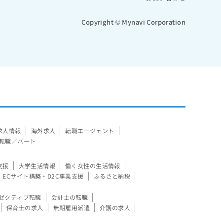
Copyright © Mynavi Corporation
求人情報
海外求人
転職エージェント
転職／パート
支援
大学生活情報
働く女性の生活情報
ECサイト構築・D2C事業支援
ふるさと納税
ゼクティブ転職
会計士の転職
保育士の求人
無期雇用派遣
介護の求人