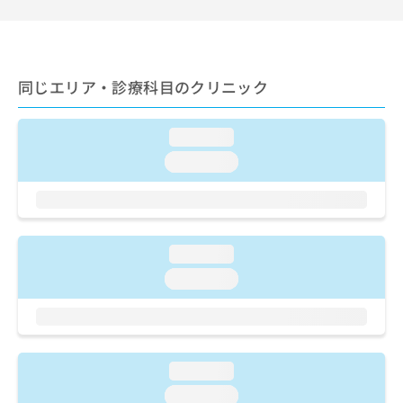
ご了
ら
み
承く
は
ださ
こ
無
い。
ち
料
ら
情
同じエリア・診療科目のクリニック
報
拡
掲
loading...
充
載
の
情
loading...
お
報
申
の
し
修
込
正
み
は
loading...
は
こ
loading...
こ
ち
ち
ら
ら
そ
の
loading...
他
loading...
の