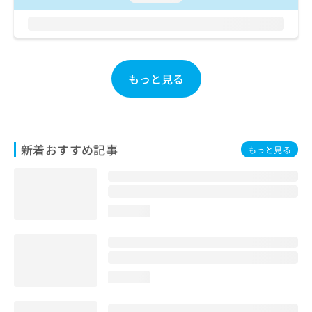
お
問
い
合
わ
もっと見る
せ
は
こ
ち
ら
新着おすすめ記事
もっと見る
loading...
loading...