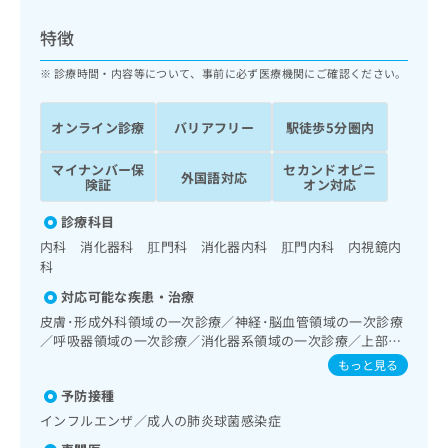
ッ
は
ク
こ
特徴
ナ
ち
ビ
診療時間・内容等について、事前に必ず医療機関にご確認ください。
ら
に
関
広
オンライン診療
バリアフリー
駅徒歩5分圏内
す
広
告
る
告
代
マイナンバー保
セカンドオピニ
お
出
外国語対応
険証
オン対応
理
問
稿
店
い
の
診療科目
合
の
お
内科 消化器科 肛門科 消化器内科 肛門内科 内視鏡内
わ
方
問
科
せ
い
は
は
合
対応可能な疾患・治療
こ
こ
わ
ち
皮膚･形成外科領域の一次診療／神経･脳血管領域の一次診療
ち
せ
／呼吸器領域の一次診療／消化器系領域の一次診療／上部消
ら
ら
は
化管内視鏡検査／上部消化管内視鏡的切除術／下部消化管内
もっと見る
こ
視鏡検査／下部消化管内視鏡的切除術／肝･胆道・膵臓領域
こち
ち
予防接種
広
の一次診療／循環器系領域の一次診療／腎･泌尿器系領域の
らは
広
ら
告
一次診療／内分泌･代謝･栄養領域の一次診療／血液・免疫系
インフルエンザ／成人の肺炎球菌感染症
マイ
告
領域の一次診療／医療用麻薬によるがん疼痛治療
出
ナビ