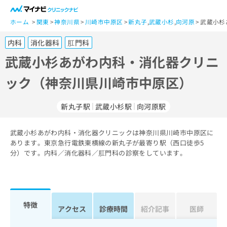
一
般
ホーム
関東
神奈川県
川崎市中原区
新丸子
,
武蔵小杉
,
向河原
武蔵小杉
ユ
内科
消化器科
肛門科
ー
ザ
武蔵小杉あがわ内科・消化器クリニ
ー
ック（神奈川県川崎市中原区）
の
方
は
新丸子駅
武蔵小杉駅
向河原駅
こ
ち
武蔵小杉あがわ内科・消化器クリニックは神奈川県川崎市中原区に
ら
あります。東京急行電鉄東横線の新丸子が最寄り駅（西口徒歩5
分）です。内科／消化器科／肛門科の診察をしています。
医
マ
療
イ
関
ナ
係
ビ
者
ク
特徴
アクセス
診療時間
紹介記事
医師
の
リ
方
ニ