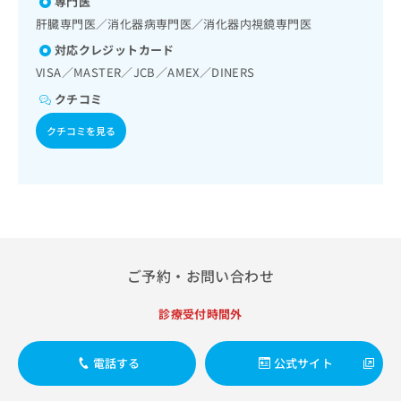
専門医
出
稿
クリ
資
稿
ニッ
肝臓専門医／消化器病専門医／消化器内視鏡専門医
の
料
クナ
の
お
の
対応クレジットカード
ビサ
お
問
ご
イト
VISA／MASTER／JCB／AMEX／DINERS
問
い
請
への
い
合
お問
クチコミ
求
合
合せ
わ
は
フォ
わ
クチコミを見る
せ
こ
ーム
せ
は
ち
とな
は
こ
ら
りま
こ
ち
す。
ち
ら
クリ
無
ら
ニッ
料
クの
資
情
予
料
報
約・
ご予約・お問い合わせ
の
症状
拡
のご
ご
充
相談
診療受付時間外
請
の
など
求
お
はで
は
申
きま
電話する
公式サイト
こ
せん
し
ので
ち
込