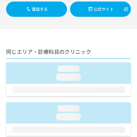
出
稿
クリ
資
稿
ニッ
の
電話する
公式サイト
料
クナ
の
お
の
ビサ
お
問
ご
イト
問
い
請
への
い
合
お問
求
合
合せ
わ
は
フォ
わ
せ
こ
ーム
せ
同じエリア・診療科目のクリニック
は
ち
とな
は
こ
ら
りま
こ
ち
す。
loading...
ち
ら
クリ
無
ら
ニッ
loading...
料
クの
資
情
予
料
報
約・
の
症状
拡
のご
ご
充
相談
loading...
請
の
など
求
お
loading...
はで
は
申
きま
こ
せん
し
ので
ち
込