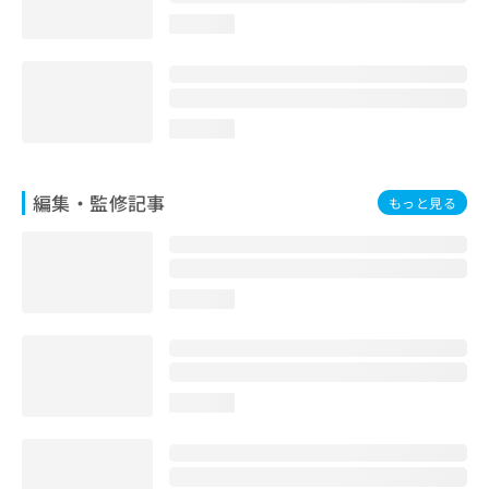
お
loading...
問
い
合
わ
せ
loading...
は
こ
ち
編集・監修記事
もっと見る
ら
loading...
loading...