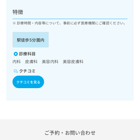
ッ
は
ク
こ
特徴
ナ
ち
ビ
診療時間・内容等について、事前に必ず医療機関にご確認ください。
ら
に
関
広
駅徒歩5分圏内
す
広
告
る
告
代
お
診療科目
出
理
問
稿
内科 皮膚科 美容内科 美容皮膚科
店
い
の
クチコミ
合
の
お
わ
方
問
クチコミを見る
せ
い
は
は
合
こ
こ
わ
ち
ち
せ
ら
ら
は
こ
こち
ち
広
らは
広
ら
告
ご予約・お問い合わせ
マイ
告
出
ナビ