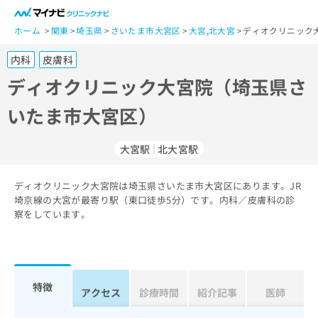
一
般
ホーム
関東
埼玉県
さいたま市大宮区
大宮
,
北大宮
ディオクリニック
ユ
内科
皮膚科
ー
ザ
ディオクリニック大宮院（埼玉県さ
ー
いたま市大宮区）
の
方
は
大宮駅
北大宮駅
こ
ち
ディオクリニック大宮院は埼玉県さいたま市大宮区にあります。JR
ら
埼京線の大宮が最寄り駅（東口徒歩5分）です。内科／皮膚科の診
察をしています。
医
マ
療
イ
関
ナ
係
ビ
者
ク
特徴
アクセス
診療時間
紹介記事
医師
の
リ
方
ニ