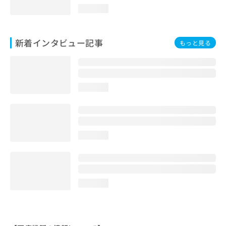
loading...
新着インタビュー記事
もっと見る
loading...
loading...
loading...