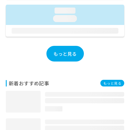
ご了
ら
み
承く
は
loading...
ださ
こ
無
い。
loading...
ち
料
ら
情
報
拡
掲
充
載
の
情
もっと見る
お
報
申
の
し
修
込
正
み
は
新着おすすめ記事
もっと見る
は
こ
こ
ち
ち
ら
ら
loading...
そ
の
他
の