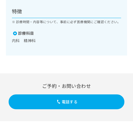
ッ
は
ク
こ
特徴
ナ
ち
ビ
診療時間・内容等について、事前に必ず医療機関にご確認ください。
ら
に
関
診療科目
広
す
広
内科 精神科
告
る
告
代
お
出
理
問
稿
店
い
の
合
の
お
わ
方
問
せ
い
は
ご予約・お問い合わせ
は
合
こ
こ
わ
ち
ち
せ
ら
電話する
ら
は
こ
こち
ち
広
らは
広
ら
告
マイ
告
出
ナビ