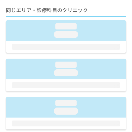
出
稿
クリ
資
稿
ニッ
の
同じエリア・診療科目のクリニック
料
クナ
の
お
の
ビサ
お
問
ご
イト
問
い
loading...
請
への
い
合
お問
求
loading...
合
合せ
わ
は
フォ
わ
せ
こ
ーム
せ
は
ち
とな
は
こ
ら
りま
こ
ち
す。
loading...
ち
ら
クリ
無
ら
ニッ
loading...
料
クの
資
情
予
料
報
約・
の
症状
拡
のご
ご
充
相談
loading...
請
の
など
求
loading...
お
はで
は
申
きま
こ
せん
し
ので
ち
込