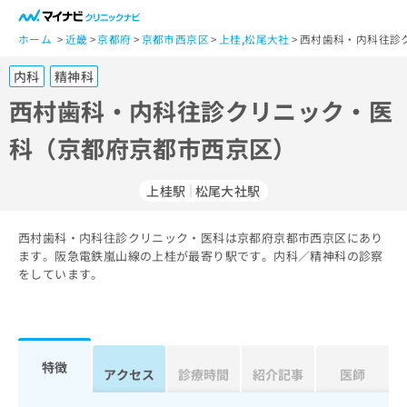
一
般
ホーム
近畿
京都府
京都市西京区
上桂
,
松尾大社
西村歯科・内科往診
ユ
内科
精神科
ー
ザ
西村歯科・内科往診クリニック・医
ー
科（京都府京都市西京区）
の
方
は
上桂駅
松尾大社駅
こ
ち
西村歯科・内科往診クリニック・医科は京都府京都市西京区にあり
ら
ます。阪急電鉄嵐山線の上桂が最寄り駅です。内科／精神科の診察
をしています。
医
マ
療
イ
関
ナ
係
ビ
者
ク
特徴
アクセス
診療時間
紹介記事
医師
の
リ
方
ニ