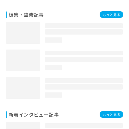
お
問
編集・監修記事
もっと見る
い
合
わ
せ
は
loading...
こ
ち
ら
loading...
loading...
新着インタビュー記事
もっと見る