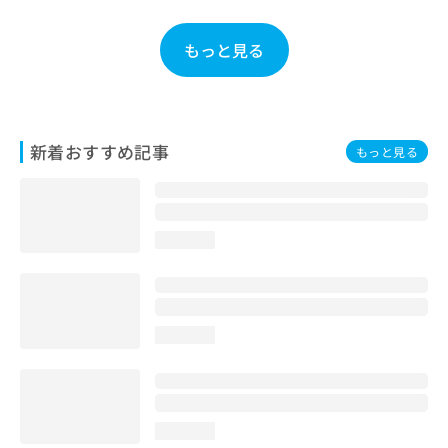
ご了
ら
み
承く
は
ださ
もっと見る
こ
無
い。
ち
料
ら
情
報
拡
掲
新着おすすめ記事
充
もっと見る
載
の
情
お
報
申
の
し
修
loading...
込
正
み
は
は
こ
こ
ち
ち
ら
loading...
ら
そ
の
他
loading...
の