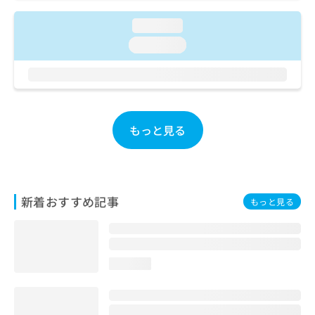
ご了
ら
み
承く
は
loading...
ださ
こ
無
い。
loading...
ち
料
ら
情
報
拡
掲
充
載
の
情
もっと見る
お
報
申
の
し
修
込
正
み
は
新着おすすめ記事
もっと見る
は
こ
こ
ち
ち
ら
ら
loading...
そ
の
他
の