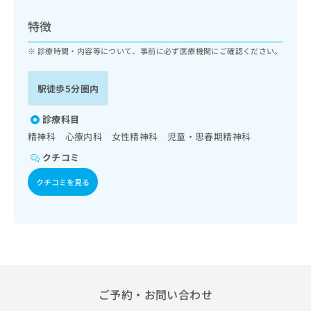
ッ
は
ク
こ
特徴
ナ
ち
ビ
診療時間・内容等について、事前に必ず医療機関にご確認ください。
ら
に
関
広
駅徒歩5分圏内
す
広
告
る
告
代
お
診療科目
出
理
問
稿
精神科 心療内科 女性精神科 児童・思春期精神科
店
い
の
クチコミ
合
の
お
わ
方
問
クチコミを見る
せ
い
は
は
合
こ
こ
わ
ち
ち
せ
ら
ら
は
こ
こち
ち
広
らは
広
ら
告
ご予約・お問い合わせ
マイ
告
出
ナビ