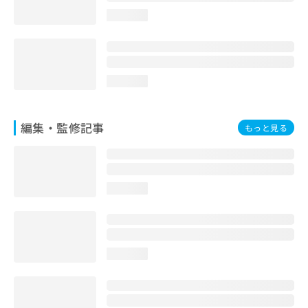
お
loading...
問
い
合
わ
せ
loading...
は
こ
ち
編集・監修記事
もっと見る
ら
loading...
loading...