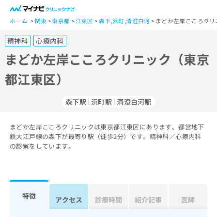
一
般
ホーム
関東
東京都
江東区
森下
,
浜町
,
清澄白河
まどか左岸こころクリ
ユ
精神科
心療内科
ー
ザ
まどか左岸こころクリニック（東京
ー
都江東区）
の
方
は
森下駅
浜町駅
清澄白河駅
こ
ち
まどか左岸こころクリニックは東京都江東区にあります。都営地下
ら
鉄大江戸線の森下が最寄り駅（徒歩2分）です。精神科／心療内科
の診察をしています。
医
マ
療
イ
関
ナ
係
ビ
者
ク
特徴
アクセス
診療時間
紹介記事
医師
の
リ
方
ニ