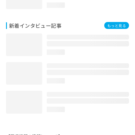
loading...
新着インタビュー記事
もっと見る
loading...
loading...
loading...