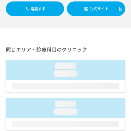
出
稿
クリ
資
稿
ニッ
の
電話する
公式サイト
料
クナ
の
お
の
ビサ
お
問
ご
イト
問
い
請
への
い
合
お問
求
合
合せ
わ
は
フォ
わ
せ
こ
ーム
せ
同じエリア・診療科目のクリニック
は
ち
とな
は
こ
ら
りま
こ
ち
す。
loading...
ち
ら
クリ
無
ら
ニッ
loading...
料
クの
資
情
予
料
報
約・
の
症状
拡
のご
ご
充
相談
loading...
請
の
など
求
お
loading...
はで
は
申
きま
こ
せん
し
ので
ち
込