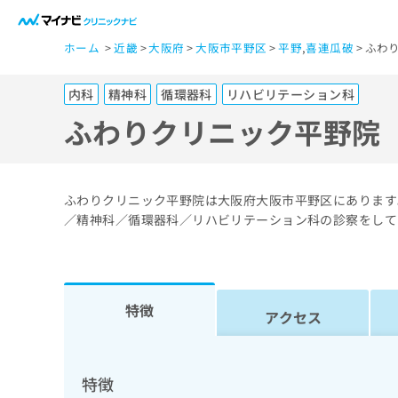
一
ホーム
近畿
大阪府
大阪市平野区
平野
,
喜連瓜破
ふわ
般
ユ
内科
精神科
循環器科
リハビリテーション科
ー
ザ
ふわりクリニック平野院
ー
の
方
ふわりクリニック平野院は大阪府大阪市平野区にあります
は
／精神科／循環器科／リハビリテーション科の診察をして
こ
ち
ら
特徴
アクセス
医
マ
療
イ
ナ
関
特徴
ビ