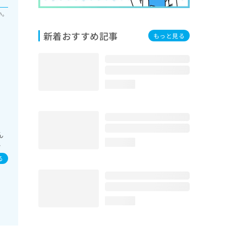
い。
新着おすすめ記事
もっと見る
loading...
ん
loading...
イ
／
る
loading...