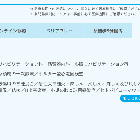
診療時間・内容等について、事前に必ず医療機関にご確認くださ
訪問診療対応エリアは、事前に必ず医療機関にご確認ください。
ンライン診療
バリアフリー
駅徒歩5分圏内
リハビリテーション科 循環器内科 心臓リハビリテーション科
系領域の一次診療／ホルター型心電図検査
破傷風の三種混合／急性灰白髄炎／麻しん／風しん／麻しん及び風し
傷風／結核／Hib感染症／小児の肺炎球菌感染症／ヒトパピローマウ
ルエンザ／成人の肺炎球菌感染症／おたふくかぜ／A型肝炎／B型肝炎
もっと見