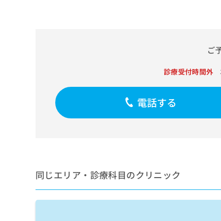
せ
こち
ち
らは
は
マイ
こ
ら
ナビ
ち
クリ
ら
ニッ
ご
クナ
広
ビサ
広
資
イト
告
診療受付時間外
告
への
料
出
出
お問
の
稿
合せ
稿
ご
の
電話する
フォ
の
請
お
ーム
お
求
問
とな
問
りま
は
い
い
す。
こ
合
合
クリ
ち
わ
ニッ
わ
ら
せ
クの
せ
は
予
同じエリア・診療科目のクリニック
は
約・
こ
こ
無
症状
ち
ち
のご
料
ら
相談
ら
情
など
報
はで