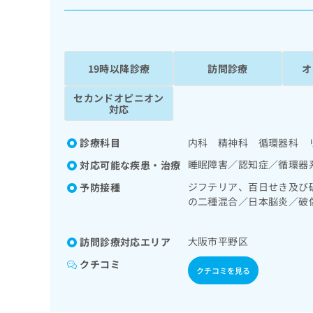
係
ク
者
リ
の
ニ
ッ
方
ク
19時以降診療
訪問診療
オ
は
ナ
こ
ビ
セカンドオピニオン
ち
に
対応
関
ら
す
診療科目
内科 精神科 循環器科 
る
お
睡眠障害／認知症／循環器
対応可能な疾患・治療
広
広
問
ジフテリア、百日せき及び
予防接種
告
告
い
の二種混合／日本脳炎／破
出
代
合
ルス感染症／水痘／インフ
稿
わ
理
髄膜炎菌感染症
の
せ
店
大阪市平野区
訪問診療対応エリア
お
は
の
問
こ
クチコミ
クチコミを見る
い
方
ち
合
ら
は
わ
こ