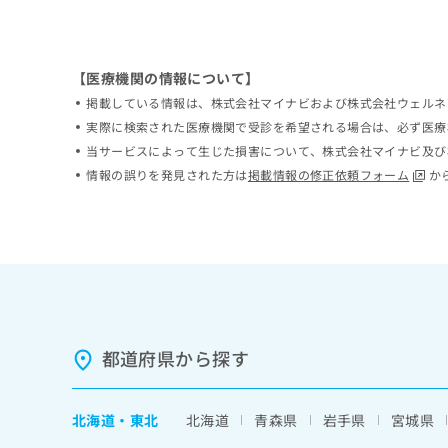
ち
み
ら
は
こ
【医療機関の情報について】
ち
そ
ら
掲載している情報は、株式会社マイナビおよび株式会社ウェルネ
の
実際に検索された医療機関で受診を希望される場合は、必ず医療
他
当サービスによって生じた損害について、株式会社マイナビ及び
の
お
情報の誤りを発見された方は
掲載情報の修正依頼フォーム
か
問
い
合
わ
せ
は
こ
ち
ら
都道府県から探す
北海道
・
東北
北海道
青森県
岩手県
宮城県