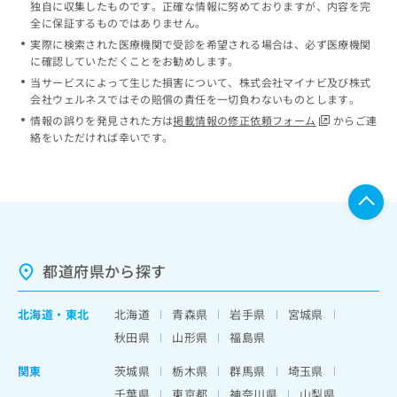
独自に収集したものです。正確な情報に努めておりますが、内容を完
全に保証するものではありません。
実際に検索された医療機関で受診を希望される場合は、必ず医療機関
に確認していただくことをお勧めします。
当サービスによって生じた損害について、株式会社マイナビ及び株式
会社ウェルネスではその賠償の責任を一切負わないものとします。
情報の誤りを発見された方は
掲載情報の修正依頼フォーム
からご連
絡をいただければ幸いです。
都道府県から探す
北海道
・
東北
北海道
青森県
岩手県
宮城県
秋田県
山形県
福島県
関東
茨城県
栃木県
群馬県
埼玉県
千葉県
東京都
神奈川県
山梨県