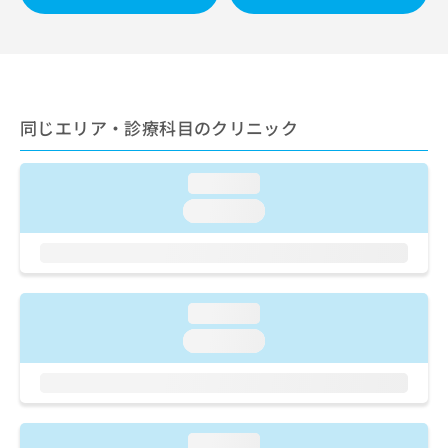
出
稿
クリ
資
稿
ニッ
の
料
クナ
の
お
の
ビサ
お
問
ご
イト
問
い
請
への
い
合
お問
求
同じエリア・診療科目のクリニック
合
合せ
わ
は
フォ
わ
せ
こ
ーム
せ
は
ち
とな
loading...
は
こ
ら
りま
こ
ち
loading...
す。
ち
ら
クリ
無
ら
ニッ
料
クの
資
情
予
料
報
約・
loading...
の
症状
拡
のご
ご
充
loading...
相談
請
の
など
求
お
はで
は
申
きま
こ
せん
し
ので
ち
込
loading...