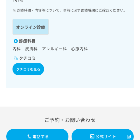
ッ
は
ク
診療時間・内容等について、事前に必ず医療機関にご確認ください。
こ
ナ
ち
ビ
ら
オンライン診療
に
関
広
す
診療科目
広
告
る
告
内科 皮膚科 アレルギー科 心療内科
代
お
出
クチコミ
理
問
稿
店
い
の
クチコミを見る
合
の
お
わ
方
問
せ
い
は
は
合
こ
こ
わ
ち
ち
せ
ら
ら
は
こ
ご予約・お問い合わせ
こち
ち
広
らは
広
ら
告
マイ
告
出
電話する
公式サイト
ナビ