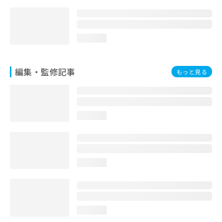
お
問
い
合
loading...
わ
せ
は
編集・監修記事
もっと見る
こ
ち
ら
loading...
loading...
loading...