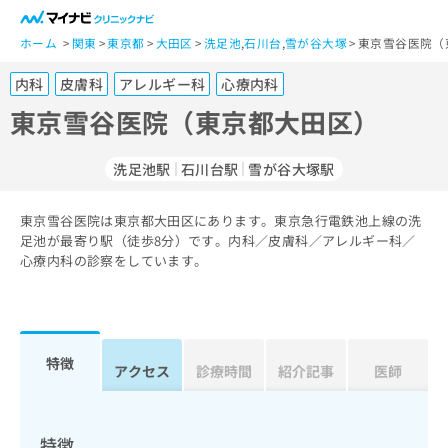
一
般
ホーム
関東
東京都
大田区
洗足池
,
石川台
,
雪が谷大塚
東京雪谷医院（
ユ
内科
皮膚科
アレルギー科
心療内科
ー
ザ
東京雪谷医院（東京都大田区）
ー
の
洗足池駅
石川台駅
雪が谷大塚駅
方
は
こ
東京雪谷医院は東京都大田区にあります。東京急行電鉄池上線の洗
足池が最寄り駅（徒歩8分）です。内科／皮膚科／アレルギー科／
ち
心療内科の診察をしています。
ら
医
マ
療
イ
関
ナ
特徴
アクセス
診療時間
紹介記事
医師
係
ビ
者
ク
の
リ
方
ニ
特徴