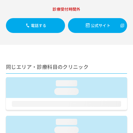
出
稿
クリ
資
稿
ニッ
の
診療受付時間外
料
クナ
の
お
の
ビサ
お
問
ご
イト
問
電話する
公式サイト
い
請
への
い
合
お問
求
合
合せ
わ
は
フォ
わ
せ
こ
ーム
せ
は
ち
とな
は
こ
ら
りま
こ
ち
す。
同じエリア・診療科目のクリニック
ち
ら
クリ
無
ら
ニッ
料
クの
資
情
loading...
予
料
報
約・
loading...
の
症状
拡
のご
ご
充
相談
請
の
など
求
お
はで
は
申
きま
loading...
こ
せん
し
ので
ち
込
loading...