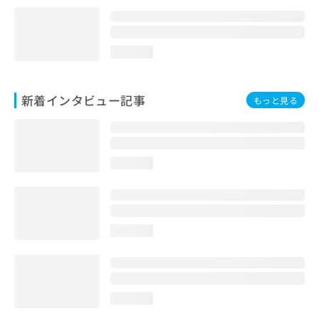
loading...
新着インタビュー記事
もっと見る
loading...
loading...
loading...