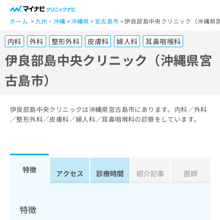
一
般
ホーム
九州・沖縄
沖縄県
宮古島市
伊良部島中央クリニック（沖縄県
ユ
内科
外科
整形外科
皮膚科
婦人科
耳鼻咽喉科
ー
ザ
伊良部島中央クリニック（沖縄県宮
ー
古島市）
の
方
は
こ
伊良部島中央クリニックは沖縄県宮古島市にあります。内科／外科
ち
／整形外科／皮膚科／婦人科／耳鼻咽喉科の診察をしています。
ら
医
マ
療
イ
特徴
関
アクセス
診療時間
紹介記事
医師
ナ
係
ビ
者
ク
の
リ
特徴
方
ニ