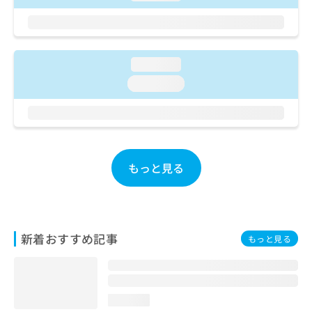
ご了
ら
み
承く
は
ださ
こ
無
い。
ち
料
ら
loading...
情
報
loading...
拡
掲
充
載
の
情
お
報
申
の
し
修
もっと見る
込
正
み
は
は
こ
こ
ち
ち
ら
新着おすすめ記事
もっと見る
ら
そ
の
他
loading...
の