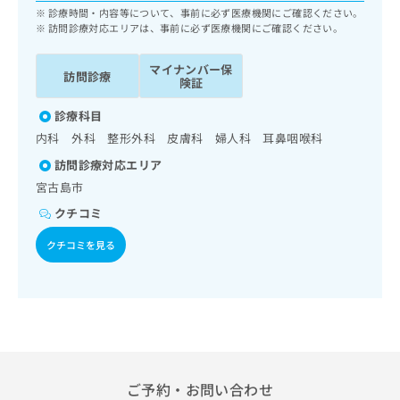
ッ
は
診療時間・内容等について、事前に必ず医療機関にご確認ください。
ク
訪問診療対応エリアは、事前に必ず医療機関にご確認ください。
こ
ナ
ち
ビ
マイナンバー保
ら
訪問診療
に
険証
関
広
診療科目
す
広
告
る
告
内科 外科 整形外科 皮膚科 婦人科 耳鼻咽喉科
代
お
出
訪問診療対応エリア
理
問
稿
店
宮古島市
い
の
合
の
お
クチコミ
わ
方
問
せ
い
クチコミを見る
は
は
合
こ
こ
わ
ち
ち
せ
ら
ら
は
こ
こち
ち
広
らは
広
ら
告
マイ
告
ご予約・お問い合わせ
出
ナビ