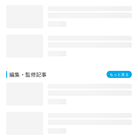
お
問
い
合
loading...
わ
せ
は
こ
ち
loading...
ら
編集・監修記事
もっと見る
loading...
loading...