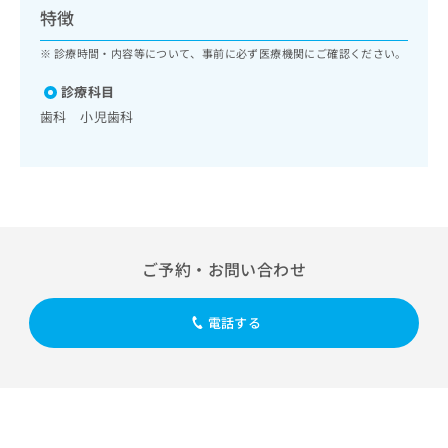
ッ
は
特徴
ク
こ
ナ
診療時間・内容等について、事前に必ず医療機関にご確認ください。
ち
ビ
ら
に
診療科目
関
歯科 小児歯科
広
す
広
告
る
告
代
お
出
理
問
稿
店
い
の
合
の
お
わ
方
問
ご予約・お問い合わせ
せ
い
は
は
合
こ
こ
わ
ち
電話する
ち
せ
ら
ら
は
こ
こち
ち
広
らは
広
ら
告
マイ
告
出
ナビ