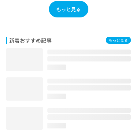
ご了
ら
み
承く
もっと見る
は
ださ
こ
無
い。
ち
料
ら
情
報
新着おすすめ記事
拡
もっと見る
掲
充
載
の
情
お
報
申
の
loading...
し
修
込
正
み
は
は
こ
こ
ち
loading...
ち
ら
ら
そ
の
loading...
他
の