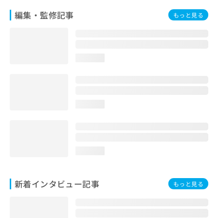
お
編集・監修記事
もっと見る
問
い
合
わ
せ
loading...
は
こ
ち
ら
loading...
loading...
新着インタビュー記事
もっと見る