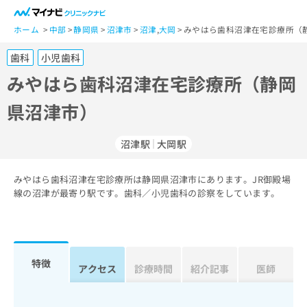
一
般
ホーム
中部
静岡県
沼津市
沼津
,
大岡
みやはら歯科沼津在宅診療所（
ユ
歯科
小児歯科
ー
ザ
みやはら歯科沼津在宅診療所（静岡
ー
県沼津市）
の
方
は
沼津駅
大岡駅
こ
ち
みやはら歯科沼津在宅診療所は静岡県沼津市にあります。JR御殿場
ら
線の沼津が最寄り駅です。歯科／小児歯科の診察をしています。
医
マ
療
イ
関
ナ
係
ビ
特徴
アクセス
診療時間
紹介記事
医師
者
ク
の
リ
方
ニ