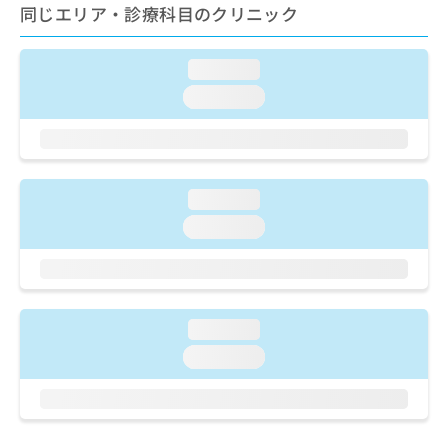
出
稿
クリ
同じエリア・診療科目のクリニック
資
稿
ニッ
の
料
クナ
の
お
の
ビサ
お
問
loading...
ご
イト
問
い
請
への
loading...
い
合
お問
求
合
合せ
わ
は
フォ
わ
せ
こ
ーム
せ
は
ち
とな
は
こ
ら
りま
loading...
こ
ち
す。
ち
loading...
ら
クリ
無
ら
ニッ
料
クの
資
情
予
料
報
約・
の
症状
拡
loading...
のご
ご
充
相談
請
loading...
の
など
求
お
はで
は
申
きま
こ
せん
し
ので
ち
込