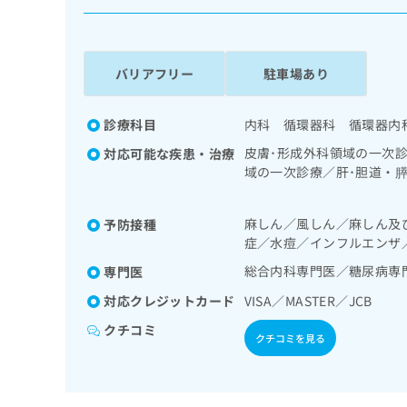
係
ク
者
リ
の
ニ
ッ
方
バリアフリー
駐車場あり
ク
は
ナ
こ
ビ
診療科目
内科 循環器科 循環器内
ち
に
皮膚･形成外科領域の一次
対応可能な疾患・治療
関
ら
域の一次診療／肝･胆道・
す
ペースメーカー管理／腎･
る
療／内分泌機能検査／イン
お
広
麻しん／風しん／麻しん及
予防接種
糖尿病による合併症に対す
広
問
症／水痘／インフルエンザ
告
告
い
出
代
合
総合内科専門医／糖尿病専
専門医
稿
わ
理
対応クレジットカード
VISA／MASTER／JCB
の
せ
店
お
は
クチコミ
の
問
クチコミを見る
こ
い
方
ち
合
ら
は
わ
こ