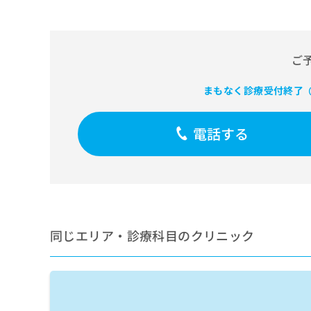
せ
こち
ち
らは
は
マイ
こ
ら
ナビ
ち
クリ
ご
ら
ニッ
クナ
広
ビサ
まもなく診療受付終了
（
広
資
イト
告
告
への
料
出
出
お問
の
稿
電話する
合せ
稿
ご
の
フォ
の
請
お
ーム
お
求
問
とな
問
りま
は
い
い
す。
こ
合
合
クリ
ち
わ
ニッ
わ
ら
せ
クの
せ
同じエリア・診療科目のクリニック
は
予
は
約・
こ
こ
無
症状
ち
ち
のご
料
ら
相談
ら
情
など
報
はで