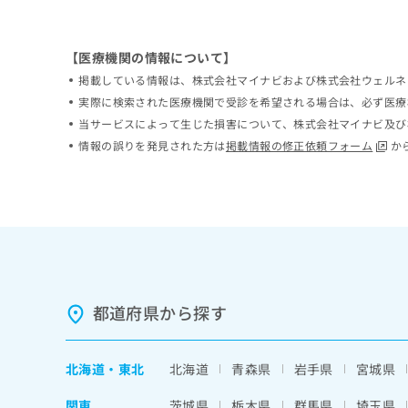
ち
み
ら
は
こ
【医療機関の情報について】
ち
掲載している情報は、株式会社マイナビおよび株式会社ウェルネ
そ
ら
の
実際に検索された医療機関で受診を希望される場合は、必ず医療
他
当サービスによって生じた損害について、株式会社マイナビ及び
の
情報の誤りを発見された方は
掲載情報の修正依頼フォーム
か
お
問
い
合
わ
せ
は
こ
ち
都道府県から探す
ら
北海道
・
東北
北海道
青森県
岩手県
宮城県
関東
茨城県
栃木県
群馬県
埼玉県