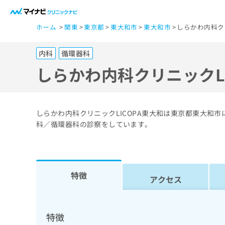
一
ホーム
関東
東京都
東大和市
東大和市
しらかわ内科ク
般
ユ
内科
循環器科
ー
ザ
しらかわ内科クリニックL
ー
の
方
しらかわ内科クリニックLICOPA東大和は東京都東大和
は
科／循環器科の診察をしています。
こ
ち
ら
特徴
アクセス
医
マ
療
イ
ナ
関
特徴
ビ