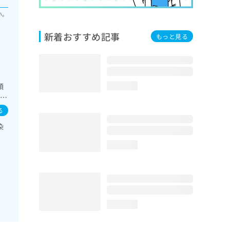
い。
新着おすすめ記事
もっと見る
領
loading...
査／
次診
る
／
染
方
loading...
loading...