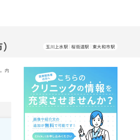
市）
玉川上水駅
桜街道駅
東大和市駅
す。内