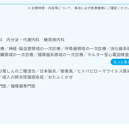
診療時間・内容等について、事前に必ず医療機関にご確認くださ
科 内分泌・代謝内科 糖尿病内科
診療／神経･脳血管領域の一次診療／呼吸器領域の一次診療／消化器系
膵臓領域の一次診療／循環器系領域の一次診療／ホルター型心電図検
泌尿器系領域の一次診療／尿失禁の治療／内分泌･代謝･栄養領域の一
もっと見
スリン療法／糖尿病患者教育（食事療法、運動療法、自己血糖測定）
び風しんの二種混合／日本脳炎／破傷風／ヒトパピローマウイルス感
る継続的な管理及び指導／血液・免疫系領域の一次診療／漢方薬の処
／成人の肺炎球菌感染症／おたふくかぜ
門医／循環器専門医