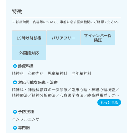
ッ
は
ク
こ
特徴
ナ
ち
ビ
診療時間・内容等について、事前に必ず医療機関にご確認ください。
ら
に
関
マイナンバー保
広
19時以降診療
バリアフリー
す
広
険証
告
る
告
代
お
出
外国語対応
理
問
稿
店
い
の
診療科目
合
の
お
精神科 心療内科 児童精神科 老年精神科
わ
方
問
せ
い
は
対応可能な疾患・治療
は
合
こ
精神科・神経科領域の一次診療／臨床心理・神経心理検査／
こ
わ
ち
精神療法／精神分析療法／心身医学療法／終夜睡眠ポリグラ
ち
せ
フィー／禁煙指導（ニコチン依存症管理）／思春期のうつ病
ら
もっと見る
ら
は
又は躁うつ病／睡眠障害／摂食障害（拒食症･過食症）／ア
こ
予防接種
ルコール依存症／薬物依存症／神経症性障害（強迫性障害、
こち
ち
広
不安障害、パニック障害等）／認知症／心的外傷後ストレス
インフルエンザ
らは
広
ら
障害（PTSD）／発達障害（自閉症、学習障害等）／精神科
告
マイ
専門医
告
ショート・ケア／精神科デイ・ケア／精神科ナイト・ケア／
出
ナビ