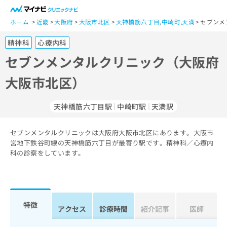
一
般
ホーム
近畿
大阪府
大阪市北区
天神橋筋六丁目
,
中崎町
,
天満
セブンメ
ユ
精神科
心療内科
ー
ザ
セブンメンタルクリニック（大阪府
ー
大阪市北区）
の
方
は
天神橋筋六丁目駅
中崎町駅
天満駅
こ
ち
セブンメンタルクリニックは大阪府大阪市北区にあります。大阪市
ら
営地下鉄谷町線の天神橋筋六丁目が最寄り駅です。精神科／心療内
科の診察をしています。
医
マ
療
イ
関
ナ
係
ビ
者
ク
特徴
アクセス
診療時間
紹介記事
医師
の
リ
方
ニ