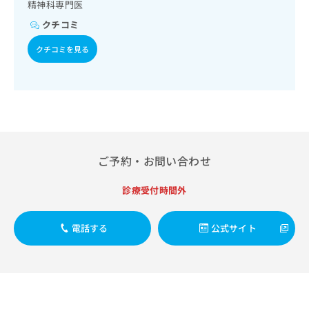
出
精神科デイ・ナイト・ケア
精神科専門医
稿
クリ
資
稿
ニッ
の
料
クチコミ
クナ
の
お
の
ビサ
お
問
ご
クチコミを見る
イト
問
い
請
への
い
合
お問
求
合
合せ
わ
は
フォ
わ
せ
こ
ーム
せ
は
ち
とな
は
こ
ら
りま
こ
ち
す。
ち
ら
クリ
ご予約・お問い合わせ
無
ら
ニッ
料
クの
資
診療受付時間外
情
予
料
報
約・
の
症状
拡
電話する
公式サイト
のご
ご
充
相談
請
の
など
求
お
はで
は
申
きま
こ
せん
し
ので
ち
込