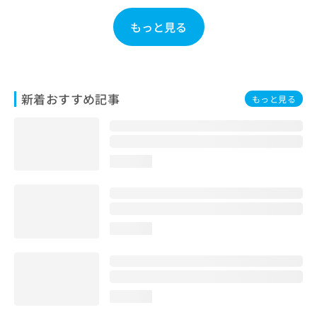
お
問
もっと見る
い
合
わ
せ
は
新着おすすめ記事
もっと見る
こ
ち
ら
loading...
loading...
loading...