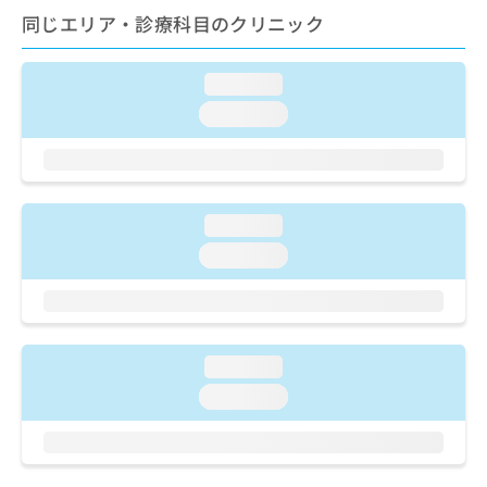
ご了
ら
み
同じエリア・診療科目のクリニック
承く
は
ださ
こ
無
い。
ち
料
loading...
ら
情
loading...
報
拡
掲
充
載
の
情
お
報
loading...
申
の
し
loading...
修
込
正
み
は
は
こ
こ
ち
ち
ら
loading...
ら
loading...
そ
の
他
の