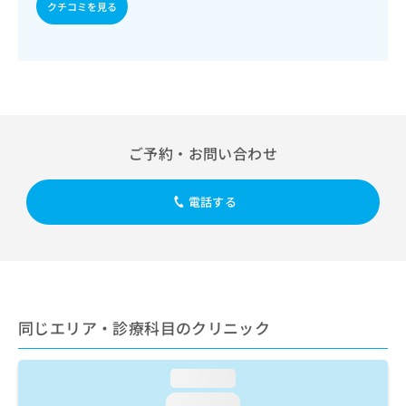
出
クチコミを見る
稿
クリ
資
稿
ニッ
の
料
クナ
の
お
の
ビサ
お
問
ご
イト
問
い
請
への
い
合
お問
求
合
合せ
わ
は
フォ
わ
せ
こ
ーム
せ
ご予約・お問い合わせ
は
ち
とな
は
こ
ら
りま
こ
ち
す。
電話する
ち
ら
クリ
無
ら
ニッ
料
クの
資
情
予
料
報
約・
の
症状
拡
のご
ご
充
相談
請
の
同じエリア・診療科目のクリニック
など
求
お
はで
は
申
きま
こ
せん
loading...
し
ので
ち
込
loading...