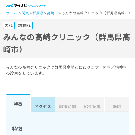
一
般
ホーム
関東
群馬県
高崎市
みんなの高崎クリニック（群馬県高崎市）
ユ
内科
精神科
ー
ザ
みんなの高崎クリニック（群馬県高
ー
崎市）
の
方
は
こ
みんなの高崎クリニックは群馬県高崎市にあります。内科／精神科
ち
の診察をしています。
ら
医
マ
療
イ
特徴
関
アクセス
診療時間
紹介記事
医師
ナ
係
ビ
者
ク
の
リ
特徴
方
ニ