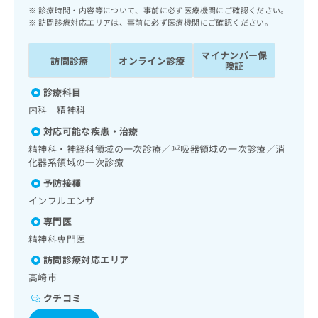
ッ
は
診療時間・内容等について、事前に必ず医療機関にご確認ください。
ク
訪問診療対応エリアは、事前に必ず医療機関にご確認ください。
こ
ナ
ち
ビ
マイナンバー保
ら
訪問診療
オンライン診療
に
険証
関
広
診療科目
す
広
告
る
告
内科 精神科
代
お
出
対応可能な疾患・治療
理
問
稿
店
精神科・神経科領域の一次診療／呼吸器領域の一次診療／消
い
の
化器系領域の一次診療
合
の
お
わ
方
問
予防接種
せ
い
は
インフルエンザ
は
合
こ
こ
専門医
わ
ち
ち
せ
精神科専門医
ら
ら
は
訪問診療対応エリア
こ
こち
高崎市
ち
広
らは
広
ら
告
クチコミ
マイ
告
出
ナビ