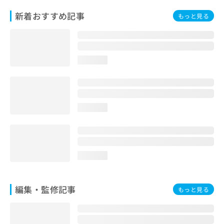
お
新着おすすめ記事
もっと見る
問
い
合
わ
せ
loading...
は
こ
ち
ら
loading...
loading...
編集・監修記事
もっと見る