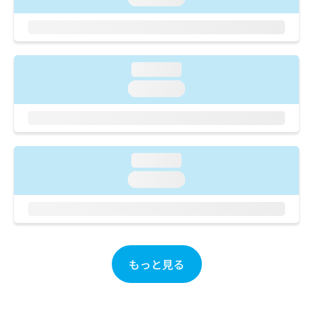
ご了
ら
み
承く
は
ださ
こ
無
い。
ち
料
ら
情
loading...
報
loading...
拡
掲
充
載
の
情
お
報
申
の
loading...
し
修
込
正
loading...
み
は
は
こ
こ
ち
ち
ら
ら
もっと見る
そ
の
他
の