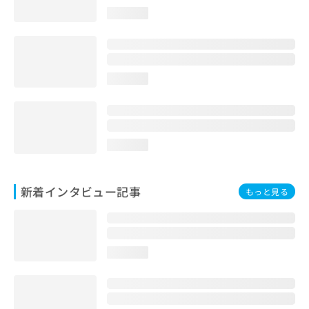
loading...
loading...
loading...
新着インタビュー記事
もっと見る
loading...