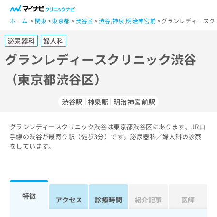
一
般
ホーム
関東
東京都
渋谷区
渋谷
,
神泉
,
明治神宮前
グランレディースク
ユ
泌尿器科
婦人科
ー
ザ
グランレディースクリニック渋谷
ー
（東京都渋谷区）
の
方
は
渋谷駅
神泉駅
明治神宮前駅
こ
ち
グランレディースクリニック渋谷は東京都渋谷区にあります。JR山
ら
手線の渋谷が最寄り駅（徒歩3分）です。泌尿器科／婦人科の診察
をしています。
医
マ
療
イ
関
ナ
係
ビ
者
ク
特徴
アクセス
診療時間
紹介記事
医師
の
リ
方
ニ