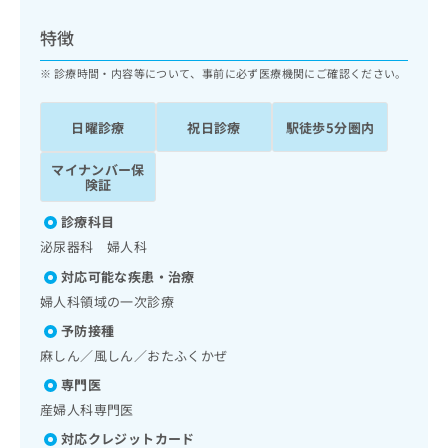
ッ
は
ク
こ
特徴
ナ
ち
ビ
診療時間・内容等について、事前に必ず医療機関にご確認ください。
ら
に
関
広
日曜診療
祝日診療
駅徒歩5分圏内
す
広
告
る
告
代
マイナンバー保
お
出
険証
理
問
稿
店
い
の
診療科目
合
の
お
泌尿器科 婦人科
わ
方
問
せ
い
は
対応可能な疾患・治療
は
合
こ
婦人科領域の一次診療
こ
わ
ち
ち
予防接種
せ
ら
ら
は
麻しん／風しん／おたふくかぜ
こ
専門医
こち
ち
広
らは
産婦人科専門医
広
ら
告
マイ
告
出
対応クレジットカード
ナビ