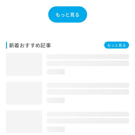
お
問
もっと見る
い
合
わ
せ
は
新着おすすめ記事
もっと見る
こ
ち
ら
loading...
loading...
loading...