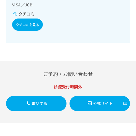
出
稿
クリ
資
VISA／JCB
稿
ニッ
の
料
クナ
の
クチコミ
お
の
ビサ
お
問
ご
イト
クチコミを見る
問
い
請
への
い
合
お問
求
合
合せ
わ
は
フォ
わ
せ
こ
ーム
せ
は
ち
とな
は
こ
ら
りま
こ
ち
す。
ち
ら
クリ
無
ご予約・お問い合わせ
ら
ニッ
料
クの
資
情
予
診療受付時間外
料
報
約・
の
症状
拡
のご
ご
充
電話する
公式サイト
相談
請
の
など
求
お
はで
は
申
きま
こ
せん
し
ので
ち
込