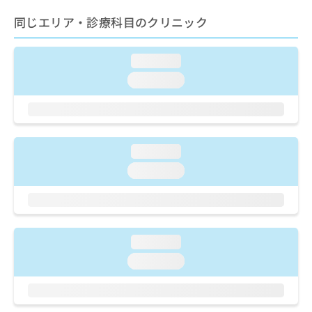
ご了
ら
み
承く
同じエリア・診療科目のクリニック
は
ださ
こ
無
い。
ち
料
loading...
ら
情
報
loading...
拡
掲
充
載
の
情
お
報
申
の
loading...
し
修
loading...
込
正
み
は
は
こ
こ
ち
ち
ら
loading...
ら
loading...
そ
の
他
の