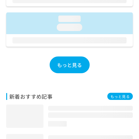
ご了
ら
み
承く
は
ださ
こ
無
い。
loading...
ち
料
loading...
ら
情
報
拡
掲
充
載
の
情
お
報
もっと見る
申
の
し
修
込
正
み
は
は
こ
新着おすすめ記事
もっと見る
こ
ち
ち
ら
ら
そ
loading...
の
他
の