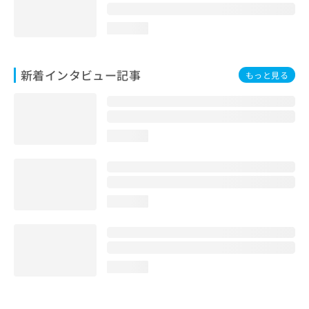
loading...
新着インタビュー記事
もっと見る
loading...
loading...
loading...