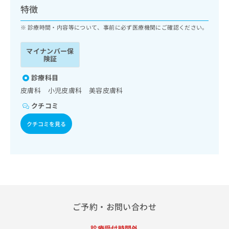
ッ
は
特徴
ク
こ
ナ
診療時間・内容等について、事前に必ず医療機関にご確認ください。
ち
ビ
ら
に
マイナンバー保
関
険証
広
す
広
告
る
診療科目
告
代
お
出
皮膚科 小児皮膚科 美容皮膚科
理
問
稿
クチコミ
店
い
の
合
の
お
クチコミを見る
わ
方
問
せ
い
は
は
合
こ
こ
わ
ち
ち
せ
ら
ら
は
こ
こち
ち
広
ご予約・お問い合わせ
らは
広
ら
告
マイ
告
出
ナビ
診療受付時間外