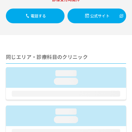
出
稿
クリ
資
稿
ニッ
の
料
クナ
の
お
の
電話する
公式サイト
ビサ
お
問
ご
イト
問
い
請
への
い
合
お問
求
合
合せ
わ
は
フォ
わ
せ
こ
ーム
せ
は
ち
とな
は
こ
同じエリア・診療科目のクリニック
ら
りま
こ
ち
す。
ち
ら
クリ
無
ら
ニッ
loading...
料
クの
資
loading...
情
予
料
報
約・
の
症状
拡
のご
ご
充
相談
請
の
など
求
お
loading...
はで
は
申
きま
loading...
こ
せん
し
ので
ち
込