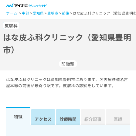
一
般
ホーム
中部
愛知県
豊明市
前後
はな皮ふ科クリニック（愛知県豊明市
ユ
皮膚科
ー
ザ
はな皮ふ科クリニック（愛知県豊明
ー
市）
の
方
は
前後駅
こ
ち
はな皮ふ科クリニックは愛知県豊明市にあります。名古屋鉄道名古
ら
屋本線の前後が最寄り駅です。皮膚科の診察をしています。
医
マ
療
イ
関
ナ
係
ビ
特徴
アクセス
診療時間
紹介記事
医師
者
ク
の
リ
方
ニ