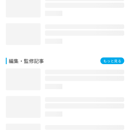
お
問
loading...
い
合
わ
せ
は
loading...
こ
ち
ら
編集・監修記事
もっと見る
loading...
loading...