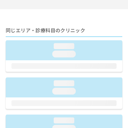
出
稿
クリ
資
稿
ニッ
の
料
クナ
の
お
の
ビサ
お
問
ご
イト
問
い
請
への
同じエリア・診療科目のクリニック
い
合
お問
求
合
合せ
わ
は
フォ
わ
せ
こ
loading...
ーム
せ
は
ち
とな
は
こ
loading...
ら
りま
こ
ち
す。
ち
ら
クリ
無
ら
ニッ
料
クの
資
情
予
loading...
料
報
約・
の
症状
拡
loading...
のご
ご
充
相談
請
の
など
求
お
はで
は
申
きま
こ
せん
し
loading...
ので
ち
込