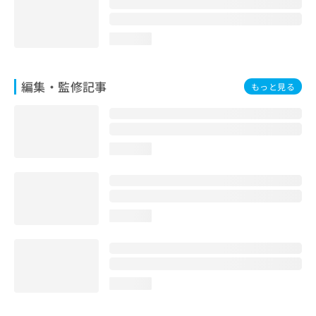
お
問
い
loading...
合
わ
せ
編集・監修記事
もっと見る
は
こ
ち
ら
loading...
loading...
loading...