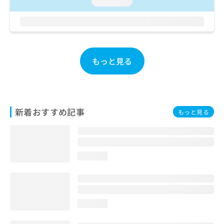
loading...
ご了
ら
み
承く
は
ださ
こ
無
い。
ち
料
ら
情
報
もっと見る
拡
掲
充
載
の
情
お
報
申
の
新着おすすめ記事
もっと見る
し
修
込
正
み
は
は
こ
こ
loading...
ち
ち
ら
ら
そ
の
loading...
他
の