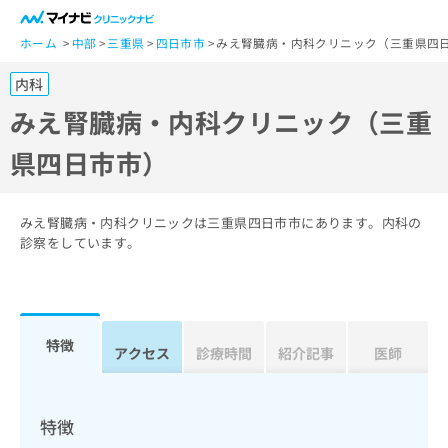
一
般
ホーム
中部
三重県
四日市市
みえ腎臓病・内科クリニック（三重県四
ユ
内科
ー
ザ
みえ腎臓病・内科クリニック（三重
ー
県四日市市）
の
方
は
こ
みえ腎臓病・内科クリニックは三重県四日市市にあります。内科の
ち
診察をしています。
ら
医
マ
療
イ
特徴
関
アクセス
診療時間
紹介記事
医師
ナ
係
ビ
者
ク
の
リ
特徴
方
ニ