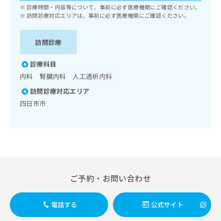
ッ
は
診療時間・内容等について、事前に必ず医療機関にご確認ください。
ク
訪問診療対応エリアは、事前に必ず医療機関にご確認ください。
こ
ナ
ち
ビ
ら
訪問診療
に
関
広
診療科目
す
広
告
る
告
内科 腎臓内科 人工透析内科
代
お
出
訪問診療対応エリア
理
問
稿
店
四日市市
い
の
合
の
お
わ
方
問
せ
い
は
は
合
こ
こ
わ
ち
ち
せ
ら
ら
は
ご予約・お問い合わせ
こ
こち
ち
広
らは
広
ら
電話する
公式サイト
告
マイ
告
出
ナビ