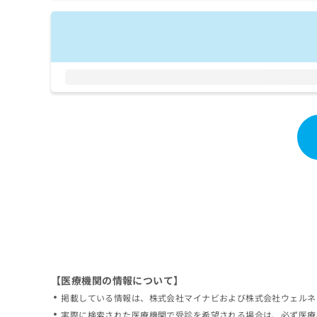
拡
資
きま
充
料
せん
の
ので
の
ご了
お
ご
承く
申
請
ださ
し
求
い。
込
は
み
こ
は
ち
こ
ら
ち
ら
無
料
掲
情
載
報
情
拡
報
充
の
の
修
お
【医療機関の情報について】
正
申
掲載している情報は、株式会社マイナビおよび株式会社ウェルネ
は
し
こ
実際に検索された医療機関で受診を希望される場合は、必ず医療
込