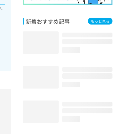
い。
新着おすすめ記事
もっと見る
loading...
loading...
loading...