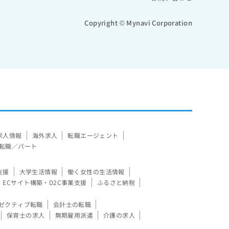
Copyright © Mynavi Corporation
求人情報
海外求人
転職エージェント
転職／パート
支援
大学生活情報
働く女性の生活情報
ECサイト構築・D2C事業支援
ふるさと納税
ゼクティブ転職
会計士の転職
保育士の求人
無期雇用派遣
介護の求人