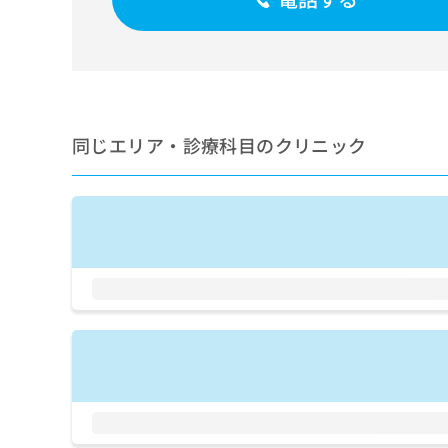
せ
こち
ち
らは
は
マイ
こ
ら
ナビ
ち
クリ
ら
ニッ
クナ
広
ビサ
広
資
イト
同じエリア・診療科目のクリニック
告
告
への
料
出
出
お問
の
稿
合せ
稿
ご
の
フォ
の
請
お
ーム
お
求
問
とな
問
りま
は
い
い
す。
こ
合
合
クリ
ち
わ
ニッ
わ
ら
せ
クの
せ
は
予
は
約・
こ
こ
無
症状
ち
ち
のご
料
ら
相談
ら
情
など
報
はで