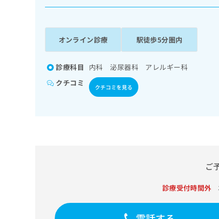
係
ク
者
リ
の
ニ
ッ
方
オンライン診療
駅徒歩5分圏内
ク
は
ナ
こ
ビ
診療科目
内科 泌尿器科 アレルギー科
ち
に
クチコミ
関
ら
クチコミを見る
す
る
お
広
広
問
告
告
い
出
代
合
稿
わ
理
の
せ
ご
店
お
は
の
問
こ
診療受付時間外
い
方
ち
合
ら
は
わ
電話する
こ