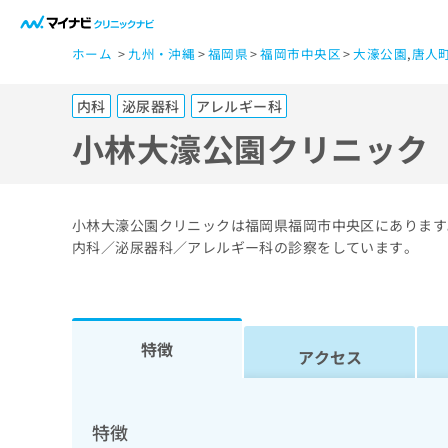
一
ホーム
九州・沖縄
福岡県
福岡市中央区
大濠公園
,
唐人
般
ユ
内科
泌尿器科
アレルギー科
ー
ザ
小林大濠公園クリニック
ー
の
方
小林大濠公園クリニックは福岡県福岡市中央区にあります
は
内科／泌尿器科／アレルギー科の診察をしています。
こ
ち
ら
特徴
アクセス
医
マ
療
イ
ナ
関
特徴
ビ