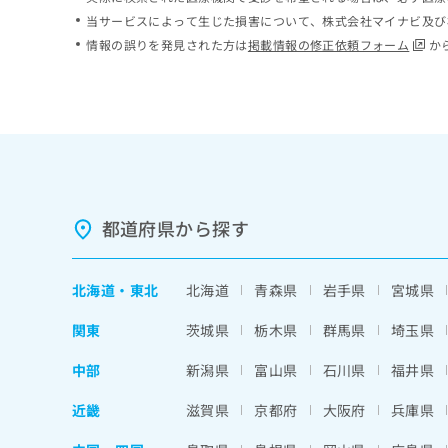
ち
み
当サービスによって生じた損害について、株式会社マイナビ及び
ら
は
情報の誤りを発見された方は
掲載情報の修正依頼フォーム
か
こ
ち
そ
ら
の
他
の
お
問
い
都道府県から探す
合
わ
せ
北海道
・
東北
北海道
青森県
岩手県
宮城県
は
こ
関東
茨城県
栃木県
群馬県
埼玉県
ち
ら
中部
新潟県
富山県
石川県
福井県
近畿
滋賀県
京都府
大阪府
兵庫県