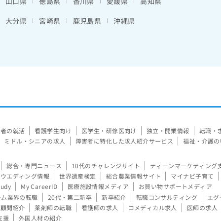
山口県
徳島県
香川県
愛媛県
高知県
大分県
宮崎県
鹿児島県
沖縄県
験者の就活
看護学生向け
医学生・研修医向け
独立・開業情報
転職・
ミドル・シニアの求人
障害者に特化した求人紹介サービス
福祉・介護の
総合・専門ニュース
10代のチャレンジサイト
ティーンマーケティング
ウエディング情報
世界遺産検定
総合農業情報サイト
マイナビ子育て
tudy
My CareerID
医療施設情報メディア
お買い物サポートメディア
ーム業界の転職
20代・第二新卒
新卒紹介
転職コンサルティング
エグ
顧問紹介
薬剤師の転職
看護師の求人
コメディカル求人
医師の求人
支援
外国人材の紹介