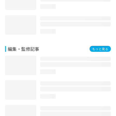
お
loading...
問
い
合
わ
せ
loading...
は
こ
ち
編集・監修記事
もっと見る
ら
loading...
loading...