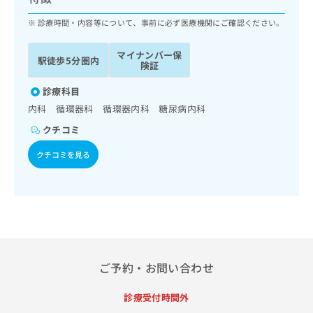
ッ
は
ク
診療時間・内容等について、事前に必ず医療機関にご確認ください。
こ
ナ
ち
ビ
ら
マイナンバー保
駅徒歩5分圏内
に
険証
関
広
す
診療科目
広
告
る
告
内科 循環器科 循環器内科 糖尿病内科
代
お
出
クチコミ
理
問
稿
店
い
の
クチコミを見る
合
の
お
わ
方
問
せ
い
は
は
合
こ
こ
わ
ち
ち
せ
ら
ら
は
こ
ご予約・お問い合わせ
こち
ち
広
らは
広
ら
告
マイ
診療受付時間外
告
出
ナビ