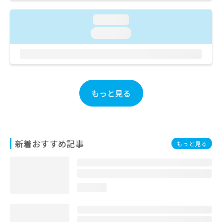
ご了
ら
み
承く
は
ださ
loading...
こ
無
い。
loading...
ち
料
ら
情
報
拡
掲
充
載
の
情
もっと見る
お
報
申
の
し
修
込
正
み
は
新着おすすめ記事
もっと見る
は
こ
こ
ち
ち
ら
ら
loading...
そ
の
他
の