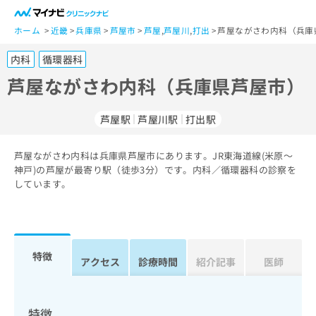
一
般
ホーム
近畿
兵庫県
芦屋市
芦屋
,
芦屋川
,
打出
芦屋ながさわ内科（兵庫
ユ
内科
循環器科
ー
ザ
芦屋ながさわ内科（兵庫県芦屋市）
ー
の
芦屋駅
芦屋川駅
打出駅
方
は
こ
芦屋ながさわ内科は兵庫県芦屋市にあります。JR東海道線(米原～
神戸)の芦屋が最寄り駅（徒歩3分）です。内科／循環器科の診察を
ち
しています。
ら
医
マ
療
イ
関
ナ
特徴
アクセス
診療時間
紹介記事
医師
係
ビ
者
ク
の
リ
方
ニ
特徴