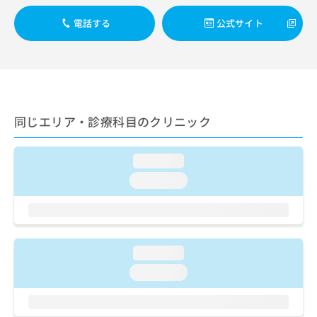
出
稿
クリ
資
稿
ニッ
の
料
電話する
公式サイト
クナ
の
お
の
ビサ
お
問
ご
イト
問
い
請
への
い
合
お問
求
合
合せ
わ
は
フォ
わ
せ
こ
ーム
せ
同じエリア・診療科目のクリニック
は
ち
とな
は
こ
ら
りま
こ
ち
す。
ち
loading...
ら
クリ
無
ら
ニッ
loading...
料
クの
資
情
予
料
報
約・
の
症状
拡
のご
ご
充
相談
請
loading...
の
など
求
お
はで
loading...
は
申
きま
こ
せん
し
ので
ち
込