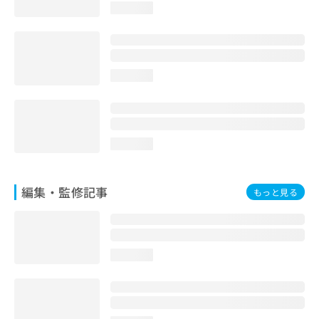
loading...
お
問
い
合
わ
loading...
せ
は
こ
ち
ら
loading...
編集・監修記事
もっと見る
loading...