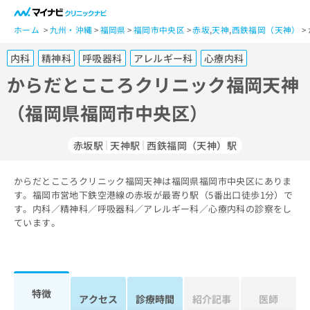
一
般
ホーム
九州・沖縄
福岡県
福岡市中央区
赤坂
,
天神
,
西鉄福岡（天神）
ユ
内科
精神科
呼吸器科
アレルギー科
心療内科
ー
ザ
からだとこころクリニック福岡天神
ー
（福岡県福岡市中央区）
の
方
は
赤坂駅
天神駅
西鉄福岡（天神）駅
こ
ち
からだとこころクリニック福岡天神は福岡県福岡市中央区にありま
ら
す。福岡市営地下鉄空港線の赤坂が最寄り駅（5番出口徒歩1分）で
す。内科／精神科／呼吸器科／アレルギー科／心療内科の診察をし
医
マ
ています。
療
イ
関
ナ
係
ビ
者
ク
の
リ
特徴
アクセス
診療時間
紹介記事
医師
方
ニ