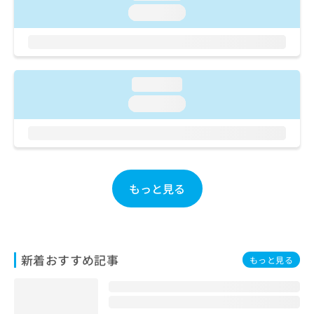
ご了
ら
み
loading...
承く
は
ださ
こ
無
い。
ち
料
ら
情
報
loading...
拡
掲
loading...
充
載
の
情
お
報
申
の
し
修
込
正
もっと見る
み
は
は
こ
こ
ち
ち
ら
ら
新着おすすめ記事
もっと見る
そ
の
他
の