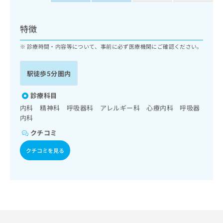
ッ
は
ク
こ
ナ
特徴
ち
ビ
ら
に
診療時間・内容等について、事前に必ず医療機関にご確認ください。
関
広
す
広
告
駅徒歩5分圏内
る
告
代
お
出
理
問
診療科目
稿
店
い
の
内科 精神科 呼吸器科 アレルギー科 心療内科 呼吸器
合
の
お
内科
わ
方
問
クチコミ
せ
い
は
は
合
こ
クチコミを見る
こ
わ
ち
ち
せ
ら
ら
は
こ
こち
ち
広
らは
広
ら
告
マイ
告
出
ナビ