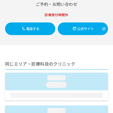
出
稿
クリ
資
ご予約・お問い合わせ
稿
ニッ
の
料
クナ
の
お
の
診療受付時間外
ビサ
お
問
ご
イト
問
い
請
への
い
合
お問
求
電話する
公式サイト
合
合せ
わ
は
フォ
わ
せ
こ
ーム
せ
は
ち
とな
は
こ
ら
りま
こ
ち
す。
ち
ら
クリ
無
ら
ニッ
同じエリア・診療科目のクリニック
料
クの
資
情
予
料
報
約・
loading...
の
症状
拡
のご
ご
loading...
充
相談
請
の
など
求
お
はで
は
申
きま
こ
せん
し
ので
ち
込
loading...