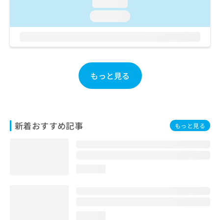
ご了
loading...
ら
み
承く
は
loading...
ださ
こ
無
い。
ち
料
ら
情
報
拡
掲
もっと見る
充
載
の
情
お
報
申
の
し
修
込
新着おすすめ記事
正
もっと見る
み
は
は
こ
こ
ち
ち
ら
loading...
ら
そ
の
他
loading...
の