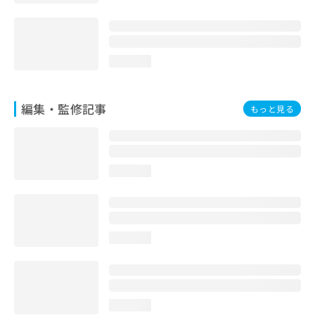
お
問
い
合
loading...
わ
せ
は
編集・監修記事
こ
もっと見る
ち
ら
loading...
loading...
loading...