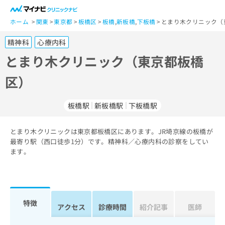
一
般
ホーム
関東
東京都
板橋区
板橋
,
新板橋
,
下板橋
とまり木クリニック（
ユ
精神科
心療内科
ー
ザ
とまり木クリニック（東京都板橋
ー
区）
の
方
は
板橋駅
新板橋駅
下板橋駅
こ
ち
とまり木クリニックは東京都板橋区にあります。JR埼京線の板橋が
ら
最寄り駅（西口徒歩1分）です。精神科／心療内科の診察をしてい
ます。
医
マ
療
イ
関
ナ
係
ビ
者
ク
特徴
アクセス
診療時間
紹介記事
医師
の
リ
方
ニ