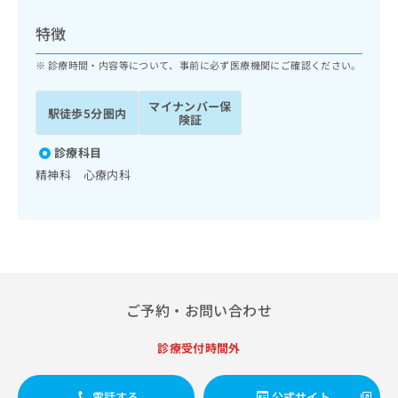
ッ
は
ク
こ
特徴
ナ
ち
ビ
診療時間・内容等について、事前に必ず医療機関にご確認ください。
ら
に
関
マイナンバー保
広
駅徒歩5分圏内
す
広
険証
告
る
告
代
お
診療科目
出
理
問
稿
精神科 心療内科
店
い
の
合
の
お
わ
方
問
せ
い
は
は
合
こ
こ
わ
ち
ち
せ
ら
ご予約・お問い合わせ
ら
は
こ
こち
診療受付時間外
ち
広
らは
広
ら
告
マイ
告
出
ナビ
電話する
公式サイト