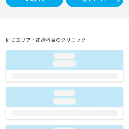
出
稿
クリ
資
稿
ニッ
の
料
クナ
の
お
の
ビサ
お
問
ご
イト
問
い
請
への
い
合
お問
求
合
合せ
わ
は
同じエリア・診療科目のクリニック
フォ
わ
せ
こ
ーム
せ
は
ち
とな
は
こ
ら
loading...
りま
こ
ち
す。
loading...
ち
ら
クリ
無
ら
ニッ
料
クの
資
情
予
料
報
約・
の
症状
拡
loading...
のご
ご
充
相談
loading...
請
の
など
求
お
はで
は
申
きま
こ
せん
し
ので
ち
込