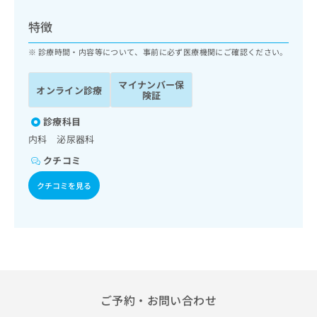
ッ
は
ク
こ
特徴
ナ
ち
ビ
診療時間・内容等について、事前に必ず医療機関にご確認ください。
ら
に
関
マイナンバー保
広
オンライン診療
す
広
険証
告
る
告
代
お
診療科目
出
理
問
稿
内科 泌尿器科
店
い
の
クチコミ
合
の
お
わ
方
問
クチコミを見る
せ
い
は
は
合
こ
こ
わ
ち
ち
せ
ら
ら
は
こ
こち
ち
広
らは
広
ら
告
ご予約・お問い合わせ
マイ
告
出
ナビ