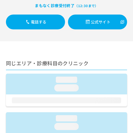
出
稿
クリ
資
まもなく診療受付終了
（12:30まで）
稿
ニッ
の
料
クナ
の
お
の
ビサ
お
問
ご
電話する
公式サイト
イト
問
い
請
への
い
合
お問
求
合
合せ
わ
は
フォ
わ
せ
こ
ーム
せ
は
ち
とな
は
こ
ら
りま
こ
ち
同じエリア・診療科目のクリニック
す。
ち
ら
クリ
無
ら
ニッ
料
クの
loading...
資
情
予
料
loading...
報
約・
の
症状
拡
のご
ご
充
相談
請
の
など
求
お
はで
は
申
loading...
きま
こ
せん
し
loading...
ので
ち
込