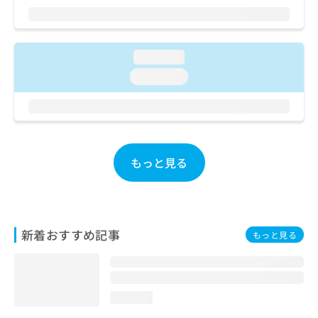
ご了
ら
み
承く
は
ださ
こ
無
い。
ち
料
loading...
ら
情
loading...
報
拡
掲
充
載
の
情
お
報
申
の
もっと見る
し
修
込
正
み
は
は
こ
こ
ち
新着おすすめ記事
もっと見る
ち
ら
ら
そ
の
loading...
他
の