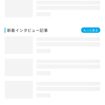
loading...
新着インタビュー記事
もっと見る
loading...
loading...
loading...