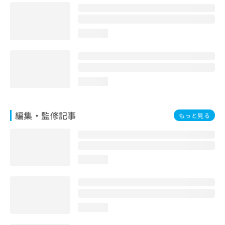
お
問
い
loading...
合
わ
せ
は
こ
loading...
ち
ら
編集・監修記事
もっと見る
loading...
loading...