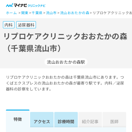
一
般
ホーム
関東
千葉県
流山市
流山おおたかの森
リプロケアクリニックお
ユ
内科
泌尿器科
ー
ザ
リプロケアクリニックおおたかの森
ー
（千葉県流山市）
の
方
は
流山おおたかの森駅
こ
ち
リプロケアクリニックおおたかの森は千葉県流山市にあります。つ
ら
くばエクスプレスの流山おおたかの森が最寄り駅です。内科／泌尿
器科の診察をしています。
医
マ
療
イ
関
ナ
係
ビ
者
ク
特徴
アクセス
診療時間
紹介記事
医師
の
リ
方
ニ