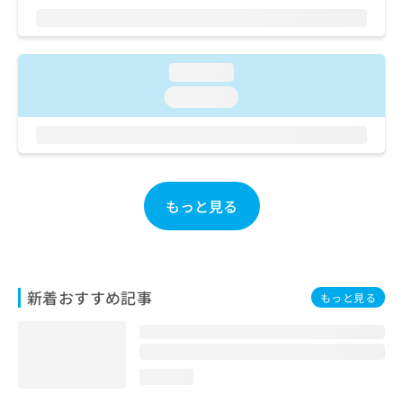
ご了
ら
み
承く
は
ださ
こ
無
い。
ち
料
loading...
ら
情
loading...
報
拡
掲
充
載
の
情
お
報
申
の
もっと見る
し
修
込
正
み
は
は
こ
こ
ち
新着おすすめ記事
もっと見る
ち
ら
ら
そ
の
loading...
他
の