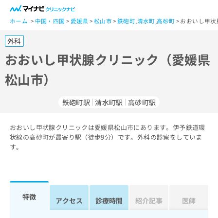
一
般
ホーム
中国・四国
愛媛県
松山市
鉄砲町
,
清水町
,
高砂町
おおいし甲状
ユ
外科
ー
ザ
おおいし甲状腺クリニック（愛媛県
ー
松山市）
の
方
は
鉄砲町駅
清水町駅
高砂町駅
こ
ち
おおいし甲状腺クリニックは愛媛県松山市にあります。伊予鉄道環
ら
状線の高砂町が最寄り駅（徒歩9分）です。外科の診察をしていま
す。
医
マ
療
イ
関
ナ
係
ビ
者
ク
特徴
アクセス
診療時間
紹介記事
医師
の
リ
方
ニ