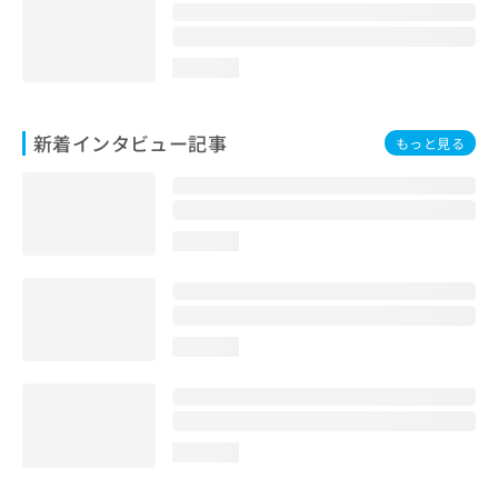
loading...
新着インタビュー記事
もっと見る
loading...
loading...
loading...