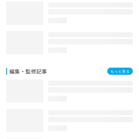
お
問
い
loading...
合
わ
せ
は
こ
loading...
ち
ら
編集・監修記事
もっと見る
loading...
loading...