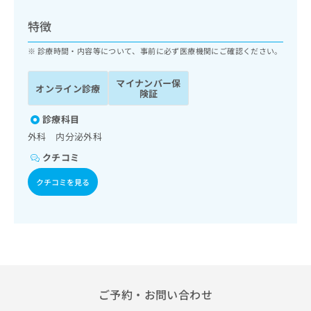
ッ
は
ク
こ
特徴
ナ
ち
ビ
診療時間・内容等について、事前に必ず医療機関にご確認ください。
ら
に
関
マイナンバー保
広
オンライン診療
す
広
険証
告
る
告
代
お
診療科目
出
理
問
稿
外科 内分泌外科
店
い
の
クチコミ
合
の
お
わ
方
問
クチコミを見る
せ
い
は
は
合
こ
こ
わ
ち
ち
せ
ら
ら
は
こ
こち
ち
広
らは
広
ら
告
ご予約・お問い合わせ
マイ
告
出
ナビ