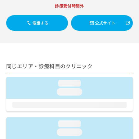
出
稿
クリ
資
診療受付時間外
稿
ニッ
の
料
クナ
の
お
の
ビサ
お
問
ご
電話する
公式サイト
イト
問
い
請
への
い
合
お問
求
合
合せ
わ
は
フォ
わ
せ
こ
ーム
せ
は
ち
とな
は
こ
ら
りま
こ
ち
同じエリア・診療科目のクリニック
す。
ち
ら
クリ
無
ら
ニッ
料
クの
loading...
資
情
予
料
loading...
報
約・
の
症状
拡
のご
ご
充
相談
請
の
など
求
お
はで
は
申
loading...
きま
こ
せん
し
loading...
ので
ち
込