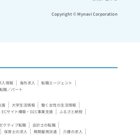
Copyright © Mynavi Corporation
求人情報
海外求人
転職エージェント
転職／パート
支援
大学生活情報
働く女性の生活情報
ECサイト構築・D2C事業支援
ふるさと納税
ゼクティブ転職
会計士の転職
保育士の求人
無期雇用派遣
介護の求人