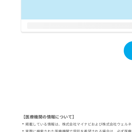
拡
資
きま
充
料
せん
の
ので
の
ご了
お
ご
承く
申
請
ださ
し
求
い。
込
は
み
こ
は
ち
こ
ら
ち
ら
無
料
掲
情
載
報
情
拡
報
充
の
の
修
お
【医療機関の情報について】
正
申
掲載している情報は、株式会社マイナビおよび株式会社ウェルネ
は
し
こ
実際に検索された医療機関で受診を希望される場合は、必ず医療
込