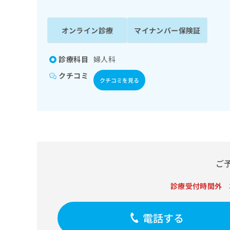
係
ク
者
リ
の
ニ
オンライン診療
マイナンバー保険証
ッ
方
ク
は
ナ
診療科目
婦人科
こ
ビ
クチコミ
ち
に
クチコミを見る
関
ら
す
る
お
広
広
問
告
告
い
出
代
合
稿
わ
ご
理
の
せ
店
お
は
診療受付時間外
の
問
こ
い
方
ち
合
ら
は
電話する
わ
こ