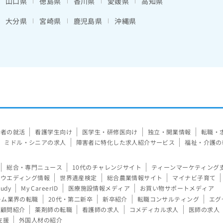
山口県
徳島県
香川県
愛媛県
高知県
大分県
宮崎県
鹿児島県
沖縄県
験者の就活
看護学生向け
医学生・研修医向け
独立・開業情報
転職・
ミドル・シニアの求人
障害者に特化した求人紹介サービス
福祉・介護の
総合・専門ニュース
10代のチャレンジサイト
ティーンマーケティング
ウエディング情報
世界遺産検定
総合農業情報サイト
マイナビ子育て
tudy
My CareerID
医療施設情報メディア
お買い物サポートメディア
ーム業界の転職
20代・第二新卒
新卒紹介
転職コンサルティング
エグ
顧問紹介
薬剤師の転職
看護師の求人
コメディカル求人
医師の求人
支援
外国人材の紹介