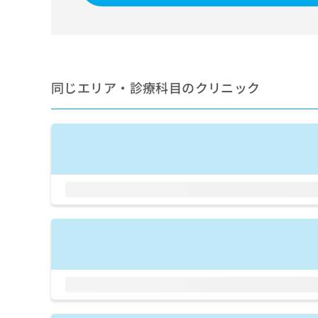
せ
こち
ち
らは
は
マイ
こ
ら
ナビ
ち
クリ
ら
ニッ
クナ
同じエリア・診療科目のクリニック
広
ビサ
広
資
イト
告
告
への
料
出
出
お問
の
稿
合せ
稿
ご
の
フォ
の
請
お
ーム
お
求
問
とな
問
りま
は
い
い
す。
こ
合
合
クリ
ち
わ
ニッ
わ
ら
せ
クの
せ
は
予
は
約・
こ
こ
無
症状
ち
ち
のご
料
ら
相談
ら
情
など
報
はで