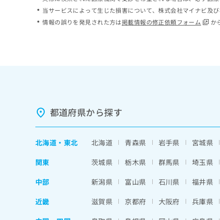
ち
み
当サービスによって生じた損害について、株式会社マイナビ及び
ら
は
情報の誤りを発見された方は
掲載情報の修正依頼フォーム
か
こ
ち
そ
ら
の
他
の
お
問
い
都道府県から探す
合
わ
せ
北海道
・
東北
北海道
青森県
岩手県
宮城県
は
こ
関東
茨城県
栃木県
群馬県
埼玉県
ち
ら
中部
新潟県
富山県
石川県
福井県
近畿
滋賀県
京都府
大阪府
兵庫県