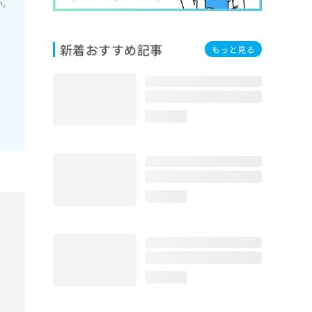
い。
新着おすすめ記事
もっと見る
loading...
loading...
loading...