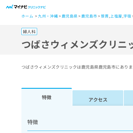
一
ホーム
九州・沖縄
鹿児島県
鹿児島市
笹貫
,
上塩屋
,
宇宿
般
ユ
婦人科
ー
ザ
つばさウィメンズクリニ
ー
の
方
つばさウィメンズクリニックは鹿児島県鹿児島市にありま
は
こ
ち
ら
特徴
アクセス
医
マ
療
イ
特徴
ナ
関
ビ