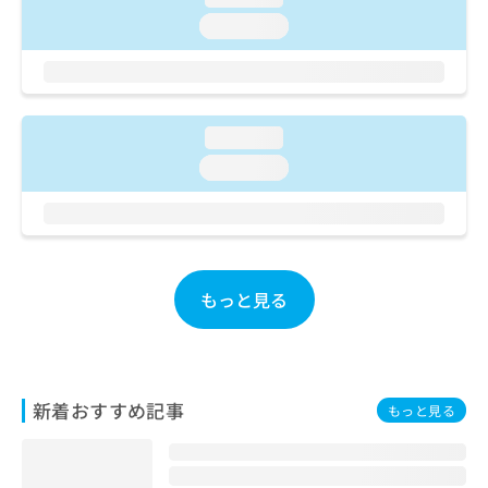
ご了
ら
み
承く
loading...
は
ださ
こ
無
い。
ち
料
ら
情
報
loading...
拡
掲
充
loading...
載
の
情
お
報
申
の
し
修
込
正
もっと見る
み
は
は
こ
こ
ち
ち
ら
ら
新着おすすめ記事
もっと見る
そ
の
他
の