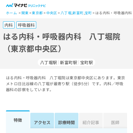
一
般
ホーム
関東
東京都
中央区
八丁堀
,
新富町
,
宝町
はる内科・呼吸器内科
ユ
内科
呼吸器科
ー
ザ
はる内科・呼吸器内科 八丁堀院
ー
（東京都中央区）
の
方
は
八丁堀駅
新富町駅
宝町駅
こ
ち
はる内科・呼吸器内科 八丁堀院は東京都中央区にあります。東京
ら
メトロ日比谷線の八丁堀が最寄り駅（徒歩5分）です。内科／呼吸
器科の診察をしています。
医
マ
療
イ
関
ナ
係
ビ
者
ク
特徴
アクセス
診療時間
紹介記事
医師
の
リ
方
ニ