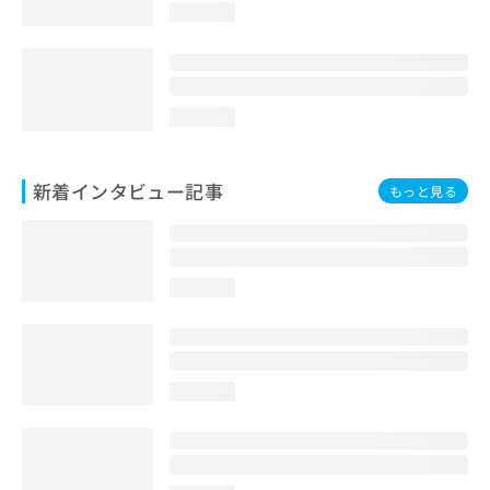
loading...
loading...
新着インタビュー記事
もっと見る
loading...
loading...