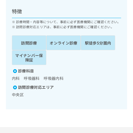
ッ
は
ク
こ
特徴
ナ
ち
ビ
診療時間・内容等について、事前に必ず医療機関にご確認ください。
ら
に
訪問診療対応エリアは、事前に必ず医療機関にご確認ください。
関
広
す
広
告
訪問診療
オンライン診療
駅徒歩5分圏内
る
告
代
お
出
マイナンバー保
理
問
稿
険証
店
い
の
合
の
お
診療科目
わ
方
問
内科 呼吸器科 呼吸器内科
せ
い
は
は
合
訪問診療対応エリア
こ
こ
わ
中央区
ち
ち
せ
ら
ら
は
こ
こち
ち
広
らは
広
ら
告
マイ
告
出
ナビ