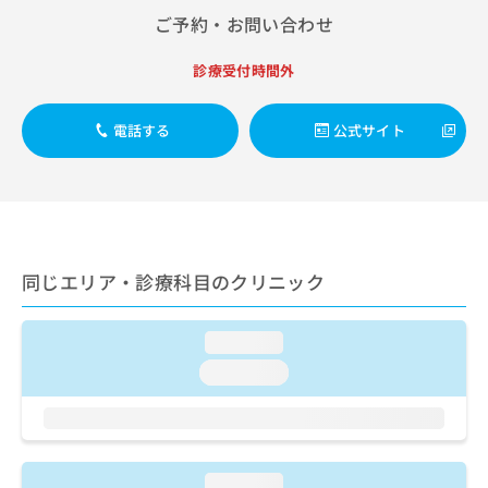
出
稿
クリ
資
ご予約・お問い合わせ
稿
ニッ
の
料
クナ
の
お
の
ビサ
診療受付時間外
お
問
ご
イト
問
い
請
への
い
合
お問
求
電話する
公式サイト
合
合せ
わ
は
フォ
わ
せ
こ
ーム
せ
は
ち
とな
は
こ
ら
りま
こ
ち
す。
ち
ら
クリ
無
ら
ニッ
同じエリア・診療科目のクリニック
料
クの
資
情
予
料
報
約・
loading...
の
症状
拡
のご
ご
充
loading...
相談
請
の
など
求
お
はで
は
申
きま
こ
せん
し
ので
ち
込
loading...