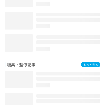
お
loading...
問
い
合
わ
せ
loading...
は
こ
ち
ら
loading...
編集・監修記事
もっと見る
loading...