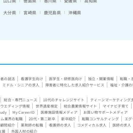
山口県
徳島県
香川県
愛媛県
高知県
大分県
宮崎県
鹿児島県
沖縄県
験者の就活
看護学生向け
医学生・研修医向け
独立・開業情報
転職・
ミドル・シニアの求人
障害者に特化した求人紹介サービス
福祉・介護の
総合・専門ニュース
10代のチャレンジサイト
ティーンマーケティング
ウエディング情報
世界遺産検定
総合農業情報サイト
マイナビ子育て
tudy
My CareerID
医療施設情報メディア
お買い物サポートメディア
ーム業界の転職
20代・第二新卒
新卒紹介
転職コンサルティング
エグ
顧問紹介
薬剤師の転職
看護師の求人
コメディカル求人
医師の求人
支援
外国人材の紹介