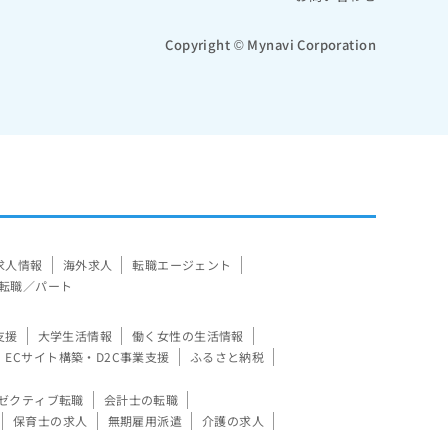
Copyright © Mynavi Corporation
求人情報
海外求人
転職エージェント
転職／パート
支援
大学生活情報
働く女性の生活情報
ECサイト構築・D2C事業支援
ふるさと納税
ゼクティブ転職
会計士の転職
保育士の求人
無期雇用派遣
介護の求人