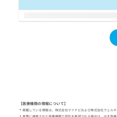
拡
資
きま
充
料
せん
の
ので
の
ご了
お
ご
承く
申
請
ださ
し
求
い。
込
は
み
こ
は
ち
こ
ら
ち
ら
無
料
掲
情
載
報
情
拡
報
充
の
の
修
お
【医療機関の情報について】
正
申
掲載している情報は、株式会社マイナビおよび株式会社ウェルネ
は
し
こ
実際に検索された医療機関で受診を希望される場合は、必ず医療
込