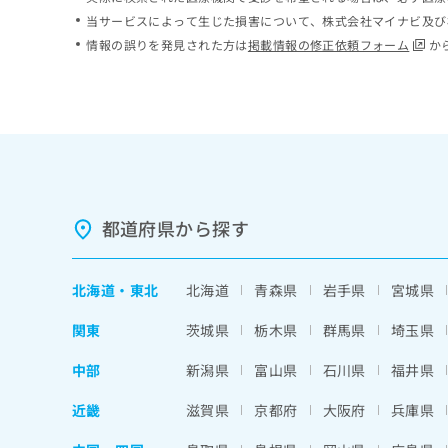
ち
み
当サービスによって生じた損害について、株式会社マイナビ及び
ら
は
情報の誤りを発見された方は
掲載情報の修正依頼フォーム
か
こ
ち
そ
ら
の
他
の
お
問
い
都道府県から探す
合
わ
せ
北海道
・
東北
北海道
青森県
岩手県
宮城県
は
こ
関東
茨城県
栃木県
群馬県
埼玉県
ち
ら
中部
新潟県
富山県
石川県
福井県
近畿
滋賀県
京都府
大阪府
兵庫県