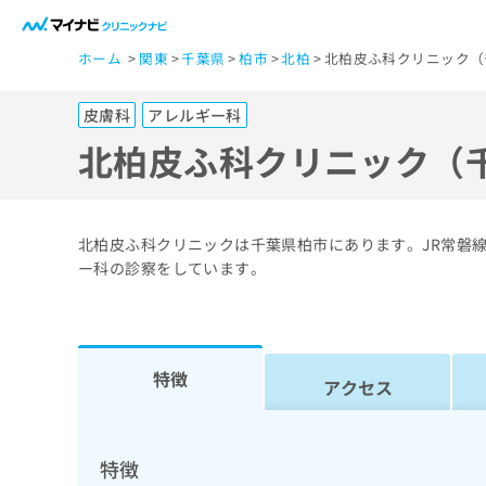
一
ホーム
関東
千葉県
柏市
北柏
北柏皮ふ科クリニック（
般
ユ
皮膚科
アレルギー科
ー
ザ
北柏皮ふ科クリニック（
ー
の
方
北柏皮ふ科クリニックは千葉県柏市にあります。JR常磐線
は
ー科の診察をしています。
こ
ち
ら
特徴
アクセス
医
マ
療
イ
ナ
関
特徴
ビ