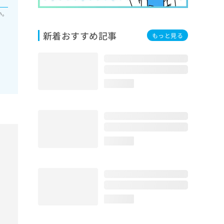
い。
新着おすすめ記事
もっと見る
loading...
loading...
loading...