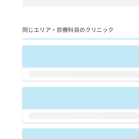
せ
こち
ち
らは
は
マイ
こ
ら
ナビ
ち
クリ
ら
ニッ
同じエリア・診療科目のクリニック
クナ
広
ビサ
広
資
イト
告
告
への
料
出
出
お問
の
稿
合せ
稿
ご
の
フォ
の
請
お
ーム
お
求
問
とな
問
りま
は
い
い
す。
こ
合
合
クリ
ち
わ
ニッ
わ
ら
せ
クの
せ
は
予
は
約・
こ
こ
無
症状
ち
ち
のご
料
ら
相談
ら
情
など
報
はで