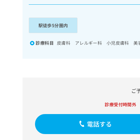
係
ク
者
リ
の
ニ
ッ
方
駅徒歩5分圏内
ク
は
ナ
こ
ビ
診療科目
皮膚科 アレルギー科 小児皮膚科 美
ち
に
関
ら
す
る
お
広
広
問
告
告
い
ご
出
代
合
稿
わ
理
の
診療受付時間外
せ
店
お
は
の
問
こ
電話する
い
方
ち
合
ら
は
わ
こ