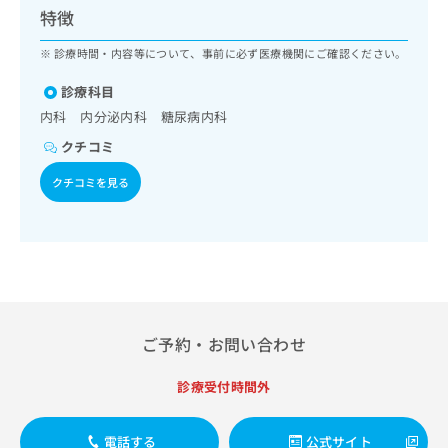
ッ
は
特徴
ク
こ
ナ
診療時間・内容等について、事前に必ず医療機関にご確認ください。
ち
ビ
ら
に
診療科目
関
内科 内分泌内科 糖尿病内科
広
す
広
告
クチコミ
る
告
代
お
出
クチコミを見る
理
問
稿
店
い
の
合
の
お
わ
方
問
せ
い
は
は
合
こ
こ
わ
ち
ち
せ
ら
ご予約・お問い合わせ
ら
は
こ
診療受付時間外
こち
ち
広
らは
広
ら
告
マイ
告
出
ナビ
電話する
公式サイト