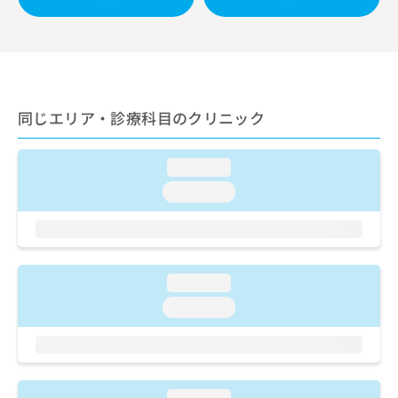
出
稿
クリ
資
稿
ニッ
の
料
クナ
の
お
の
ビサ
お
問
ご
イト
問
い
請
への
い
合
お問
求
合
合せ
わ
同じエリア・診療科目のクリニック
は
フォ
わ
せ
こ
ーム
せ
は
ち
とな
は
loading...
こ
ら
りま
こ
ち
す。
loading...
ち
ら
クリ
無
ら
ニッ
料
クの
資
情
予
料
報
約・
の
症状
拡
loading...
のご
ご
充
loading...
相談
請
の
など
求
お
はで
は
申
きま
こ
せん
し
ので
ち
込