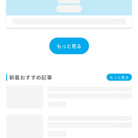
loading...
ご了
ら
み
承く
loading...
は
ださ
こ
無
い。
ち
料
ら
情
報
拡
掲
もっと見る
充
載
の
情
お
報
申
の
し
修
新着おすすめ記事
もっと見る
込
正
み
は
は
こ
こ
ち
ち
ら
loading...
ら
そ
の
他
loading...
の