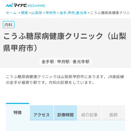
一
般
ホーム
関東
山梨県
甲府市
金手
,
甲府
,
善光寺
こうふ糖尿病健康クリニ
ユ
内科
ー
ザ
こうふ糖尿病健康クリニック（山梨
ー
県甲府市）
の
方
は
金手駅
甲府駅
善光寺駅
こ
ち
こうふ糖尿病健康クリニックは山梨県甲府市にあります。JR身延線
ら
の金手が最寄り駅です。内科の診察をしています。
医
マ
療
イ
関
ナ
係
ビ
特徴
アクセス
診療時間
紹介記事
医師
者
ク
の
リ
方
ニ