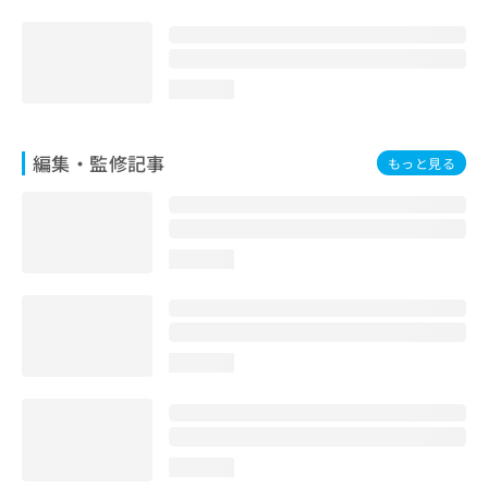
お
問
い
合
loading...
わ
せ
は
編集・監修記事
もっと見る
こ
ち
ら
loading...
loading...
loading...