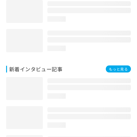
loading...
loading...
新着インタビュー記事
もっと見る
loading...
loading...