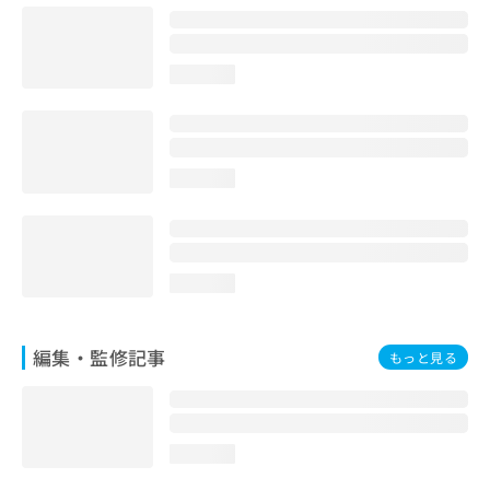
お
問
い
loading...
合
わ
せ
は
こ
loading...
ち
ら
loading...
編集・監修記事
もっと見る
loading...