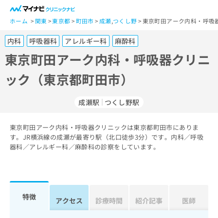
一
般
ホーム
関東
東京都
町田市
成瀬
,
つくし野
東京町田アーク内科・呼吸
ユ
内科
呼吸器科
アレルギー科
麻酔科
ー
ザ
東京町田アーク内科・呼吸器クリニ
ー
ック（東京都町田市）
の
方
は
成瀬駅
つくし野駅
こ
ち
東京町田アーク内科・呼吸器クリニックは東京都町田市にありま
ら
す。JR横浜線の成瀬が最寄り駅（北口徒歩3分）です。内科／呼吸
器科／アレルギー科／麻酔科の診察をしています。
医
マ
療
イ
関
ナ
係
ビ
者
ク
特徴
アクセス
診療時間
紹介記事
医師
の
リ
方
ニ