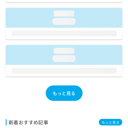
ご了
ら
み
承く
は
ださ
loading...
こ
無
い。
ち
料
loading...
ら
情
報
拡
掲
充
載
の
情
loading...
お
報
loading...
申
の
し
修
込
正
み
は
は
こ
こ
ち
もっと見る
ち
ら
ら
そ
の
他
新着おすすめ記事
もっと見る
の