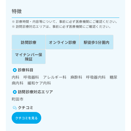
ッ
は
ク
こ
特徴
ナ
ち
ビ
診療時間・内容等について、事前に必ず医療機関にご確認ください。
ら
に
訪問診療対応エリアは、事前に必ず医療機関にご確認ください。
関
広
す
広
告
訪問診療
オンライン診療
駅徒歩5分圏内
る
告
代
お
出
マイナンバー保
理
問
稿
険証
店
い
の
合
の
お
診療科目
わ
方
問
内科 呼吸器科 アレルギー科 麻酔科 呼吸器内科 糖尿
せ
い
は
病内科 緩和ケア内科
は
合
こ
こ
わ
訪問診療対応エリア
ち
ち
せ
町田市
ら
ら
は
クチコミ
こ
こち
ち
広
クチコミを見る
らは
広
ら
告
マイ
告
出
ナビ