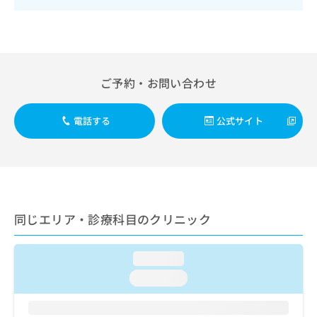
出
稿
クリ
資
稿
ニッ
の
料
クナ
の
お
の
ビサ
お
問
ご
イト
問
い
請
への
い
合
お問
求
ご予約・お問い合わせ
合
合せ
わ
は
フォ
わ
せ
こ
ーム
せ
は
電話する
公式サイト
ち
とな
は
こ
ら
りま
こ
ち
す。
ち
ら
クリ
無
ら
ニッ
料
クの
資
情
予
料
報
約・
同じエリア・診療科目のクリニック
の
症状
拡
のご
ご
充
相談
請
の
loading...
など
求
お
はで
loading...
は
申
きま
こ
せん
し
ので
ち
込