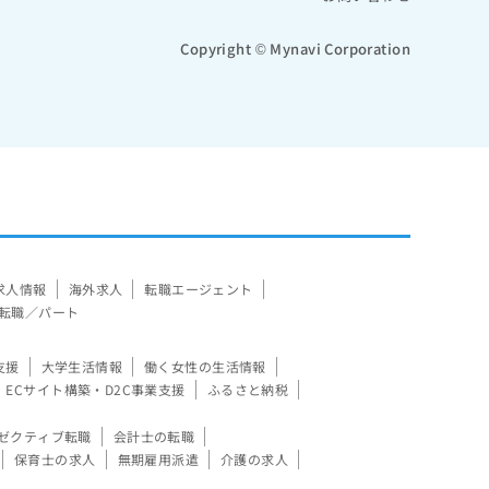
Copyright © Mynavi Corporation
求人情報
海外求人
転職エージェント
転職／パート
支援
大学生活情報
働く女性の生活情報
ECサイト構築・D2C事業支援
ふるさと納税
ゼクティブ転職
会計士の転職
保育士の求人
無期雇用派遣
介護の求人