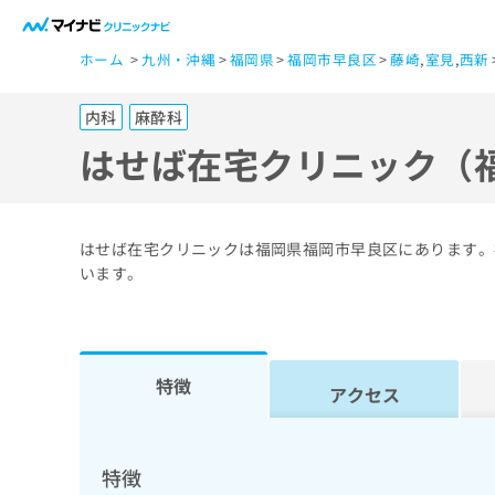
一
ホーム
九州・沖縄
福岡県
福岡市早良区
藤崎
,
室見
,
西新
般
ユ
内科
麻酔科
ー
ザ
はせば在宅クリニック（
ー
の
方
はせば在宅クリニックは福岡県福岡市早良区にあります。
は
います。
こ
ち
ら
特徴
アクセス
医
マ
療
イ
ナ
関
特徴
ビ