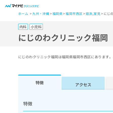
一
ホーム
九州・沖縄
福岡県
福岡市西区
姪浜
,
室見
にじ
般
ユ
内科
小児科
ー
ザ
にじのわクリニック福岡
ー
の
方
にじのわクリニック福岡は福岡県福岡市西区にあります。
は
こ
ち
ら
特徴
アクセス
医
マ
療
イ
特徴
ナ
関
ビ