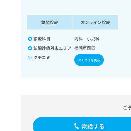
係
ク
者
リ
の
ニ
ッ
訪問診療
オンライン診療
方
ク
は
ナ
こ
診療科目
内科 小児科
ビ
ち
に
福岡市西区
訪問診療対応エリア
関
ら
す
クチコミ
クチコミを見る
る
お
広
広
問
告
告
い
出
代
合
稿
わ
理
の
せ
店
お
は
ご
の
問
こ
い
方
ち
合
ら
は
電話する
わ
こ