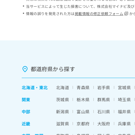
ち
み
当サービスによって生じた損害について、株式会社マイナビ及び
ら
は
情報の誤りを発見された方は
掲載情報の修正依頼フォーム
か
こ
ち
そ
ら
の
他
の
お
問
い
都道府県から探す
合
わ
せ
北海道
・
東北
北海道
青森県
岩手県
宮城県
は
こ
関東
茨城県
栃木県
群馬県
埼玉県
ち
ら
中部
新潟県
富山県
石川県
福井県
近畿
滋賀県
京都府
大阪府
兵庫県