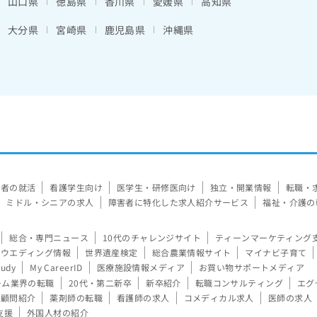
山口県
徳島県
香川県
愛媛県
高知県
大分県
宮崎県
鹿児島県
沖縄県
験者の就活
看護学生向け
医学生・研修医向け
独立・開業情報
転職・
ミドル・シニアの求人
障害者に特化した求人紹介サービス
福祉・介護の
総合・専門ニュース
10代のチャレンジサイト
ティーンマーケティング
ウエディング情報
世界遺産検定
総合農業情報サイト
マイナビ子育て
tudy
My CareerID
医療施設情報メディア
お買い物サポートメディア
ーム業界の転職
20代・第二新卒
新卒紹介
転職コンサルティング
エグ
顧問紹介
薬剤師の転職
看護師の求人
コメディカル求人
医師の求人
支援
外国人材の紹介