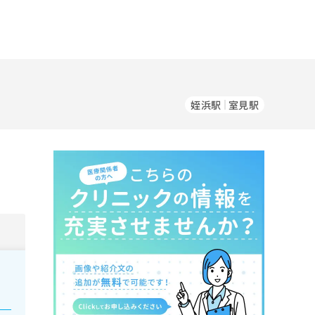
姪浜駅
室見駅
。