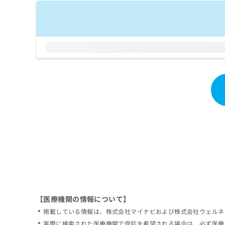
拡
資
きま
充
料
せん
の
ので
の
ご了
お
ご
承く
申
請
ださ
し
求
い。
込
は
み
こ
は
ち
こ
ら
ち
ら
無
料
掲
情
載
報
情
拡
報
充
の
の
修
お
【医療機関の情報について】
正
申
掲載している情報は、株式会社マイナビおよび株式会社ウェルネ
は
し
こ
実際に検索された医療機関で受診を希望される場合は、必ず医療
込