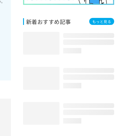
い。
新着おすすめ記事
もっと見る
loading...
loading...
loading...