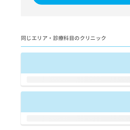
せ
こち
ち
らは
は
マイ
こ
ら
ナビ
ち
クリ
ら
ニッ
クナ
広
ビサ
同じエリア・診療科目のクリニック
広
資
イト
告
告
への
料
出
出
お問
の
稿
合せ
稿
ご
の
フォ
の
請
お
ーム
お
求
問
とな
問
りま
は
い
い
す。
こ
合
合
クリ
ち
わ
ニッ
わ
ら
せ
クの
せ
は
予
は
約・
こ
こ
無
症状
ち
ち
のご
料
ら
相談
ら
情
など
報
はで