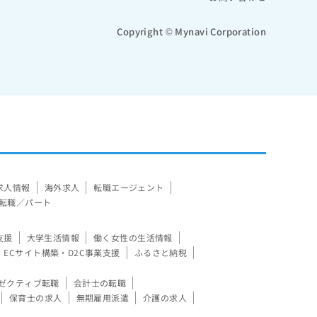
Copyright © Mynavi Corporation
求人情報
海外求人
転職エージェント
転職／パート
支援
大学生活情報
働く女性の生活情報
ECサイト構築・D2C事業支援
ふるさと納税
ゼクティブ転職
会計士の転職
保育士の求人
無期雇用派遣
介護の求人