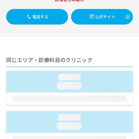
出
稿
クリ
資
稿
ニッ
の
料
クナ
の
お
の
電話する
公式サイト
ビサ
お
問
ご
イト
問
い
請
への
い
合
お問
求
合
合せ
わ
は
フォ
わ
せ
こ
ーム
せ
は
ち
とな
は
こ
同じエリア・診療科目のクリニック
ら
りま
こ
ち
す。
ち
ら
クリ
無
ら
ニッ
loading...
料
クの
資
loading...
情
予
料
報
約・
の
症状
拡
のご
ご
充
相談
請
の
など
求
お
loading...
はで
は
申
きま
loading...
こ
せん
し
ので
ち
込