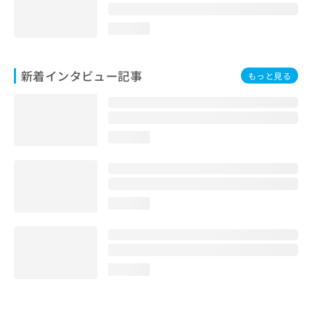
loading...
新着インタビュー記事
もっと見る
loading...
loading...
loading...