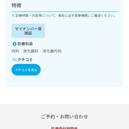
ッ
は
特徴
ク
こ
ナ
診療時間・内容等について、事前に必ず医療機関にご確認ください。
ち
ビ
ら
に
マイナンバー保
関
険証
広
す
広
告
る
診療科目
告
代
お
出
内科 消化器科 消化器内科
理
問
稿
クチコミ
店
い
の
合
の
お
クチコミを見る
わ
方
問
せ
い
は
は
合
こ
こ
わ
ち
ち
せ
ら
ら
は
こ
こち
ち
広
ご予約・お問い合わせ
らは
広
ら
告
マイ
告
出
ナビ
診療受付時間外