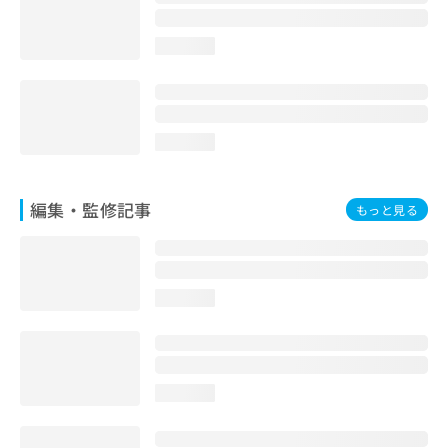
お
問
loading...
い
合
わ
せ
は
loading...
こ
ち
ら
編集・監修記事
もっと見る
loading...
loading...