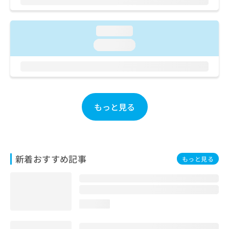
ご了
ら
み
承く
は
ださ
こ
無
い。
loading...
ち
料
loading...
ら
情
報
拡
掲
充
載
の
情
お
報
もっと見る
申
の
し
修
込
正
み
は
は
こ
新着おすすめ記事
もっと見る
こ
ち
ち
ら
ら
そ
loading...
の
他
の