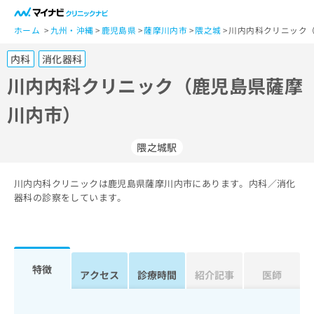
一
般
ホーム
九州・沖縄
鹿児島県
薩摩川内市
隈之城
川内内科クリニック
ユ
内科
消化器科
ー
ザ
川内内科クリニック（鹿児島県薩摩
ー
川内市）
の
方
は
隈之城駅
こ
ち
川内内科クリニックは鹿児島県薩摩川内市にあります。内科／消化
ら
器科の診察をしています。
医
マ
療
イ
関
ナ
係
ビ
特徴
アクセス
診療時間
紹介記事
医師
者
ク
の
リ
方
ニ