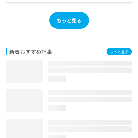
ご了
ら
み
承く
は
ださ
こ
無
い。
もっと見る
ち
料
ら
情
報
拡
掲
充
載
新着おすすめ記事
もっと見る
の
情
お
報
申
の
し
修
込
正
loading...
み
は
は
こ
こ
ち
ち
ら
ら
loading...
そ
の
他
の
loading...