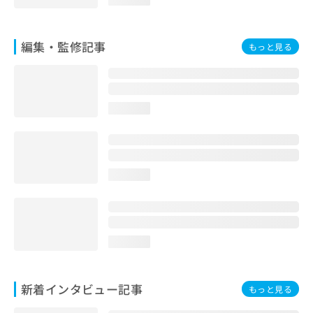
お
問
い
編集・監修記事
もっと見る
合
わ
せ
は
こ
loading...
ち
ら
loading...
loading...
新着インタビュー記事
もっと見る