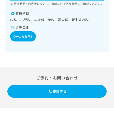
ッ
は
診療時間・内容等について、事前に必ず医療機関にご確認ください。
ク
こ
ナ
診療科目
ち
ビ
内科 小児科 皮膚科 産科 婦人科 新生児内科
ら
に
クチコミ
関
広
す
広
告
クチコミを見る
る
告
代
お
出
理
問
稿
店
い
の
合
の
お
わ
方
問
せ
い
は
は
合
こ
ご予約・お問い合わせ
こ
わ
ち
ち
せ
ら
ら
は
電話する
こ
こち
ち
広
らは
広
ら
告
マイ
告
出
ナビ