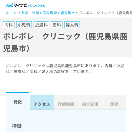
一
般
ホーム
九州・沖縄
鹿児島県
鹿児島市
ポレポレ クリニック（鹿児島
ユ
内科
小児科
皮膚科
産科
婦人科
ー
ザ
ポレポレ クリニック（鹿児島県鹿
ー
児島市）
の
方
は
こ
ポレポレ クリニックは鹿児島県鹿児島市にあります。内科／小児
ち
科／皮膚科／産科／婦人科の診察をしています。
ら
医
マ
療
イ
特徴
関
アクセス
診療時間
紹介記事
医師
ナ
係
ビ
者
ク
の
リ
特徴
方
ニ