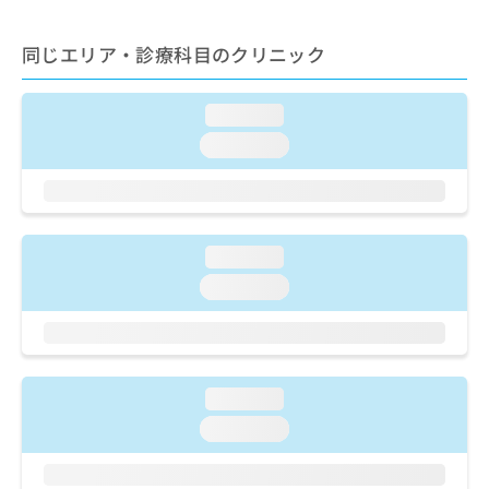
出
稿
クリ
資
稿
ニッ
の
料
クナ
の
同じエリア・診療科目のクリニック
お
の
ビサ
お
問
ご
イト
問
い
請
への
loading...
い
合
お問
求
合
合せ
わ
は
loading...
フォ
わ
せ
こ
ーム
せ
は
ち
とな
は
こ
ら
りま
こ
ち
す。
ち
ら
クリ
loading...
無
ら
ニッ
料
loading...
クの
資
情
予
料
報
約・
の
症状
拡
のご
ご
充
相談
請
の
loading...
など
求
お
はで
loading...
は
申
きま
こ
せん
し
ので
ち
込