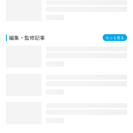
お
問
い
loading...
合
わ
せ
編集・監修記事
もっと見る
は
こ
ち
ら
loading...
loading...
loading...