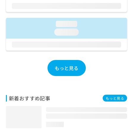
ご了
ら
み
承く
は
ださ
こ
無
い。
ち
料
loading...
ら
情
loading...
報
拡
掲
充
載
の
情
お
報
申
の
もっと見る
し
修
込
正
み
は
は
こ
こ
ち
新着おすすめ記事
もっと見る
ち
ら
ら
そ
の
loading...
他
の