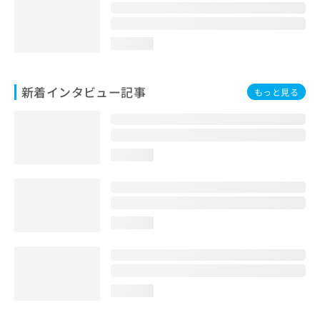
loading...
新着インタビュー記事
もっと見る
loading...
loading...
loading...