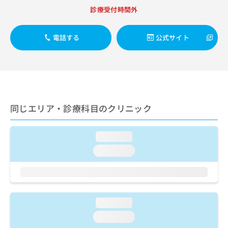
出
稿
クリ
資
診療受付時間外
稿
ニッ
の
料
クナ
の
お
の
ビサ
お
問
ご
電話する
公式サイト
イト
問
い
請
への
い
合
お問
求
合
合せ
わ
は
フォ
わ
せ
こ
ーム
せ
は
ち
とな
は
こ
ら
りま
こ
ち
同じエリア・診療科目のクリニック
す。
ち
ら
クリ
無
ら
ニッ
料
クの
loading...
資
情
予
料
loading...
報
約・
の
症状
拡
のご
ご
充
相談
請
の
など
求
お
はで
は
申
loading...
きま
こ
せん
し
loading...
ので
ち
込