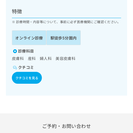
ッ
は
ク
こ
特徴
ナ
ち
ビ
診療時間・内容等について、事前に必ず医療機関にご確認ください。
ら
に
関
広
オンライン診療
駅徒歩5分圏内
す
広
告
る
告
代
お
診療科目
出
理
問
稿
皮膚科 産科 婦人科 美容皮膚科
店
い
の
クチコミ
合
の
お
わ
方
問
クチコミを見る
せ
い
は
は
合
こ
こ
わ
ち
ち
せ
ら
ら
は
こ
こち
ち
広
らは
広
ら
告
ご予約・お問い合わせ
マイ
告
出
ナビ