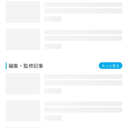
お
問
い
loading...
合
わ
せ
は
こ
loading...
ち
ら
編集・監修記事
もっと見る
loading...
loading...