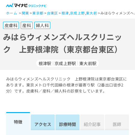
一
般
ホーム
関東
東京都
台東区
根津
,
京成上野
,
東大前
みはらウィメンズヘ
ユ
皮膚科
産科
婦人科
ー
ザ
みはらウィメンズヘルスクリニッ
ー
ク 上野根津院（東京都台東区）
の
方
は
根津駅
京成上野駅
東大前駅
こ
ち
みはらウィメンズヘルスクリニック 上野根津院は東京都台東区に
ら
あります。東京メトロ千代田線の根津が最寄り駅（2番出口徒歩2
分）です。皮膚科／産科／婦人科の診察をしています。
医
マ
療
イ
関
ナ
係
ビ
者
ク
特徴
アクセス
診療時間
紹介記事
医師
の
リ
方
ニ