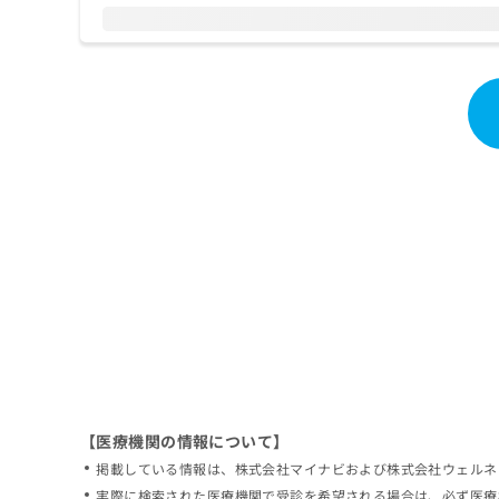
拡
資
きま
充
料
せん
の
ので
の
ご了
お
ご
承く
申
請
ださ
し
求
い。
込
は
み
こ
は
ち
こ
ら
ち
ら
無
料
掲
情
載
報
情
拡
報
充
の
の
修
お
【医療機関の情報について】
正
申
掲載している情報は、株式会社マイナビおよび株式会社ウェルネ
は
し
こ
実際に検索された医療機関で受診を希望される場合は、必ず医療
込