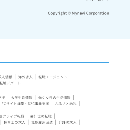
Copyright © Mynavi Corporation
求人情報
海外求人
転職エージェント
転職／パート
支援
大学生活情報
働く女性の生活情報
ECサイト構築・D2C事業支援
ふるさと納税
ゼクティブ転職
会計士の転職
保育士の求人
無期雇用派遣
介護の求人