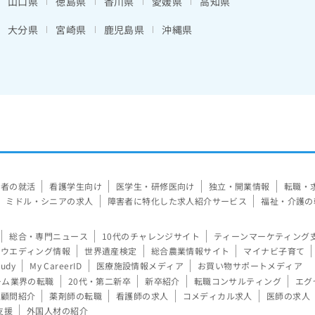
山口県
徳島県
香川県
愛媛県
高知県
大分県
宮崎県
鹿児島県
沖縄県
験者の就活
看護学生向け
医学生・研修医向け
独立・開業情報
転職・
ミドル・シニアの求人
障害者に特化した求人紹介サービス
福祉・介護の
総合・専門ニュース
10代のチャレンジサイト
ティーンマーケティング
ウエディング情報
世界遺産検定
総合農業情報サイト
マイナビ子育て
tudy
My CareerID
医療施設情報メディア
お買い物サポートメディア
ーム業界の転職
20代・第二新卒
新卒紹介
転職コンサルティング
エグ
顧問紹介
薬剤師の転職
看護師の求人
コメディカル求人
医師の求人
支援
外国人材の紹介