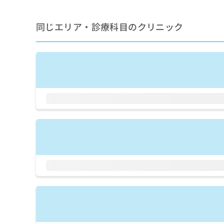
せ
こち
ち
らは
は
マイ
こ
ら
同じエリア・診療科目のクリニック
ナビ
ち
クリ
ら
ニッ
クナ
広
ビサ
広
資
イト
告
告
への
料
出
出
お問
の
稿
合せ
稿
ご
の
フォ
の
請
お
ーム
お
求
問
とな
問
りま
は
い
い
す。
こ
合
合
クリ
ち
わ
ニッ
わ
ら
せ
クの
せ
は
予
は
約・
こ
こ
無
症状
ち
ち
のご
料
ら
相談
ら
情
など
報
はで