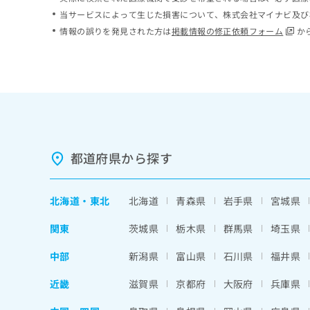
ち
み
当サービスによって生じた損害について、株式会社マイナビ及び
ら
は
情報の誤りを発見された方は
掲載情報の修正依頼フォーム
か
こ
ち
そ
ら
の
他
の
お
問
い
都道府県から探す
合
わ
せ
北海道
・
東北
北海道
青森県
岩手県
宮城県
は
こ
関東
茨城県
栃木県
群馬県
埼玉県
ち
ら
中部
新潟県
富山県
石川県
福井県
近畿
滋賀県
京都府
大阪府
兵庫県