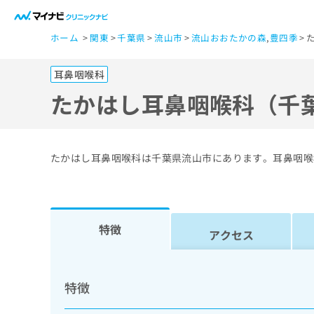
一
ホーム
関東
千葉県
流山市
流山おおたかの森
,
豊四季
般
ユ
耳鼻咽喉科
ー
ザ
たかはし耳鼻咽喉科（千
ー
の
方
たかはし耳鼻咽喉科は千葉県流山市にあります。耳鼻咽喉
は
こ
ち
ら
特徴
アクセス
医
マ
療
イ
特徴
ナ
関
ビ