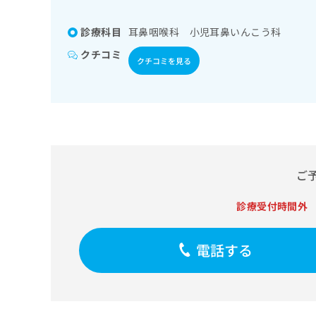
係
ク
者
リ
診療科目
耳鼻咽喉科 小児耳鼻いんこう科
の
ニ
ッ
方
クチコミ
クチコミを見る
ク
は
ナ
こ
ビ
ち
に
関
ら
す
る
お
広
ご
広
問
告
告
い
診療受付時間外
出
代
合
稿
わ
理
の
せ
店
電話する
お
は
の
問
こ
い
方
ち
合
ら
は
わ
こ