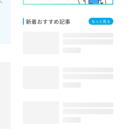
い。
新着おすすめ記事
もっと見る
loading...
loading...
loading...