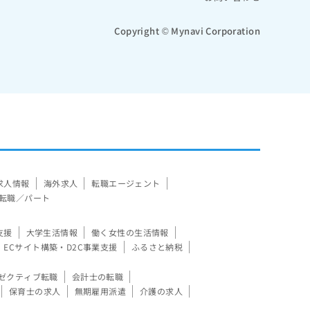
Copyright © Mynavi Corporation
求人情報
海外求人
転職エージェント
転職／パート
支援
大学生活情報
働く女性の生活情報
ECサイト構築・D2C事業支援
ふるさと納税
ゼクティブ転職
会計士の転職
保育士の求人
無期雇用派遣
介護の求人