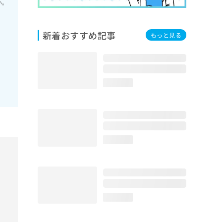
い。
新着おすすめ記事
もっと見る
loading...
loading...
loading...