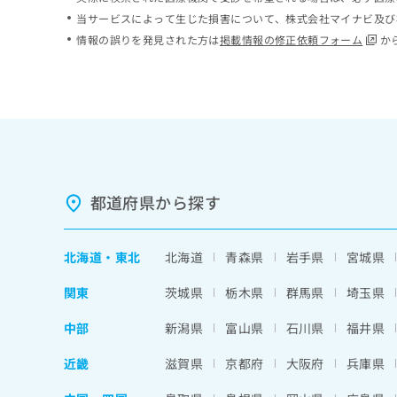
ち
み
当サービスによって生じた損害について、株式会社マイナビ及び
ら
は
情報の誤りを発見された方は
掲載情報の修正依頼フォーム
か
こ
ち
そ
ら
の
他
の
お
問
い
都道府県から探す
合
わ
せ
北海道
・
東北
北海道
青森県
岩手県
宮城県
は
こ
関東
茨城県
栃木県
群馬県
埼玉県
ち
ら
中部
新潟県
富山県
石川県
福井県
近畿
滋賀県
京都府
大阪府
兵庫県