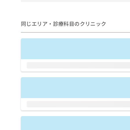
せ
こち
ち
らは
は
マイ
こ
ら
ナビ
ち
クリ
同じエリア・診療科目のクリニック
ら
ニッ
クナ
広
ビサ
広
資
イト
告
告
への
料
出
出
お問
の
稿
合せ
稿
ご
の
フォ
の
請
お
ーム
お
求
問
とな
問
りま
は
い
い
す。
こ
合
合
クリ
ち
わ
ニッ
わ
ら
せ
クの
せ
は
予
は
約・
こ
こ
無
症状
ち
ち
のご
料
ら
相談
ら
情
など
報
はで