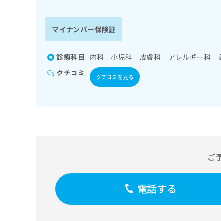
係
ク
者
リ
の
ニ
マイナンバー保険証
ッ
方
ク
は
ナ
診療科目
内科 小児科 皮膚科 アレルギー科 
こ
ビ
クチコミ
ち
に
クチコミを見る
関
ら
す
る
お
広
広
問
告
告
い
出
代
合
稿
わ
ご
理
の
せ
店
お
は
の
問
こ
電話する
い
方
ち
合
ら
は
わ
こ