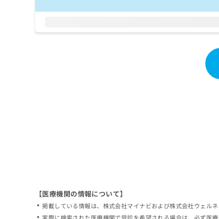
拡
資
きま
充
料
せん
の
ので
の
ご了
お
ご
承く
申
請
ださ
し
求
い。
込
は
み
こ
は
ち
こ
ら
ち
ら
無
料
掲
情
載
報
情
拡
報
充
の
の
修
お
【医療機関の情報について】
正
申
掲載している情報は、株式会社マイナビおよび株式会社ウェルネ
は
し
こ
実際に検索された医療機関で受診を希望される場合は、必ず医療
込