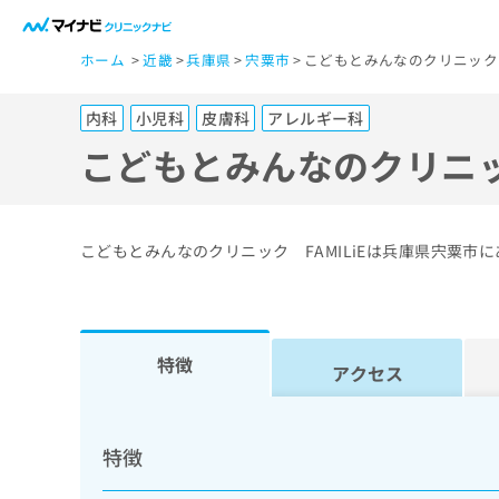
一
ホーム
近畿
兵庫県
宍粟市
こどもとみんなのクリニック 
般
ユ
内科
小児科
皮膚科
アレルギー科
ー
ザ
こどもとみんなのクリニッ
ー
の
方
こどもとみんなのクリニック FAMILiEは兵庫県宍粟
は
こ
ち
ら
特徴
アクセス
医
マ
療
イ
特徴
ナ
関
ビ