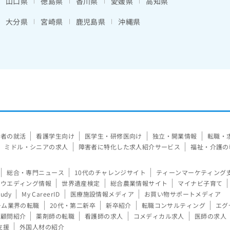
山口県
徳島県
香川県
愛媛県
高知県
大分県
宮崎県
鹿児島県
沖縄県
験者の就活
看護学生向け
医学生・研修医向け
独立・開業情報
転職・
ミドル・シニアの求人
障害者に特化した求人紹介サービス
福祉・介護の
総合・専門ニュース
10代のチャレンジサイト
ティーンマーケティング
ウエディング情報
世界遺産検定
総合農業情報サイト
マイナビ子育て
tudy
My CareerID
医療施設情報メディア
お買い物サポートメディア
ーム業界の転職
20代・第二新卒
新卒紹介
転職コンサルティング
エグ
顧問紹介
薬剤師の転職
看護師の求人
コメディカル求人
医師の求人
支援
外国人材の紹介