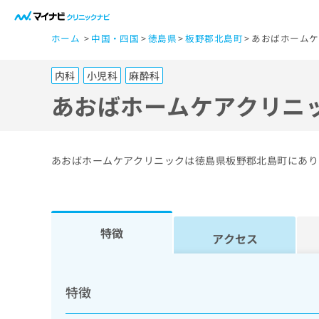
一
ホーム
中国・四国
徳島県
板野郡北島町
あおばホームケ
般
ユ
内科
小児科
麻酔科
ー
ザ
あおばホームケアクリニ
ー
の
方
あおばホームケアクリニックは徳島県板野郡北島町にあり
は
こ
ち
ら
特徴
アクセス
医
マ
療
イ
特徴
ナ
関
ビ