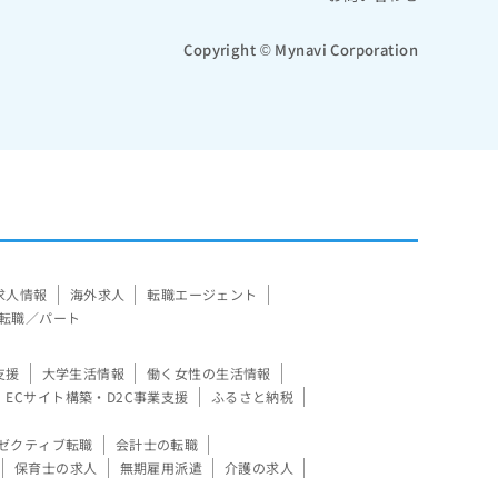
Copyright © Mynavi Corporation
求人情報
海外求人
転職エージェント
転職／パート
支援
大学生活情報
働く女性の生活情報
ECサイト構築・D2C事業支援
ふるさと納税
ゼクティブ転職
会計士の転職
保育士の求人
無期雇用派遣
介護の求人