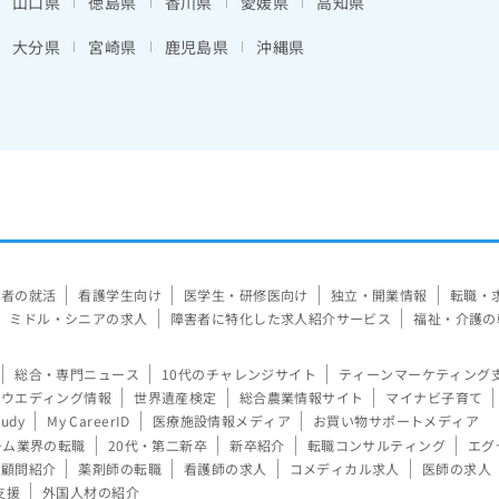
山口県
徳島県
香川県
愛媛県
高知県
大分県
宮崎県
鹿児島県
沖縄県
験者の就活
看護学生向け
医学生・研修医向け
独立・開業情報
転職・
ミドル・シニアの求人
障害者に特化した求人紹介サービス
福祉・介護の
総合・専門ニュース
10代のチャレンジサイト
ティーンマーケティング
ウエディング情報
世界遺産検定
総合農業情報サイト
マイナビ子育て
tudy
My CareerID
医療施設情報メディア
お買い物サポートメディア
ーム業界の転職
20代・第二新卒
新卒紹介
転職コンサルティング
エグ
顧問紹介
薬剤師の転職
看護師の求人
コメディカル求人
医師の求人
支援
外国人材の紹介