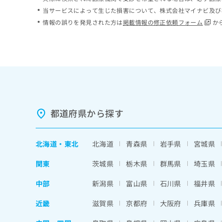
ち
み
当サービスによって生じた損害について、株式会社マイナビ及び
ら
は
情報の誤りを発見された方は
掲載情報の修正依頼フォーム
か
こ
ち
そ
ら
の
他
の
お
問
い
都道府県から探す
合
わ
せ
北海道
・
東北
北海道
青森県
岩手県
宮城県
は
こ
関東
茨城県
栃木県
群馬県
埼玉県
ち
ら
中部
新潟県
富山県
石川県
福井県
近畿
滋賀県
京都府
大阪府
兵庫県