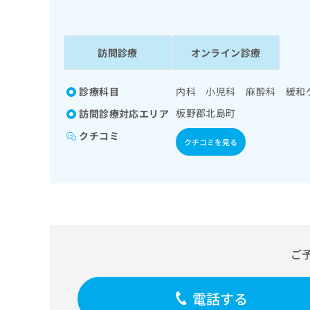
係
ク
者
リ
の
ニ
ッ
訪問診療
オンライン診療
方
ク
は
ナ
こ
診療科目
内科 小児科 麻酔科 緩和
ビ
ち
に
板野郡北島町
訪問診療対応エリア
関
ら
す
クチコミ
クチコミを見る
る
お
広
広
問
告
告
い
出
代
合
稿
わ
理
の
せ
店
お
は
ご
の
問
こ
い
方
ち
合
ら
は
電話する
わ
こ