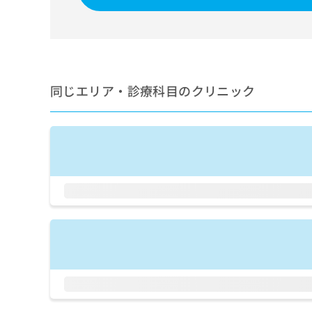
せ
こち
ち
らは
は
マイ
こ
ら
ナビ
ち
クリ
ら
ニッ
クナ
広
ビサ
同じエリア・診療科目のクリニック
広
資
イト
告
告
への
料
出
出
お問
の
稿
合せ
稿
ご
の
フォ
の
請
お
ーム
お
求
問
とな
問
りま
は
い
い
す。
こ
合
合
クリ
ち
わ
ニッ
わ
ら
せ
クの
せ
は
予
は
約・
こ
こ
無
症状
ち
ち
のご
料
ら
相談
ら
情
など
報
はで