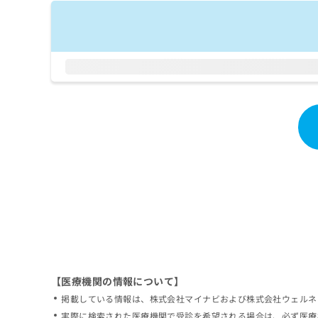
拡
資
きま
充
料
せん
の
ので
の
ご了
お
ご
承く
申
請
ださ
し
求
い。
込
は
み
こ
は
ち
こ
ら
ち
ら
無
料
掲
情
載
報
情
拡
報
充
の
の
修
お
【医療機関の情報について】
正
申
掲載している情報は、株式会社マイナビおよび株式会社ウェルネ
は
し
こ
実際に検索された医療機関で受診を希望される場合は、必ず医療
込