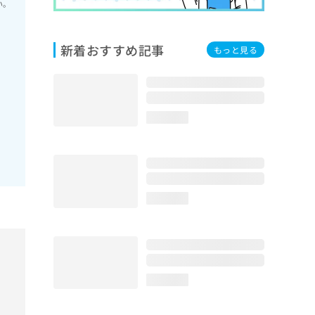
い。
新着おすすめ記事
もっと見る
loading...
loading...
loading...