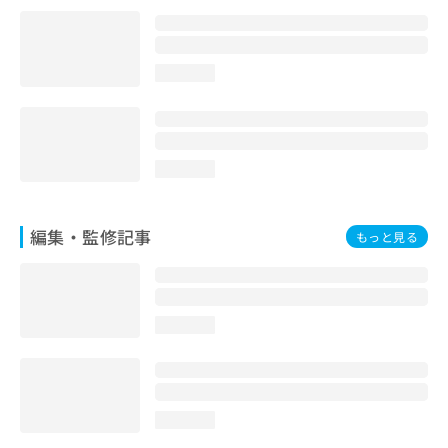
お
問
い
合
loading...
わ
せ
は
こ
loading...
ち
ら
編集・監修記事
もっと見る
loading...
loading...