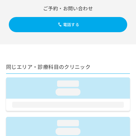
出
稿
クリ
資
ご予約・お問い合わせ
稿
ニッ
の
料
クナ
の
お
の
ビサ
お
問
ご
イト
電話する
問
い
請
への
い
合
お問
求
合
合せ
わ
は
フォ
わ
せ
こ
ーム
せ
は
ち
とな
は
こ
ら
りま
こ
ち
す。
同じエリア・診療科目のクリニック
ち
ら
クリ
無
ら
ニッ
料
クの
資
loading...
情
予
料
報
約・
loading...
の
症状
拡
のご
ご
充
相談
請
の
など
求
お
はで
は
申
きま
loading...
こ
せん
し
loading...
ので
ち
込