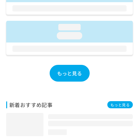
ご了
ら
み
承く
は
ださ
こ
無
い。
ち
料
loading...
ら
情
報
loading...
拡
掲
充
載
の
情
お
報
申
の
し
もっと見る
修
込
正
み
は
は
こ
こ
ち
ち
新着おすすめ記事
ら
もっと見る
ら
そ
の
他
loading...
の