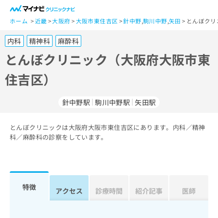
一
般
ホーム
近畿
大阪府
大阪市東住吉区
針中野
,
駒川中野
,
矢田
とんぼクリ
ユ
内科
精神科
麻酔科
ー
ザ
とんぼクリニック（大阪府大阪市東
ー
住吉区）
の
方
は
針中野駅
駒川中野駅
矢田駅
こ
ち
とんぼクリニックは大阪府大阪市東住吉区にあります。内科／精神
ら
科／麻酔科の診察をしています。
医
マ
療
イ
関
ナ
係
ビ
特徴
アクセス
診療時間
紹介記事
医師
者
ク
の
リ
方
ニ