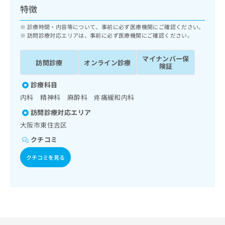
ッ
は
特徴
ク
こ
ナ
診療時間・内容等について、事前に必ず医療機関にご確認ください。
ち
ビ
訪問診療対応エリアは、事前に必ず医療機関にご確認ください。
ら
に
関
マイナンバー保
広
訪問診療
オンライン診療
す
険証
広
告
る
告
代
診療科目
お
出
理
問
稿
内科 精神科 麻酔科 疼痛緩和内科
店
い
の
訪問診療対応エリア
合
の
お
大阪市東住吉区
わ
方
問
せ
い
は
クチコミ
は
合
こ
こ
わ
クチコミを見る
ち
ち
せ
ら
ら
は
こ
こち
ち
広
らは
広
ら
告
マイ
告
出
ナビ