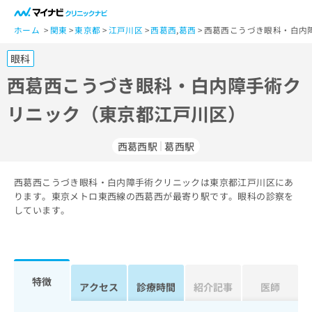
一
般
ホーム
関東
東京都
江戸川区
西葛西
,
葛西
西葛西こうづき眼科・白内
ユ
眼科
ー
ザ
西葛西こうづき眼科・白内障手術ク
ー
リニック（東京都江戸川区）
の
方
は
西葛西駅
葛西駅
こ
ち
西葛西こうづき眼科・白内障手術クリニックは東京都江戸川区にあ
ら
ります。東京メトロ東西線の西葛西が最寄り駅です。眼科の診察を
しています。
医
マ
療
イ
関
ナ
係
ビ
者
ク
特徴
アクセス
診療時間
紹介記事
医師
の
リ
方
ニ