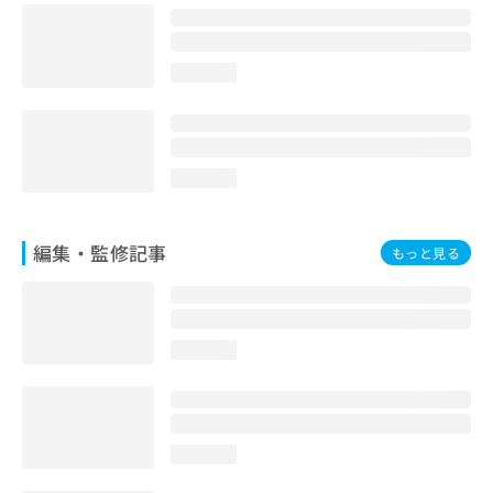
お
問
い
loading...
合
わ
せ
は
こ
loading...
ち
ら
編集・監修記事
もっと見る
loading...
loading...