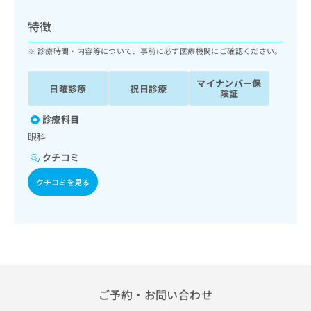
ッ
は
ク
こ
特徴
ナ
ち
ビ
診療時間・内容等について、事前に必ず医療機関にご確認ください。
ら
に
関
マイナンバー保
広
日曜診療
祝日診療
す
広
険証
告
る
告
代
お
診療科目
出
理
問
稿
眼科
店
い
の
クチコミ
合
の
お
わ
方
問
クチコミを見る
せ
い
は
は
合
こ
こ
わ
ち
ち
せ
ら
ら
は
こ
こち
ち
広
らは
広
ら
告
ご予約・お問い合わせ
マイ
告
出
ナビ