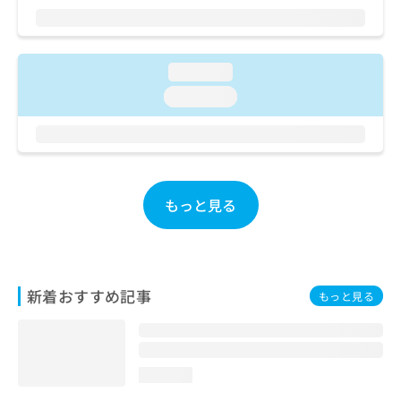
ご了
ら
み
承く
は
ださ
こ
無
い。
ち
料
loading...
ら
情
loading...
報
拡
掲
充
載
の
情
お
報
申
の
もっと見る
し
修
込
正
み
は
は
こ
こ
ち
新着おすすめ記事
もっと見る
ち
ら
ら
そ
の
loading...
他
の