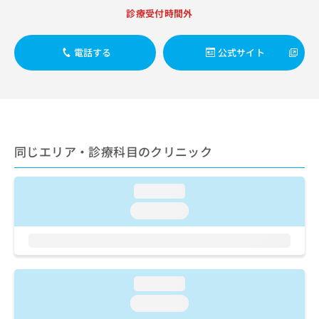
出
稿
クリ
資
診療受付時間外
稿
ニッ
の
料
クナ
の
お
の
ビサ
お
問
ご
電話する
公式サイト
イト
問
い
請
への
い
合
お問
求
合
合せ
わ
は
フォ
わ
せ
こ
ーム
せ
は
ち
とな
は
こ
ら
りま
こ
ち
同じエリア・診療科目のクリニック
す。
ち
ら
クリ
無
ら
ニッ
料
クの
loading...
資
情
予
料
loading...
報
約・
の
症状
拡
のご
ご
充
相談
請
の
など
求
お
はで
は
申
loading...
きま
こ
せん
し
loading...
ので
ち
込