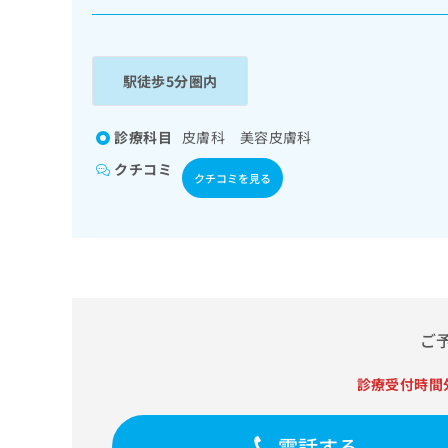
係
ク
者
リ
の
ニ
ッ
方
駅徒歩5分圏内
ク
は
ナ
こ
ビ
診療科目
皮膚科 美容皮膚科
ち
に
クチコミ
関
ら
クチコミを見る
す
る
お
広
広
問
告
告
い
出
代
合
稿
わ
理
の
せ
ご
店
お
は
の
問
こ
診療受付時間
い
方
ち
合
ら
は
わ
電話する
こ