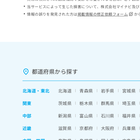
ち
み
当サービスによって生じた損害について、株式会社マイナビ及び
ら
は
情報の誤りを発見された方は
掲載情報の修正依頼フォーム
か
こ
ち
そ
ら
の
他
の
お
問
い
都道府県から探す
合
わ
せ
北海道
・
東北
北海道
青森県
岩手県
宮城県
は
こ
関東
茨城県
栃木県
群馬県
埼玉県
ち
ら
中部
新潟県
富山県
石川県
福井県
近畿
滋賀県
京都府
大阪府
兵庫県