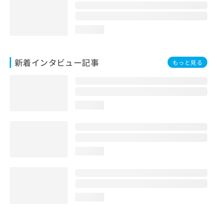
loading...
新着インタビュー記事
もっと見る
loading...
loading...
loading...