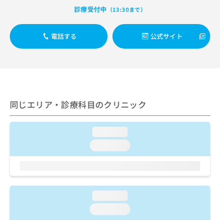
出
稿
クリ
資
診療受付中
（13:30まで）
稿
ニッ
の
料
クナ
の
お
の
ビサ
お
問
ご
電話する
公式サイト
イト
問
い
請
への
い
合
お問
求
合
合せ
わ
は
フォ
わ
せ
こ
ーム
せ
は
ち
とな
は
こ
ら
りま
こ
ち
同じエリア・診療科目のクリニック
す。
ち
ら
クリ
無
ら
ニッ
料
クの
loading...
資
情
予
料
loading...
報
約・
の
症状
拡
のご
ご
充
相談
請
の
など
求
お
はで
は
申
loading...
きま
こ
せん
し
loading...
ので
ち
込