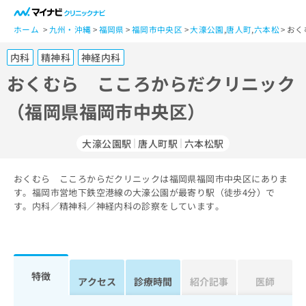
一
般
ホーム
九州・沖縄
福岡県
福岡市中央区
大濠公園
,
唐人町
,
六本松
おく
ユ
内科
精神科
神経内科
ー
ザ
おくむら こころからだクリニック
ー
（福岡県福岡市中央区）
の
方
は
大濠公園駅
唐人町駅
六本松駅
こ
ち
おくむら こころからだクリニックは福岡県福岡市中央区にありま
ら
す。福岡市営地下鉄空港線の大濠公園が最寄り駅（徒歩4分）で
す。内科／精神科／神経内科の診察をしています。
医
マ
療
イ
関
ナ
係
ビ
者
ク
特徴
アクセス
診療時間
紹介記事
医師
の
リ
方
ニ