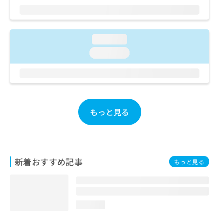
ご了
ら
み
承く
は
ださ
こ
無
い。
ち
料
loading...
ら
情
loading...
報
拡
掲
充
載
の
情
お
報
申
の
もっと見る
し
修
込
正
み
は
は
こ
こ
ち
新着おすすめ記事
もっと見る
ち
ら
ら
そ
の
loading...
他
の