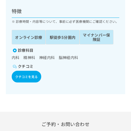
ッ
は
ク
こ
特徴
ナ
ち
ビ
診療時間・内容等について、事前に必ず医療機関にご確認ください。
ら
に
関
マイナンバー保
広
オンライン診療
駅徒歩5分圏内
す
広
険証
告
る
告
代
お
診療科目
出
理
問
稿
内科 精神科 神経内科 脳神経内科
店
い
の
クチコミ
合
の
お
わ
方
問
クチコミを見る
せ
い
は
は
合
こ
こ
わ
ち
ち
せ
ら
ら
は
こ
こち
ち
広
らは
広
ら
告
ご予約・お問い合わせ
マイ
告
出
ナビ