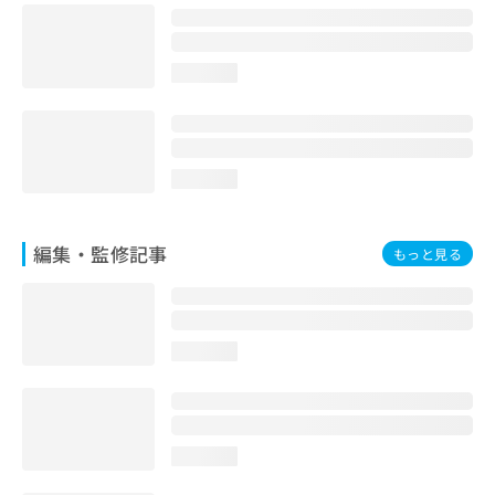
お
問
い
loading...
合
わ
せ
は
こ
loading...
ち
ら
編集・監修記事
もっと見る
loading...
loading...