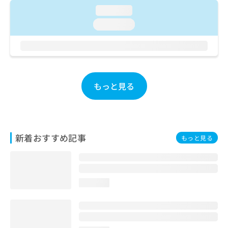
ご了
ら
み
承く
loading...
は
ださ
loading...
こ
無
い。
ち
料
ら
情
報
拡
掲
充
載
もっと見る
の
情
お
報
申
の
し
修
込
正
新着おすすめ記事
もっと見る
み
は
は
こ
こ
ち
ち
ら
ら
loading...
そ
の
他
の