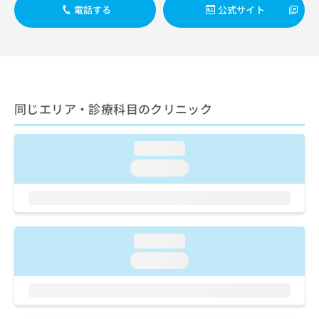
出
稿
クリ
資
電話する
公式サイト
稿
ニッ
の
料
クナ
の
お
の
ビサ
お
問
ご
イト
問
い
請
への
い
合
お問
求
合
合せ
わ
は
フォ
わ
せ
同じエリア・診療科目のクリニック
こ
ーム
せ
は
ち
とな
は
こ
ら
りま
こ
loading...
ち
す。
ち
ら
クリ
loading...
無
ら
ニッ
料
クの
資
情
予
料
報
約・
の
症状
拡
のご
ご
充
loading...
相談
請
の
など
loading...
求
お
はで
は
申
きま
こ
せん
し
ので
ち
込