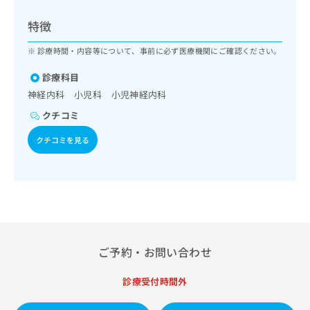
ッ
は
ク
こ
特徴
ナ
ち
ビ
診療時間・内容等について、事前に必ず医療機関にご確認ください。
ら
に
関
診療科目
広
す
広
神経内科 小児科 小児神経内科
告
る
告
代
クチコミ
お
出
理
問
稿
クチコミを見る
店
い
の
合
の
お
わ
方
問
せ
い
は
は
合
こ
こ
わ
ち
ち
せ
ら
ら
は
ご予約・お問い合わせ
こ
こち
ち
広
らは
診療受付時間外
広
ら
告
マイ
告
出
ナビ