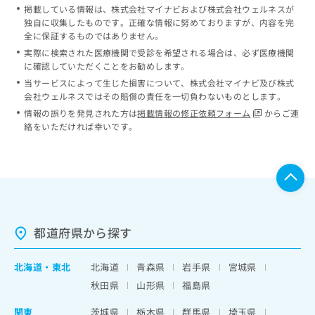
掲載している情報は、株式会社マイナビおよび株式会社ウェルネスが
独自に収集したものです。正確な情報に努めておりますが、内容を完
全に保証するものではありません。
実際に検索された医療機関で受診を希望される場合は、必ず医療機関
に確認していただくことをお勧めします。
当サービスによって生じた損害について、株式会社マイナビ及び株式
会社ウェルネスではその賠償の責任を一切負わないものとします。
情報の誤りを発見された方は
掲載情報の修正依頼フォーム
からご連
絡をいただければ幸いです。
都道府県から探す
北海道
・
東北
北海道
青森県
岩手県
宮城県
秋田県
山形県
福島県
関東
茨城県
栃木県
群馬県
埼玉県