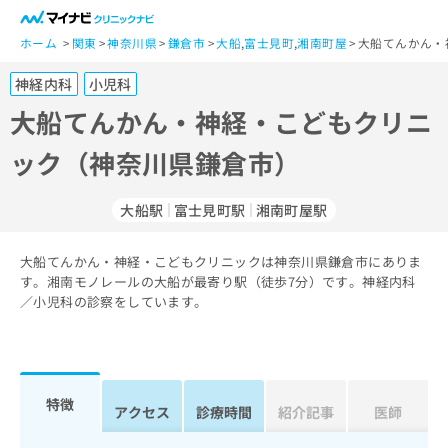
一
般
ホーム
関東
神奈川県
鎌倉市
大船
,
富士見町
,
湘南町屋
大船てんかん・
ユ
神経内科
小児科
ー
ザ
大船てんかん・神経・こどもクリニ
ー
ック（神奈川県鎌倉市）
の
方
は
大船駅
富士見町駅
湘南町屋駅
こ
ち
大船てんかん・神経・こどもクリニックは神奈川県鎌倉市にありま
ら
す。湘南モノレールの大船が最寄り駅（徒歩7分）です。神経内科
／小児科の診察をしています。
医
マ
療
イ
関
ナ
係
ビ
者
ク
特徴
アクセス
診療時間
紹介記事
医師
の
リ
方
ニ