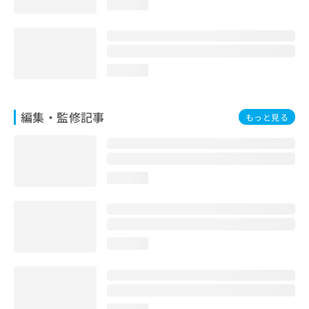
loading...
お
問
い
合
わ
loading...
せ
は
こ
編集・監修記事
もっと見る
ち
ら
loading...
loading...