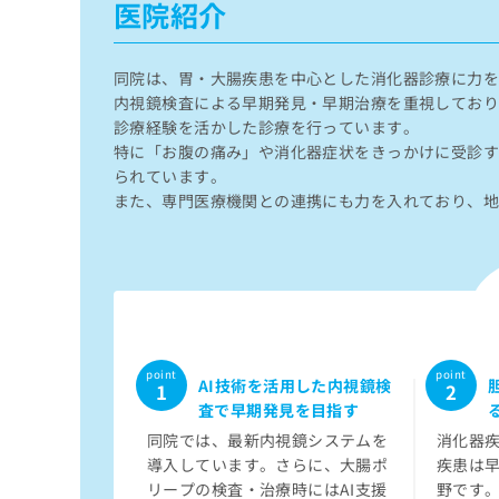
医院紹介
せ
こち
ち
らは
は
マイ
こ
ら
ナビ
ち
同院は、胃・大腸疾患を中心とした消化器診療に力
クリ
ら
ニッ
内視鏡検査による早期発見・早期治療を重視してお
クナ
診療経験を活かした診療を行っています。
広
ビサ
広
特に「お腹の痛み」や消化器症状をきっかけに受診
資
イト
告
告
られています。
への
料
出
出
お問
また、専門医療機関との連携にも力を入れており、
の
稿
合せ
稿
ご
の
フォ
の
請
お
ーム
お
求
問
とな
問
りま
は
い
い
す。
こ
合
合
クリ
ち
わ
ニッ
わ
ら
せ
クの
せ
は
予
AI技術を活用した内視鏡検
は
約・
こ
査で早期発見を目指す
こ
無
症状
ち
ち
同院では、最新内視鏡システムを
消化器
のご
料
ら
相談
ら
導入しています。さらに、大腸ポ
疾患は
情
など
報
リープの検査・治療時にはAI支援
野です
はで