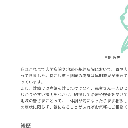
ち
み
ら
は
こ
ち
そ
ら
の
他
の
お
問
三関 哲矢
い
合
私はこれまで大学病院や地域の基幹病院において、胃や大
わ
ってきました。特に胆道・膵臓の病気は早期発見が重要で
せ
っています。
は
また、診療では病気を診るだけでなく、患者さん一人ひと
こ
わかりやすい説明を心がけ、納得して治療や検査を受けて
ち
地域の皆さまにとって、「体調が気になったらまず相談し
ら
の症状に限らず、気になることがあればお気軽にご相談く
経歴