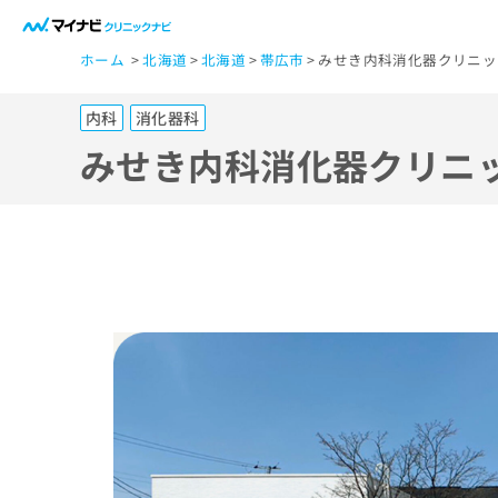
一
ホーム
北海道
北海道
帯広市
みせき内科消化器クリニッ
般
ユ
内科
消化器科
ー
ザ
みせき内科消化器クリニ
ー
の
方
は
こ
ち
ら
医
マ
療
イ
ナ
関
ビ