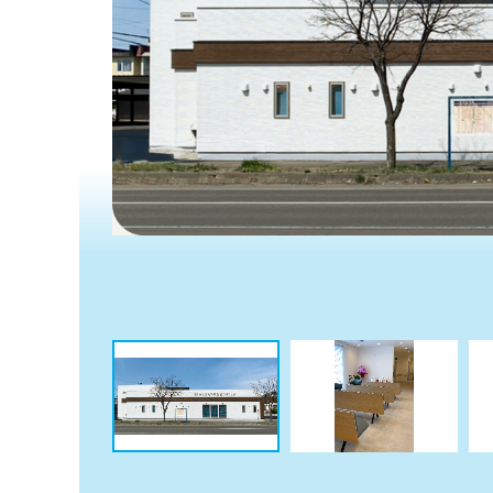
係
ク
者
リ
の
ニ
ッ
方
ク
は
ナ
こ
ビ
ち
に
関
ら
す
る
お
広
広
問
告
告
い
出
代
合
稿
わ
理
の
せ
店
お
は
の
問
こ
い
方
ち
合
ら
は
わ
こ