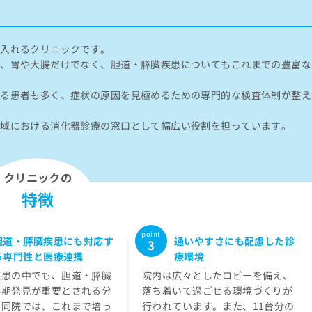
を入れるクリニックです。
り、胃や大腸だけでなく、胆道・膵臓疾患についてもこれまでの豊富な
する患者も多く、症状の原因を見極めるための専門的な検査体制が整え
地域における消化器診療の窓口として幅広い役割を担っています。
クリニックの
特徴
胆道・膵臓疾患にも対応す
通いやすさにも配慮した診
る専門性と医療連携
療環境
疾患の中でも、胆道・膵臓
院内は広々としたロビーを備え、
早期発見が重要とされる分
落ち着いて過ごせる環境づくりが
。同院では、これまで培っ
行われています。また、11台分の