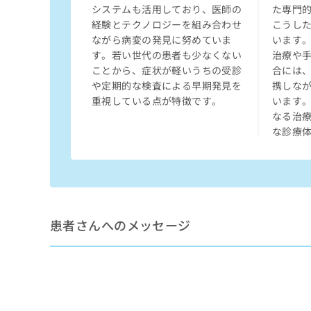
拡
資
システムも活用しており、医師の
た専門
きま
充
料
せん
経験とテクノロジーを組み合わせ
こうし
の
ので
の
ながら病変の発見に努めていま
います
ご了
お
ご
す。若い世代の患者も少なくない
治療や
承く
申
請
ことから、症状が軽いうちの受診
合には
ださ
し
求
い。
や定期的な検査による早期発見を
携しな
込
は
重視している点が特徴です。
います
み
こ
なる治
は
ち
な診療
こ
ら
ち
ら
無
料
掲
情
載
報
患者さんへのメッセージ
情
拡
報
充
の
の
修
お
正
申
は
し
こ
込