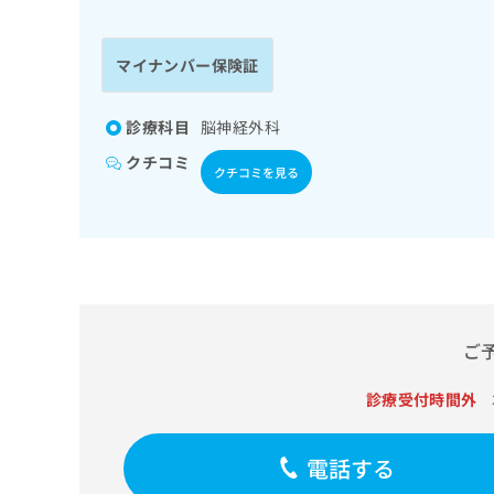
係
ク
者
リ
の
ニ
マイナンバー保険証
ッ
方
ク
は
ナ
診療科目
脳神経外科
こ
ビ
クチコミ
ち
に
クチコミを見る
関
ら
す
る
お
広
広
問
告
告
い
出
代
合
稿
わ
ご
理
の
せ
店
お
は
診療受付時間外
の
問
こ
い
方
ち
合
ら
は
電話する
わ
こ