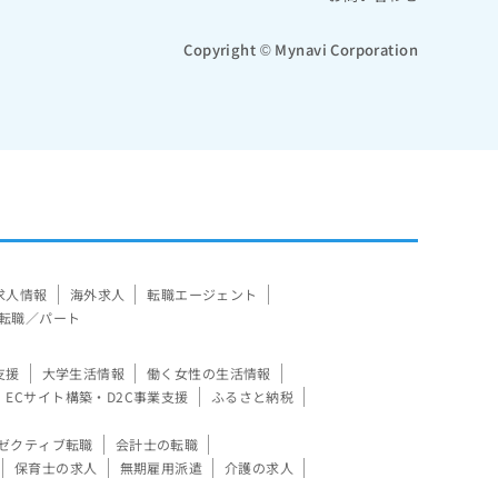
Copyright © Mynavi Corporation
求人情報
海外求人
転職エージェント
転職／パート
支援
大学生活情報
働く女性の生活情報
ECサイト構築・D2C事業支援
ふるさと納税
ゼクティブ転職
会計士の転職
保育士の求人
無期雇用派遣
介護の求人