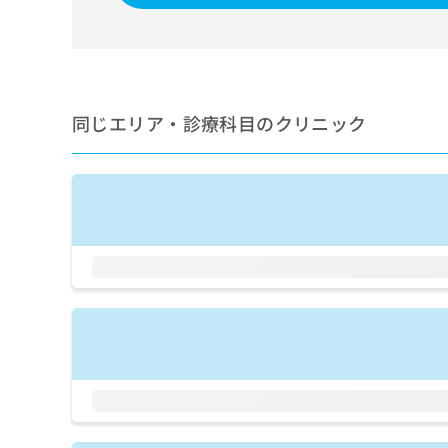
せ
こち
ち
らは
は
マイ
こ
ら
ナビ
ち
クリ
ら
ニッ
クナ
同じエリア・診療科目のクリニック
広
ビサ
広
資
イト
告
告
への
料
出
出
お問
の
稿
合せ
稿
ご
の
フォ
の
請
お
ーム
お
求
問
とな
問
りま
は
い
い
す。
こ
合
合
クリ
ち
わ
ニッ
わ
ら
せ
クの
せ
は
予
は
約・
こ
こ
無
症状
ち
ち
のご
料
ら
相談
ら
情
など
報
はで