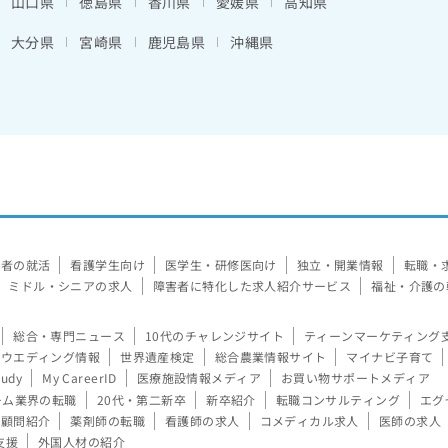
山口県
徳島県
香川県
愛媛県
高知県
大分県
宮崎県
鹿児島県
沖縄県
験者の就活
看護学生向け
医学生・研修医向け
独立・開業情報
転職・
ミドル・シニアの求人
障害者に特化した求人紹介サービス
福祉・介護の
総合・専門ニュース
10代のチャレンジサイト
ティーンマーケティング
ウエディング情報
世界遺産検定
総合農業情報サイト
マイナビ子育て
tudy
My CareerID
医療施設情報メディア
お買い物サポートメディア
ーム業界の転職
20代・第二新卒
新卒紹介
転職コンサルティング
エグ
顧問紹介
薬剤師の転職
看護師の求人
コメディカル求人
医師の求人
支援
外国人材の紹介