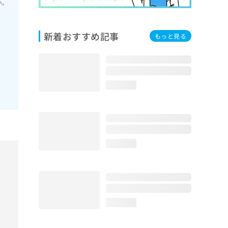
い。
新着おすすめ記事
もっと見る
loading...
loading...
loading...