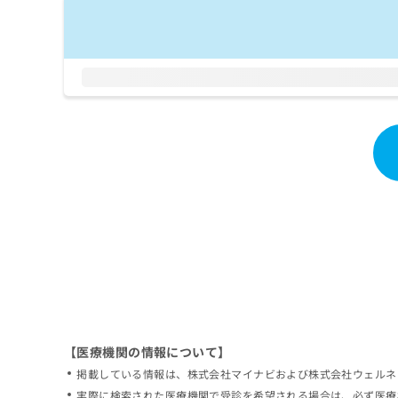
拡
資
きま
充
料
せん
の
ので
の
ご了
お
ご
承く
申
請
ださ
し
求
い。
込
は
み
こ
は
ち
こ
ら
ち
ら
無
料
掲
情
載
報
情
拡
報
充
の
の
修
お
【医療機関の情報について】
正
申
掲載している情報は、株式会社マイナビおよび株式会社ウェルネ
は
し
こ
実際に検索された医療機関で受診を希望される場合は、必ず医療
込