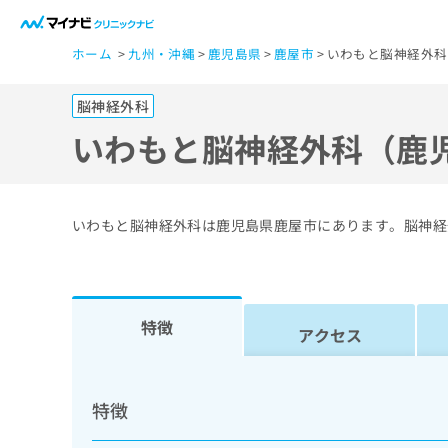
一
ホーム
九州・沖縄
鹿児島県
鹿屋市
いわもと脳神経外科
般
ユ
脳神経外科
ー
ザ
いわもと脳神経外科（鹿
ー
の
方
いわもと脳神経外科は鹿児島県鹿屋市にあります。脳神経
は
こ
ち
ら
特徴
アクセス
医
マ
療
イ
特徴
ナ
関
ビ