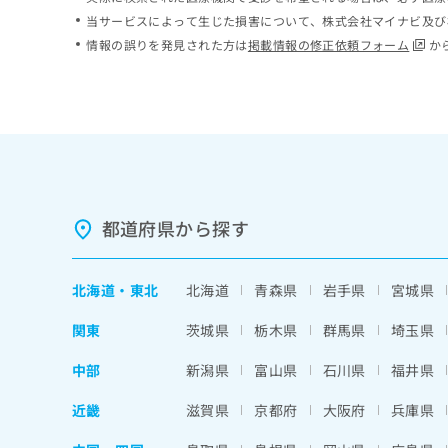
ち
み
当サービスによって生じた損害について、株式会社マイナビ及び
ら
は
情報の誤りを発見された方は
掲載情報の修正依頼フォーム
か
こ
ち
そ
ら
の
他
の
お
問
い
都道府県から探す
合
わ
せ
北海道
・
東北
北海道
青森県
岩手県
宮城県
は
こ
関東
茨城県
栃木県
群馬県
埼玉県
ち
ら
中部
新潟県
富山県
石川県
福井県
近畿
滋賀県
京都府
大阪府
兵庫県