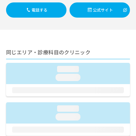
出
稿
クリ
資
稿
ニッ
の
料
電話する
公式サイト
クナ
の
お
の
ビサ
お
問
ご
イト
問
い
請
への
い
合
お問
求
合
合せ
わ
は
フォ
わ
せ
こ
ーム
せ
同じエリア・診療科目のクリニック
は
ち
とな
は
こ
ら
りま
こ
ち
す。
ち
loading...
ら
クリ
無
ら
ニッ
loading...
料
クの
資
情
予
料
報
約・
の
症状
拡
のご
ご
充
相談
請
loading...
の
など
求
お
はで
loading...
は
申
きま
こ
せん
し
ので
ち
込