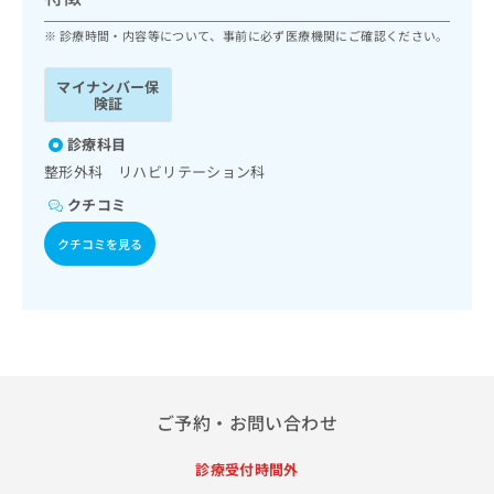
ッ
は
ク
診療時間・内容等について、事前に必ず医療機関にご確認ください。
こ
ナ
ち
ビ
ら
マイナンバー保
に
険証
関
広
す
診療科目
広
告
る
告
整形外科 リハビリテーション科
代
お
出
クチコミ
理
問
稿
店
い
の
クチコミを見る
合
の
お
わ
方
問
せ
い
は
は
合
こ
こ
わ
ち
ち
せ
ら
ら
は
こ
ご予約・お問い合わせ
こち
ち
広
らは
広
ら
告
マイ
診療受付時間外
告
出
ナビ