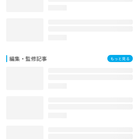
お
loading...
問
い
合
わ
せ
loading...
は
こ
ち
編集・監修記事
もっと見る
ら
loading...
loading...