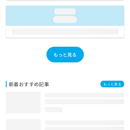
ご了
ら
み
承く
は
ださ
loading...
こ
無
い。
loading...
ち
料
ら
情
報
拡
掲
充
載
の
情
もっと見る
お
報
申
の
し
修
込
正
み
は
新着おすすめ記事
もっと見る
は
こ
こ
ち
ち
ら
ら
loading...
そ
の
他
の