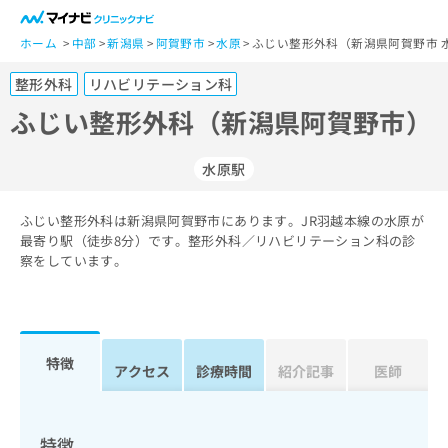
一
般
ホーム
中部
新潟県
阿賀野市
水原
ふじい整形外科（新潟県阿賀野市 
ユ
整形外科
リハビリテーション科
ー
ザ
ふじい整形外科（新潟県阿賀野市）
ー
の
水原駅
方
は
こ
ふじい整形外科は新潟県阿賀野市にあります。JR羽越本線の水原が
最寄り駅（徒歩8分）です。整形外科／リハビリテーション科の診
ち
察をしています。
ら
医
マ
療
イ
関
ナ
特徴
アクセス
診療時間
紹介記事
医師
係
ビ
者
ク
の
リ
方
ニ
特徴